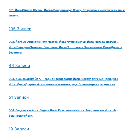
001. Йога Образа Жизни. Йога в Современную Эпоху. Сохранения импульса жизни и
знания.
105 Записи
002. Йога Обучения из Пяти Частей. Йога-Чтения Вслух. Йога-Написания Рукой.
Йога-Передача Знания от Человека. Йога-Постоянное Памятованье. Йога-Диспута
Экзамена
46 Записи
003. Аксиоматика Йоги. Теория и Философия Йоги. Сверхлогичные Принципы
Йоги. Долг-Дхарма. Ахимса-не причинения вреда. Брахмочарья -разумность
51 Записи
004. Ведическая йога. Веды и Йога. Классическая Йога. Тантрическая Йога. Не
Ведические Йоги.
19 Записи