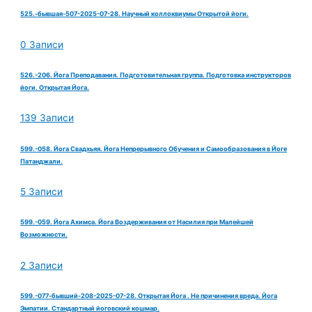
525.-бывшая-507-2025-07-28. Научный коллоквиумы Открытой йоги.
0 Записи
526.-206. Йога Преподавания. Подготовительная группа. Подготовка инструкторов
йоги. Открытая Йога.
139 Записи
599.-058. Йога Свадхьяя. Йога Непрерывного Обучения и Самообразования в Йоге
Патанджали.
5 Записи
599.-059. Йога Ахимса. Йога Воздерживания от Насилия при Малейшей
Возможности.
2 Записи
599.-077-бывший-208-2025-07-28. Открытая Йога . Не причинения вреда. Йога
Эмпатии. Стандартный йоговский кошмар.