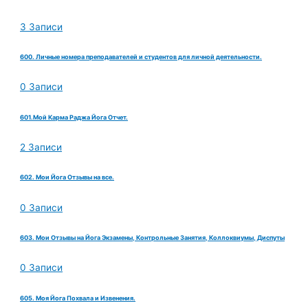
3 Записи
600. Личные номера преподавателей и студентов для личной деятельности.
0 Записи
601.Мой Карма Раджа Йога Отчет.
2 Записи
602. Мои Йога Отзывы на все.
0 Записи
603. Мои Отзывы на Йога Экзамены, Контрольные Занятия, Коллоквиумы, Диспуты
0 Записи
605. Моя Йога Похвала и Извенения.