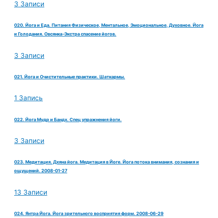
3 Записи
020. Йога и Еда. Питания Физическое, Ментальное, Эмоциональное, Духовное. Йога
и Голодания. Овсянка-Экстра спасение йогов.
3 Записи
021. Йога и Очистительные практики. Шаткармы.
1 Запись
022. Йога Мудр и Бандх. Спец упражнения йоги.
3 Записи
023. Медитация. Дхяна йога. Медитация в Йоге. Йога потока внимания, сознания и
ощущений. 2008-01-27
13 Записи
024. Янтра Йога. Йога зрительного восприятия форм. 2008-06-29