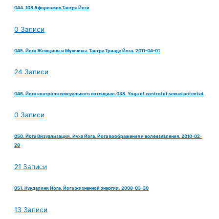
044. 108 Афоризмов Тантра Йоги
0 Записи
045. Йога Женщины и Мужчины. Тантра Триада Йога. 2011-04-01
24 Записи
046. Йога контроля сексуального потенциал.038. Yoga of control of sexual potential.
0 Записи
050. Йога Визуализации. Ичха Йога. Йога воображения и волеизявления. 2010-02-
28
21 Записи
051. Кундалини Йога. Йога жизненной энергии. 2008-03-30
13 Записи