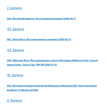
2 Записи
040. Йога Влюбленности. Йога подарка вселенной.2009-09-11
30 Записи
041. Тантра Йога. Йога сексуального влечения.2009-09-27
34 Записи
042. Майтхуна-Йога. Йога сексуального союза. Йога секса. Maithuna Yoga. Yoga of
Sexual-Union. Yoga of Sex. मैथुन-योग 2009-12-01
16 Записи
043. Йога преодоление одиночества Женщины и Мужчины.039. Yoga overcoming
loneliness of Women and Men.
0 Записи