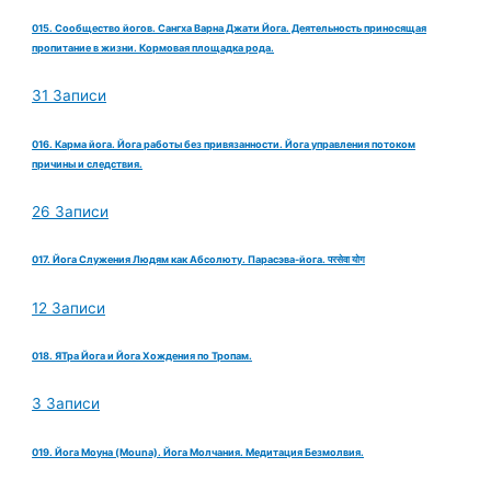
015. Сообщество йогов. Сангха Варна Джати Йога. Деятельность приносящая
пропитание в жизни. Кормовая площадка рода.
31 Записи
016. Карма йога. Йога работы без привязанности. Йога управления потоком
причины и следствия.
26 Записи
017. Йога Служения Людям как Абсолюту. Парасэва-йога. परसेवा योग
12 Записи
018. ЯТра Йога и Йога Хождения по Тропам.
3 Записи
019. Йога Моуна (Mouna). Йога Молчания. Медитация Безмолвия.