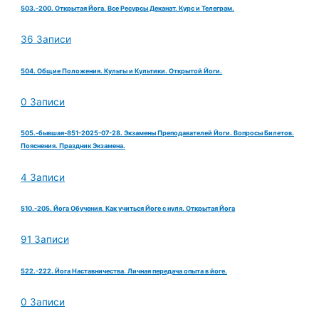
503.-200. Открытая Йога. Все Ресурсы Деканат. Курс и Телеграм.
36 Записи
504. Общие Положения. Культы и Культики. Открытой Йоги.
0 Записи
505.-бывшая-851-2025-07-28. Экзамены Преподавателей Йоги. Вопросы Билетов.
Пояснения. Праздник Экзамена.
4 Записи
510.-205. Йога Обучения. Как учиться Йоге с нуля. Открытая Йога
91 Записи
522.-222. Йога Наставничества. Личная передача опыта в йоге.
0 Записи