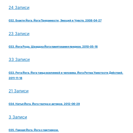
24 Записи
032. Бхакти Йога. Йога Преданности, Эмоций и Чувств. 2008-04-27
23 Записи
033. Йога Рода. Шраддха Йога памятования предков. 2010-05-16
33 Записи
033. Рита Йога. Йога танца вселенной и человека. Йога Ритма Уместости Действий.
2011-11-18
21 Записи
034. Натья Йога. Йога театра и актеров. 2012-06-29
3 Записи
035. Парная Йога. Йога с партнером.