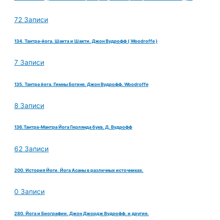
72 Записи
134. Тантра-йога. Шакта и Шакти. Джон Вудрофф ( Woodroffe )
7 Записи
135. Тантра йога. Гимны Богине. Джон Вудрофф. Woodroffe
8 Записи
136.Тантра-Мантра Йога Гирлянда букв. Д. Вудрофф
62 Записи
200. История Йоги. Йога Асаны в различных источниках.
0 Записи
280. Йога и Биографии. Джон Джордж Вудрофф. и другие.