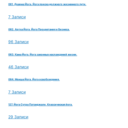
061. Дхарма Йога. Йога поиска должного жизненного пути.
7 Записи
062. Артха Йога. Йога Процветания и Бизнеса.
96 Записи
063. Кама Йога. Йога законных наслаждений жизни.
46 Записи
064. Мокша Йога. Йога освобождения.
7 Записи
127. Йога Сутра Патанджали. Классическая йога.
29 Записи