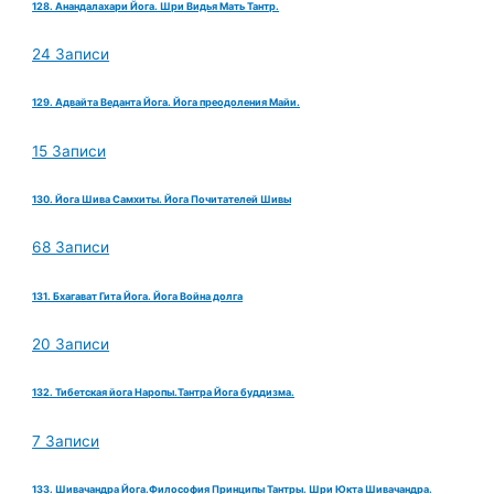
128. Анандалахари Йога. Шри Видья Мать Тантр.
24 Записи
129. Адвайта Веданта Йога. Йога преодоления Майи.
15 Записи
130. Йога Шива Самхиты. Йога Почитателей Шивы
68 Записи
131. Бхагават Гита Йога. Йога Война долга
20 Записи
132. Тибетская йога Наропы.Тантра Йога буддизма.
7 Записи
133. Шивачандра Йога.Философия Принципы Тантры. Шри Юкта Шивачандра.