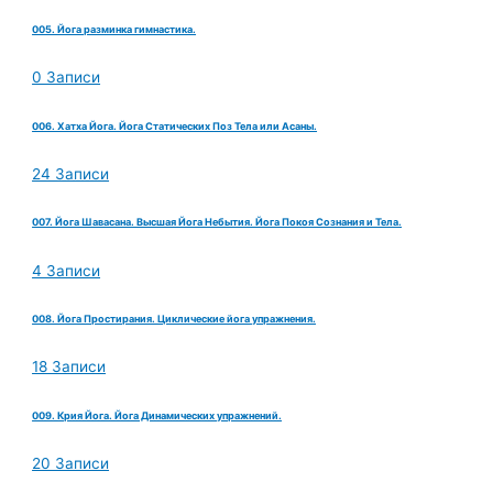
005. Йога разминка гимнастика.
0 Записи
006. Хатха Йога. Йога Статических Поз Тела или Асаны.
24 Записи
007. Йога Шавасана. Высшая Йога Небытия. Йога Покоя Сознания и Тела.
4 Записи
008. Йога Простирания. Циклические йога упражнения.
18 Записи
009. Крия Йога. Йога Динамических упражнений.
20 Записи