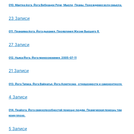
010. Мантра йога. Йога Вибрации Речи, Мысли, Праны. Порождение волн смысла.
23 Записи
011. Пранаяма йога. Йога дыхания. Проявления Жизни Высшего Я.
27 Записи
012. Ньяса Йога. Йога прикосновения. 2005-07-11
21 Записи
013. Йога Тапаса. Йога Вайрагья. Йога Аскетизма , отрешонности и самоконтроля.
4 Записи
014. Прайога. Йога сверхспособностей помощи людям. Праническая помощь тем
кому плохо.
5 Записи