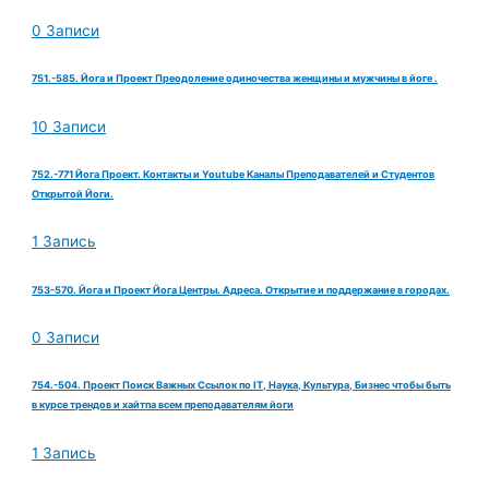
0 Записи
751.-585. Йога и Проект Преодоление одиночества женщины и мужчины в йоге .
10 Записи
752.-771 Йога Проект. Контакты и Youtube Каналы Преподавателей и Студентов
Открытой Йоги.
1 Запись
753-570. Йога и Проект Йога Центры. Адреса. Открытие и поддержание в городах.
0 Записи
754.-504. Проект Поиск Важных Ссылок по IT, Наука, Культура, Бизнес чтобы быть
в курсе трендов и хайтпа всем преподавателям йоги
1 Запись