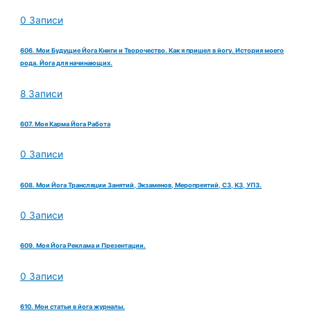
0 Записи
606. Мои Будущие Йога Книги и Творочество. Как я пришел в йогу. История моего
рода. Йога для начинающих.
8 Записи
607. Моя Карма Йога Работа
0 Записи
608. Мои Йога Трансляции Занятий, Экзаменов, Меропреятий, СЗ, КЗ, УПЗ.
0 Записи
609. Моя Йога Реклама и Презентации.
0 Записи
610. Мои статьи в йога журналы.