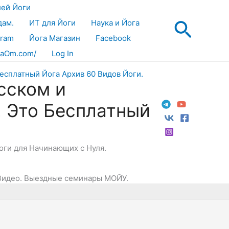
лей Йоги
Поис
дам.
ИТ для Йоги
Наука и Йога
gram
Йога Магазин
Facebook
aOm.com/
Log In
сском и
! Это Бесплатный
Йоги для Начинающих с Нуля.
Видео. Выездные семинары МОЙУ.