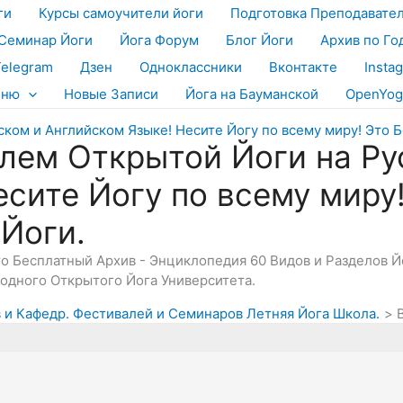
ги
Курсы самоучители йоги
Подготовка Преподавате
Семинар Йоги
Йога Форум
Блог Йоги
Архив по Го
Telegram
Дзен
Одноклассники
Вконтакте
Insta
еню
Новые Записи
Йога на Бауманской
OpenYog
лем Открытой Йоги на Ру
есите Йогу по всему миру
 Йоги.
Это Бесплатный Архив - Энциклопедия 60 Видов и Разделов 
дного Открытого Йога Университета.
в и Кафедр. Фестивалей и Семинаров Летняя Йога Школа.