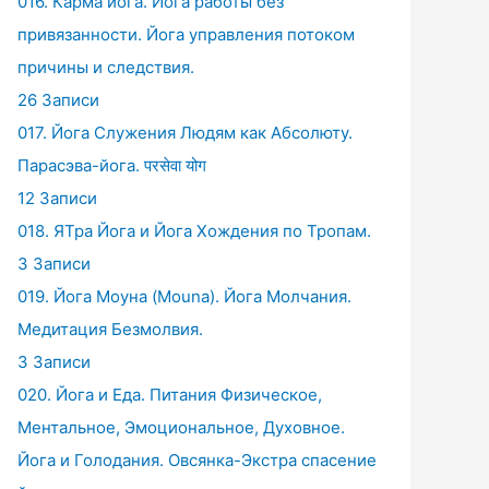
016. Карма йога. Йога работы без
привязанности. Йога управления потоком
причины и следствия.
26 Записи
017. Йога Служения Людям как Абсолюту.
Парасэва-йога. परसेवा योग
12 Записи
018. ЯТра Йога и Йога Хождения по Тропам.
3 Записи
019. Йога Моуна (Mouna). Йога Молчания.
Медитация Безмолвия.
3 Записи
020. Йога и Еда. Питания Физическое,
Ментальное, Эмоциональное, Духовное.
Йога и Голодания. Овсянка-Экстра спасение