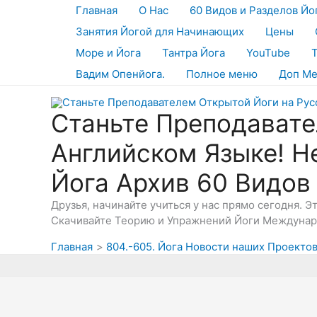
Перейти
Главная
О Нас
60 Видов и Разделов Йо
к
Занятия Йогой для Начинающих
Цены
содержимому
Море и Йога
Тантра Йога
YouTube
Вадим Опенйога.
Полное меню
Доп М
Станьте Преподавате
Английском Языке! Н
Йога Архив 60 Видов
Друзья, начинайте учиться у нас прямо сегодня. 
Скачивайте Теорию и Упражнений Йоги Междунаро
Главная
804.-605. Йога Новости наших Проекто