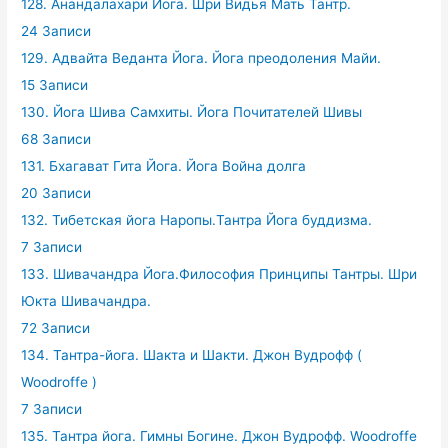
128. Анандалахари Йога. Шри Видья Мать Тантр.
24 Записи
129. Адвайта Веданта Йога. Йога преодоления Майи.
15 Записи
130. Йога Шива Самхиты. Йога Почитателей Шивы
68 Записи
131. Бхагават Гита Йога. Йога Война долга
20 Записи
132. Тибетская йога Наропы.Тантра Йога буддизма.
7 Записи
133. Шивачандра Йога.Философия Принципы Тантры. Шри
Юкта Шивачандра.
72 Записи
134. Тантра-йога. Шакта и Шакти. Джон Вудрофф (
Woodroffe )
7 Записи
135. Тантра йога. Гимны Богине. Джон Вудрофф. Woodroffe