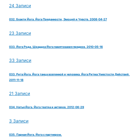
24 Записи
032. Бхакти Йога. Йога Преданности, Эмоций и Чувств. 2008-04-27
23 Записи
033. Йога Рода. Шраддха Йога памятования предков. 2010-05-16
33 Записи
033. Рита Йога. Йога танца вселенной и человека. Йога Ритма Уместости Действий.
2011-11-18
21 Записи
034. Натья Йога. Йога театра и актеров. 2012-06-29
3 Записи
035. Парная Йога. Йога с партнером.