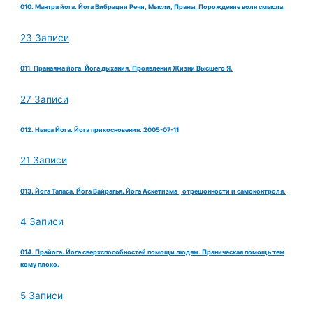
010. Мантра йога. Йога Вибрации Речи, Мысли, Праны. Порождение волн смысла.
23 Записи
011. Пранаяма йога. Йога дыхания. Проявления Жизни Высшего Я.
27 Записи
012. Ньяса Йога. Йога прикосновения. 2005-07-11
21 Записи
013. Йога Тапаса. Йога Вайрагья. Йога Аскетизма , отрешонности и самоконтроля.
4 Записи
014. Прайога. Йога сверхспособностей помощи людям. Праническая помощь тем
кому плохо.
5 Записи