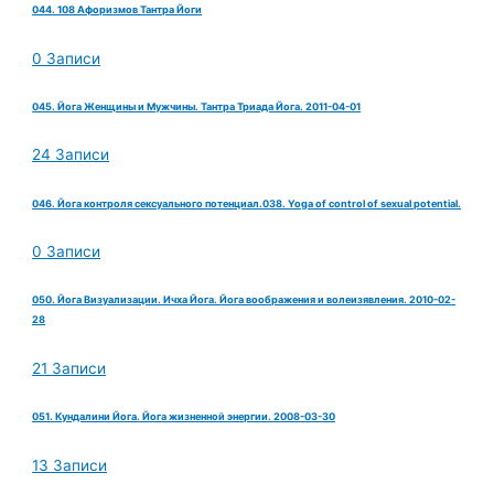
044. 108 Афоризмов Тантра Йоги
0 Записи
045. Йога Женщины и Мужчины. Тантра Триада Йога. 2011-04-01
24 Записи
046. Йога контроля сексуального потенциал.038. Yoga of control of sexual potential.
0 Записи
050. Йога Визуализации. Ичха Йога. Йога воображения и волеизявления. 2010-02-
28
21 Записи
051. Кундалини Йога. Йога жизненной энергии. 2008-03-30
13 Записи