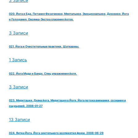
3 Записи
020. Йога и Еда. Питания Физическое, Ментальное, Эмоциональное, Духовное. Йога
и Голодания. Овсянка-Экстра спасение йогов.
3 Записи
021. Йога и Очистительные практики. Шаткармы.
1 Запись
022. Йога Мудр и Бандх. Спец упражнения йоги.
3 Записи
023. Медитация. Дхяна йога. Медитация в Йоге. Йога потока внимания, сознания и
ощущений. 2008-01-27
13 Записи
024. Янтра Йога. Йога зрительного восприятия форм. 2008-06-29