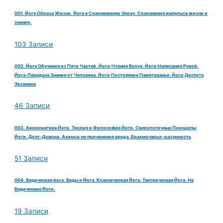
001. Йога Образа Жизни. Йога в Современную Эпоху. Сохранения импульса жизни и
знания.
103 Записи
002. Йога Обучения из Пяти Частей. Йога-Чтения Вслух. Йога-Написания Рукой.
Йога-Передача Знания от Человека. Йога-Постоянное Памятованье. Йога-Диспута
Экзамена
46 Записи
003. Аксиоматика Йоги. Теория и Философия Йоги. Сверхлогичные Принципы
Йоги. Долг-Дхарма. Ахимса-не причинения вреда. Брахмочарья -разумность
51 Записи
004. Ведическая йога. Веды и Йога. Классическая Йога. Тантрическая Йога. Не
Ведические Йоги.
19 Записи