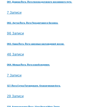
061. Дхарма Йога. Йога поиска должного жизненного пути.
7 Записи
062. Артха Йога. Йога Процветания и Бизнеса.
96 Записи
063. Кама Йога. Йога законных наслаждений жизни.
46 Записи
064. Мокша Йога. Йога освобождения.
7 Записи
127. Йога Сутра Патанджали. Классическая йога.
29 Записи
128. Анандалахари Йога. Шри Видья Мать Тантр.