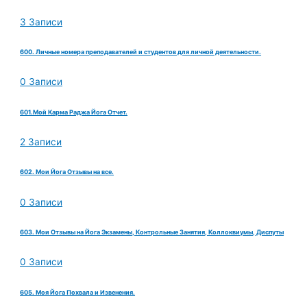
3 Записи
600. Личные номера преподавателей и студентов для личной деятельности.
0 Записи
601.Мой Карма Раджа Йога Отчет.
2 Записи
602. Мои Йога Отзывы на все.
0 Записи
603. Мои Отзывы на Йога Экзамены, Контрольные Занятия, Коллоквиумы, Диспуты
0 Записи
605. Моя Йога Похвала и Извенения.