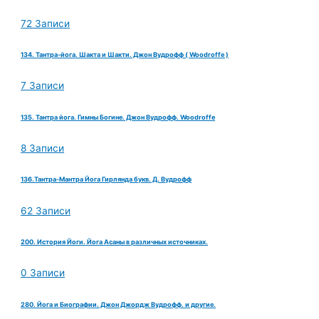
72 Записи
134. Тантра-йога. Шакта и Шакти. Джон Вудрофф ( Woodroffe )
7 Записи
135. Тантра йога. Гимны Богине. Джон Вудрофф. Woodroffe
8 Записи
136.Тантра-Мантра Йога Гирлянда букв. Д. Вудрофф
62 Записи
200. История Йоги. Йога Асаны в различных источниках.
0 Записи
280. Йога и Биографии. Джон Джордж Вудрофф. и другие.