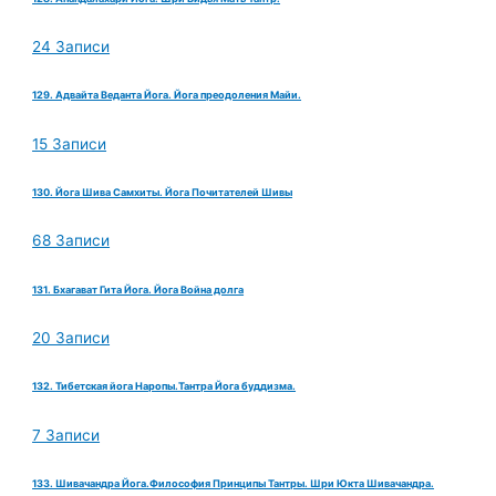
24 Записи
129. Адвайта Веданта Йога. Йога преодоления Майи.
15 Записи
130. Йога Шива Самхиты. Йога Почитателей Шивы
68 Записи
131. Бхагават Гита Йога. Йога Война долга
20 Записи
132. Тибетская йога Наропы.Тантра Йога буддизма.
7 Записи
133. Шивачандра Йога.Философия Принципы Тантры. Шри Юкта Шивачандра.