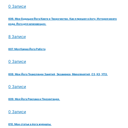
0 Записи
606. Мои Будущие Йога Книги и Творочество. Как я пришел в йогу. История моего
рода. Йога для начинающих.
8 Записи
607. Моя Карма Йога Работа
0 Записи
608. Мои Йога Трансляции Занятий, Экзаменов, Меропреятий, СЗ, КЗ, УПЗ.
0 Записи
609. Моя Йога Реклама и Презентации.
0 Записи
610. Мои статьи в йога журналы.