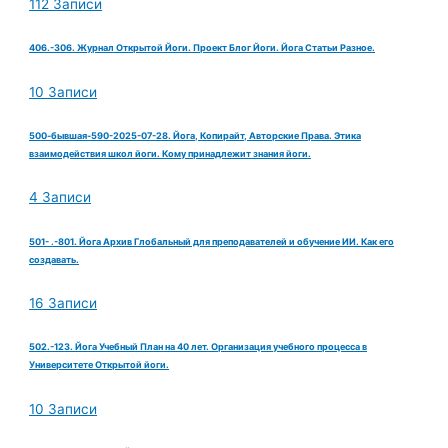
112 Записи
406.-306. Журнал Открытой Йоги. Проект Блог Йоги. Йога Статьи Разное.
10 Записи
500-бывшая-590-2025-07-28. Йога, Копирайт, Авторские Права. Этика
взаимодействия школ йоги. Кому принадлежит знания йоги.
4 Записи
501- .-801. Йога Архив Глобальный для преподавателей и обучение ИИ. Как его
создавать.
16 Записи
502.-123. Йога Учебный План на 40 лет. Организация учебного процесса в
Университете Открытой йоги.
10 Записи