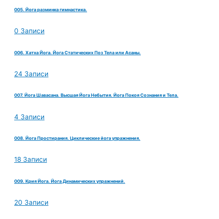
005. Йога разминка гимнастика.
0 Записи
006. Хатха Йога. Йога Статических Поз Тела или Асаны.
24 Записи
007. Йога Шавасана. Высшая Йога Небытия. Йога Покоя Сознания и Тела.
4 Записи
008. Йога Простирания. Циклические йога упражнения.
18 Записи
009. Крия Йога. Йога Динамических упражнений.
20 Записи