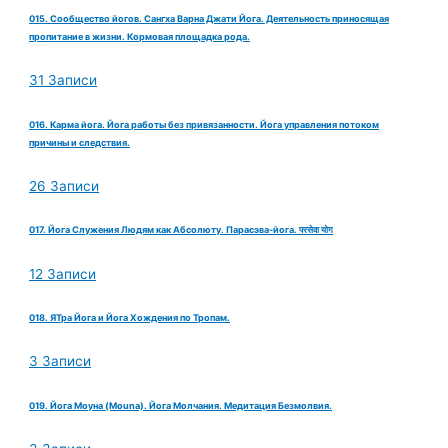
015. Сообщество йогов. Сангха Варна Джати Йога. Деятельность приносящая
пропитание в жизни. Кормовая площадка рода.
31 Записи
016. Карма йога. Йога работы без привязанности. Йога управления потоком
причины и следствия.
26 Записи
017. Йога Служения Людям как Абсолюту. Парасэва-йога. परसेवा योग
12 Записи
018. ЯТра Йога и Йога Хождения по Тропам.
3 Записи
019. Йога Моуна (Mouna). Йога Молчания. Медитация Безмолвия.