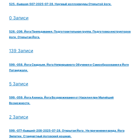
525.-бывшая-507-2025-07-28. Научный коллоквиумы Открытой йоги.
0 Записи
526.-206. Йога Преподавания. Подготовительная группа. Подготовка инструкторов
йоги. Открытая Йога.
139 Записи
599.-058. Йога Свадхьяя. Йога Непрерывного Обучения и Самообразования в Йоге
Патанджали.
5 Записи
599.-059. Йога Ахимса. Йога Воздерживания от Насилия при Малейшей
Возможности.
2 Записи
599.-077-бывший-208-2025-07-28. Открытая Йога . Не причинения вреда. Йога
Эмпатии. Стандартный йоговский кошмар.