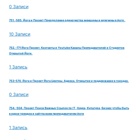
0 Записи
751.-585. Йога и Проект Преодоление одиночества женщины и мужчины в йоге .
10 Записи
752.-771 Йога Проект. Контакты и Youtube Каналы Преподавателей и Студентов
Открытой Йоги.
1 Запись
753-570. Йога и Проект Йога Центры. Адреса. Открытие и поддержание в городах.
0 Записи
754.-504. Проект Поиск Важных Ссылок по IT, Наука, Культура, Бизнес чтобы быть
в курсе трендов и хайтпа всем преподавателям йоги
1 Запись