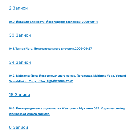
2 Записи
040. Йога Влюбленности. Йога подарка вселенной.2009-09-11
30 Записи
041. Тантра Йога. Йога сексуального влечения.2009-09-27
34 Записи
042. Майтхуна-Йога. Йога сексуального союза. Йога секса. Maithuna Yoga. Yoga of
Sexual-Union. Yoga of Sex. मैथुन-योग 2009-12-01
16 Записи
043. Йога преодоление одиночества Женщины и Мужчины.039. Yoga overcoming
loneliness of Women and Men.
0 Записи