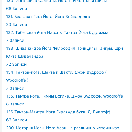
130. Йога Шива Самхиты. Йога Почитателей Шивы
68 Записи
131. Бхагават Гита Йога. Йога Война долга
20 Записи
132. Тибетская йога Наропы.Тантра Йога буддизма.
7 Записи
133. Шивачандра Йога.Философия Принципы Тантры. Шри
Юкта Шивачандра.
72 Записи
134. Тантра-йога. Шакта и Шакти. Джон Вудрофф (
Woodroffe )
7 Записи
135. Тантра йога. Гимны Богине. Джон Вудрофф. Woodroffe
8 Записи
136.Тантра-Мантра Йога Гирлянда букв. Д. Вудрофф
62 Записи
200. История Йоги. Йога Асаны в различных источниках.