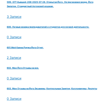
599.-077-бывший-208-2025-07-28. Открытая Йога . Не причинения вреда. Йога
Эмпатии. Стандартный йоговский кошмар.
3 Записи
600. Личные номера преподавателей и студентов для личной деятельности.
0 Записи
601.Мой Карма Раджа Йога Отчет.
2 Записи
602. Мои Йога Отзывы на все.
0 Записи
603. Мои Отзывы на Йога Экзамены, Контрольные Занятия, Коллоквиумы, Диспуты
0 Записи