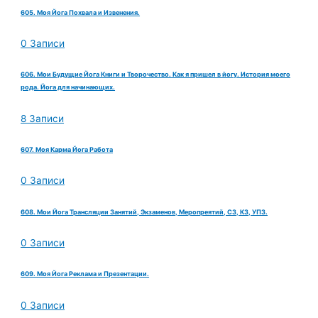
605. Моя Йога Похвала и Извенения.
0 Записи
606. Мои Будущие Йога Книги и Творочество. Как я пришел в йогу. История моего
рода. Йога для начинающих.
8 Записи
607. Моя Карма Йога Работа
0 Записи
608. Мои Йога Трансляции Занятий, Экзаменов, Меропреятий, СЗ, КЗ, УПЗ.
0 Записи
609. Моя Йога Реклама и Презентации.
0 Записи