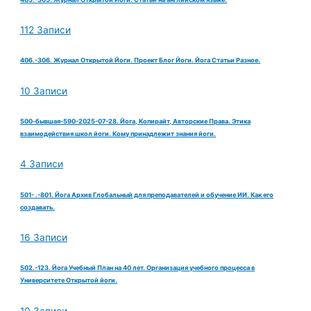
112 Записи
406.-306. Журнал Открытой Йоги. Проект Блог Йоги. Йога Статьи Разное.
10 Записи
500-бывшая-590-2025-07-28. Йога, Копирайт, Авторские Права. Этика
взаимодействия школ йоги. Кому принадлежит знания йоги.
4 Записи
501- .-801. Йога Архив Глобальный для преподавателей и обучение ИИ. Как его
создавать.
16 Записи
502.-123. Йога Учебный План на 40 лет. Организация учебного процесса в
Университете Открытой йоги.
10 Записи