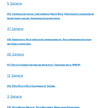
5 Записи
015. Сообщество йогов. Сангха Варна Джати Йога. Деятельность приносящая
пропитание в жизни. Кормовая площадка рода.
31 Записи
016. Карма йога. Йога работы без привязанности. Йога управления потоком
причины и следствия.
26 Записи
017. Йога Служения Людям как Абсолюту. Парасэва-йога. परसेवा योग
12 Записи
018. ЯТра Йога и Йога Хождения по Тропам.
3 Записи
019. Йога Моуна (Mouna). Йога Молчания. Медитация Безмолвия.