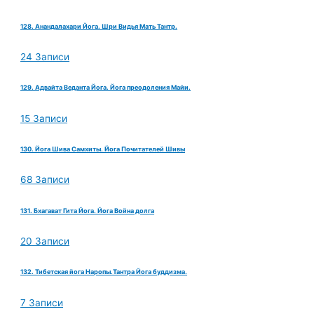
128. Анандалахари Йога. Шри Видья Мать Тантр.
24 Записи
129. Адвайта Веданта Йога. Йога преодоления Майи.
15 Записи
130. Йога Шива Самхиты. Йога Почитателей Шивы
68 Записи
131. Бхагават Гита Йога. Йога Война долга
20 Записи
132. Тибетская йога Наропы.Тантра Йога буддизма.
7 Записи