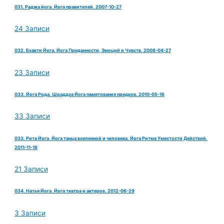
031. Раджа йога. Йога правителей. 2007-10-27
24 Записи
032. Бхакти Йога. Йога Преданности, Эмоций и Чувств. 2008-04-27
23 Записи
033. Йога Рода. Шраддха Йога памятования предков. 2010-05-16
33 Записи
033. Рита Йога. Йога танца вселенной и человека. Йога Ритма Уместости Действий.
2011-11-18
21 Записи
034. Натья Йога. Йога театра и актеров. 2012-06-29
3 Записи