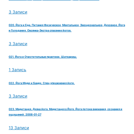
3 Записи
020. Йога и Еда. Питания Физическое, Ментальное, Эмоциональное, Духовное. Йога
и Голодания. Овсянка-Экстра спасение йогов.
3 Записи
021. Йога и Очистительные практики. Шаткармы.
1 Запись
022. Йога Мудр и Бандх. Спец упражнения йоги.
3 Записи
023. Медитация. Дхяна йога. Медитация в Йоге. Йога потока внимания, сознания и
ощущений. 2008-01-27
13 Записи