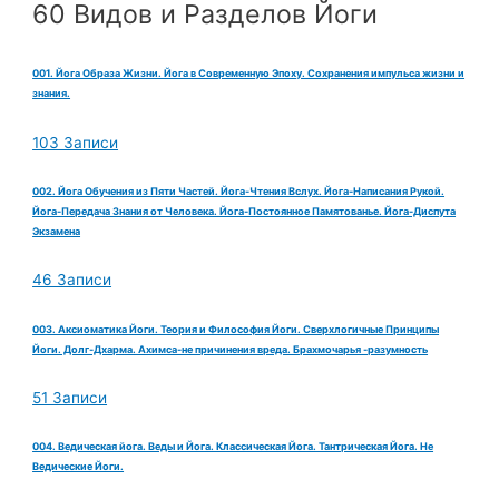
60 Видов и Разделов Йоги
001. Йога Образа Жизни. Йога в Современную Эпоху. Сохранения импульса жизни и
знания.
103 Записи
002. Йога Обучения из Пяти Частей. Йога-Чтения Вслух. Йога-Написания Рукой.
Йога-Передача Знания от Человека. Йога-Постоянное Памятованье. Йога-Диспута
Экзамена
46 Записи
003. Аксиоматика Йоги. Теория и Философия Йоги. Сверхлогичные Принципы
Йоги. Долг-Дхарма. Ахимса-не причинения вреда. Брахмочарья -разумность
51 Записи
004. Ведическая йога. Веды и Йога. Классическая Йога. Тантрическая Йога. Не
Ведические Йоги.