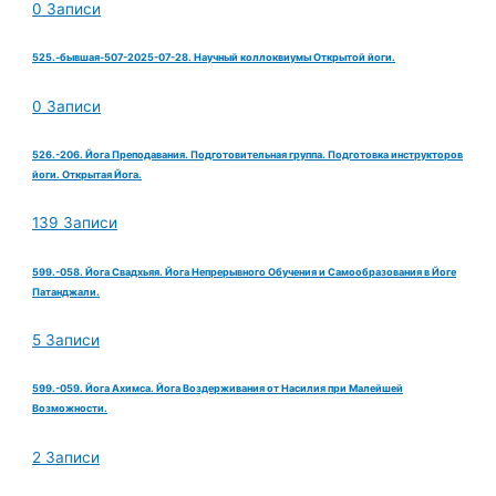
0 Записи
525.-бывшая-507-2025-07-28. Научный коллоквиумы Открытой йоги.
0 Записи
526.-206. Йога Преподавания. Подготовительная группа. Подготовка инструкторов
йоги. Открытая Йога.
139 Записи
599.-058. Йога Свадхьяя. Йога Непрерывного Обучения и Самообразования в Йоге
Патанджали.
5 Записи
599.-059. Йога Ахимса. Йога Воздерживания от Насилия при Малейшей
Возможности.
2 Записи