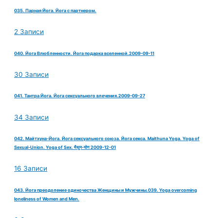
035. Парная Йога. Йога с партнером.
2 Записи
040. Йога Влюбленности. Йога подарка вселенной.2009-09-11
30 Записи
041. Тантра Йога. Йога сексуального влечения.2009-09-27
34 Записи
042. Майтхуна-Йога. Йога сексуального союза. Йога секса. Maithuna Yoga. Yoga of
Sexual-Union. Yoga of Sex. मैथुन-योग 2009-12-01
16 Записи
043. Йога преодоление одиночества Женщины и Мужчины.039. Yoga overcoming
loneliness of Women and Men.