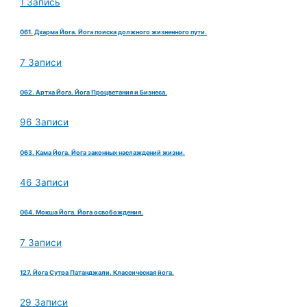
1 Запись
061. Дхарма Йога. Йога поиска должного жизненного пути.
7 Записи
062. Артха Йога. Йога Процветания и Бизнеса.
96 Записи
063. Кама Йога. Йога законных наслаждений жизни.
46 Записи
064. Мокша Йога. Йога освобождения.
7 Записи
127. Йога Сутра Патанджали. Классическая йога.
29 Записи