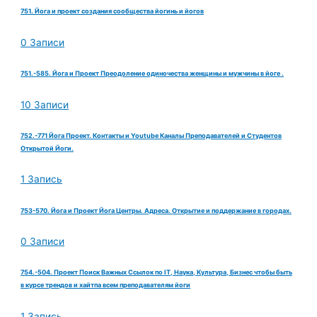
751. Йога и проект создания сообщества йогинь и йогов
0 Записи
751.-585. Йога и Проект Преодоление одиночества женщины и мужчины в йоге .
10 Записи
752.-771 Йога Проект. Контакты и Youtube Каналы Преподавателей и Студентов
Открытой Йоги.
1 Запись
753-570. Йога и Проект Йога Центры. Адреса. Открытие и поддержание в городах.
0 Записи
754.-504. Проект Поиск Важных Ссылок по IT, Наука, Культура, Бизнес чтобы быть
в курсе трендов и хайтпа всем преподавателям йоги
1 Запись