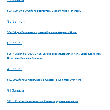
503.-200. Открытая Йога. Все Ресурсы Деканат. Курс и Телеграм.
36 Записи
504. Общие Положения. Культы и Культики. Открытой Йоги.
0 Записи
505.-бывшая-851-2025-07-28. Экзамены Преподавателей Йоги. Вопросы Билетов.
Пояснения. Праздник Экзамена.
4 Записи
510.-205. Йога Обучения. Как учиться Йоге с нуля. Открытая Йога
91 Записи
522.-222. Йога Наставничества. Личная передача опыта в йоге.