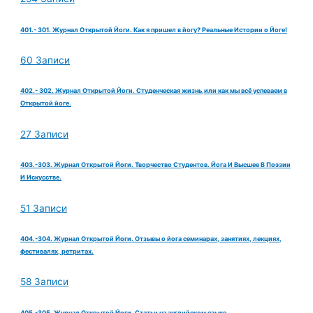
401.- 301. Журнал Открытой Йоги. Как я пришел в йогу? Реальные Истории о Йоге!
60 Записи
402.- 302. Журнал Открытой Йоги. Студенческая жизнь,или как мы всё успеваем в
Открытой йоге.
27 Записи
403.-303. Журнал Открытой Йоги. Творчество Студентов. Йога И Высшее В Поэзии
И Искусстве.
51 Записи
404.-304. Журнал Открытой Йоги. Отзывы о йога семинарах, занятиях, лекциях,
фестивалях, ретритах.
58 Записи
405.-305. Журнал Открытой Йоги. Статьи на английском языке.