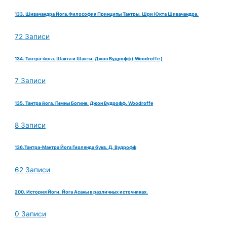
133. Шивачандра Йога.Философия Принципы Тантры. Шри Юкта Шивачандра.
72 Записи
134. Тантра-йога. Шакта и Шакти. Джон Вудрофф ( Woodroffe )
7 Записи
135. Тантра йога. Гимны Богине. Джон Вудрофф. Woodroffe
8 Записи
136.Тантра-Мантра Йога Гирлянда букв. Д. Вудрофф
62 Записи
200. История Йоги. Йога Асаны в различных источниках.
0 Записи