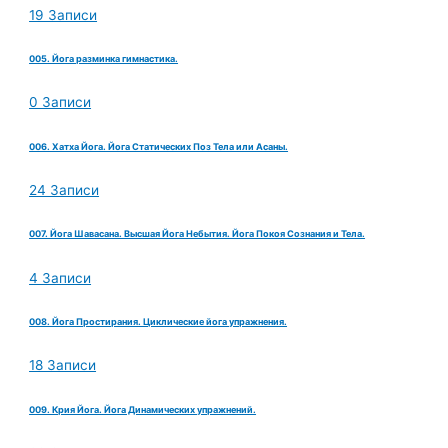
19 Записи
005. Йога разминка гимнастика.
0 Записи
006. Хатха Йога. Йога Статических Поз Тела или Асаны.
24 Записи
007. Йога Шавасана. Высшая Йога Небытия. Йога Покоя Сознания и Тела.
4 Записи
008. Йога Простирания. Циклические йога упражнения.
18 Записи
009. Крия Йога. Йога Динамических упражнений.