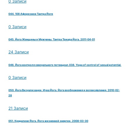
0 Записи
044. 108 Афоризмов Тантра Йоги
0 Записи
045. Йога Женщины и Мужчины. Тантра Триада Йога. 2011-04-01
24 Записи
046. Йога контроля сексуального потенциал.038. Yoga of control of sexual potential.
0 Записи
050. Йога Визуализации. Ичха Йога. Йога воображения и волеизявления. 2010-02-
28
21 Записи
051. Кундалини Йога. Йога жизненной энергии. 2008-03-30