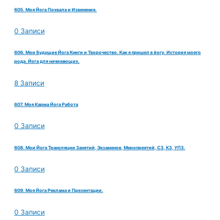
605. Моя Йога Похвала и Извенения.
0 Записи
606. Мои Будущие Йога Книги и Творочество. Как я пришел в йогу. История моего
рода. Йога для начинающих.
8 Записи
607. Моя Карма Йога Работа
0 Записи
608. Мои Йога Трансляции Занятий, Экзаменов, Меропреятий, СЗ, КЗ, УПЗ.
0 Записи
609. Моя Йога Реклама и Презентации.
0 Записи