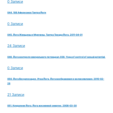
0 Записи
044. 108 Афоризмов Тантра Йоги
0 Записи
045. Йога Женщины и Мужчины. Тантра Триада Йога. 2011-04-01
24 Записи
046. Йога контроля сексуального потенциал.038. Yoga of control of sexual potential.
0 Записи
050. Йога Визуализации. Ичха Йога. Йога воображения и волеизявления. 2010-02-
28
21 Записи
051. Кундалини Йога. Йога жизненной энергии. 2008-03-30