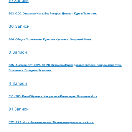
10 Записи
503.-200. Открытая Йога. Все Ресурсы Деканат. Курс и Телеграм.
36 Записи
504. Общие Положения. Культы и Культики. Открытой Йоги.
0 Записи
505.-бывшая-851-2025-07-28. Экзамены Преподавателей Йоги. Вопросы Билетов.
Пояснения. Праздник Экзамена.
4 Записи
510.-205. Йога Обучения. Как учиться Йоге с нуля. Открытая Йога
91 Записи
522.-222. Йога Наставничества. Личная передача опыта в йоге.