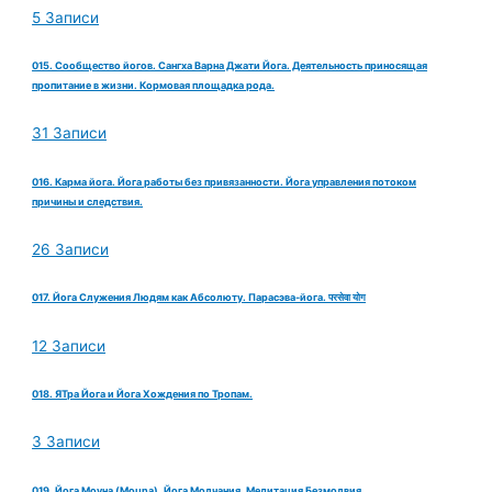
5 Записи
015. Сообщество йогов. Сангха Варна Джати Йога. Деятельность приносящая
пропитание в жизни. Кормовая площадка рода.
31 Записи
016. Карма йога. Йога работы без привязанности. Йога управления потоком
причины и следствия.
26 Записи
017. Йога Служения Людям как Абсолюту. Парасэва-йога. परसेवा योग
12 Записи
018. ЯТра Йога и Йога Хождения по Тропам.
3 Записи
019. Йога Моуна (Mouna). Йога Молчания. Медитация Безмолвия.