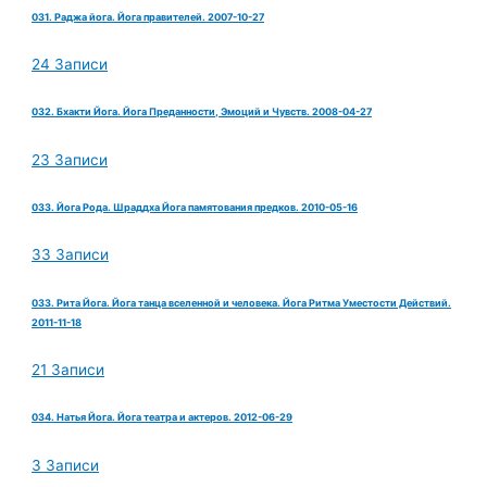
031. Раджа йога. Йога правителей. 2007-10-27
24 Записи
032. Бхакти Йога. Йога Преданности, Эмоций и Чувств. 2008-04-27
23 Записи
033. Йога Рода. Шраддха Йога памятования предков. 2010-05-16
33 Записи
033. Рита Йога. Йога танца вселенной и человека. Йога Ритма Уместости Действий.
2011-11-18
21 Записи
034. Натья Йога. Йога театра и актеров. 2012-06-29
3 Записи