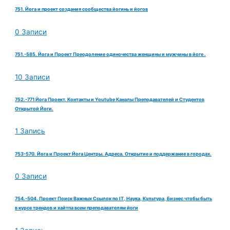
751. Йога и проект создания сообщества йогинь и йогов
0 Записи
751.-585. Йога и Проект Преодоление одиночества женщины и мужчины в йоге .
10 Записи
752.-771 Йога Проект. Контакты и Youtube Каналы Преподавателей и Студентов
Открытой Йоги.
1 Запись
753-570. Йога и Проект Йога Центры. Адреса. Открытие и поддержание в городах.
0 Записи
754.-504. Проект Поиск Важных Ссылок по IT, Наука, Культура, Бизнес чтобы быть
в курсе трендов и хайтпа всем преподавателям йоги