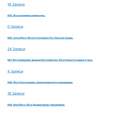
19 Записи
005. Йога разминка гимнастика.
0 Записи
006. Хатха Йога. Йога Статических Поз Тела или Асаны.
24 Записи
007. Йога Шавасана. Высшая Йога Небытия. Йога Покоя Сознания и Тела.
4 Записи
008. Йога Простирания. Циклические йога упражнения.
18 Записи
009. Крия Йога. Йога Динамических упражнений.