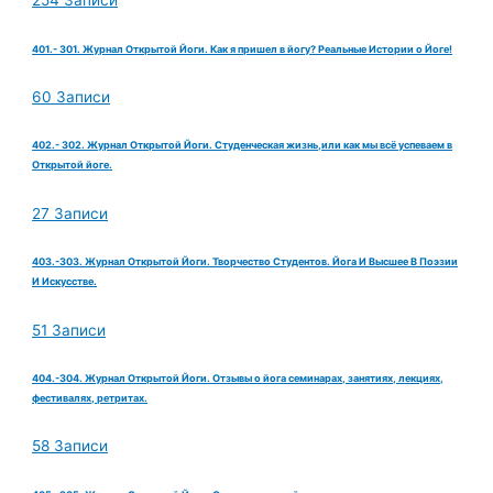
254 Записи
401.- 301. Журнал Открытой Йоги. Как я пришел в йогу? Реальные Истории о Йоге!
60 Записи
402.- 302. Журнал Открытой Йоги. Студенческая жизнь,или как мы всё успеваем в
Открытой йоге.
27 Записи
403.-303. Журнал Открытой Йоги. Творчество Студентов. Йога И Высшее В Поэзии
И Искусстве.
51 Записи
404.-304. Журнал Открытой Йоги. Отзывы о йога семинарах, занятиях, лекциях,
фестивалях, ретритах.
58 Записи