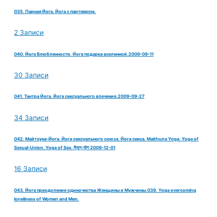
035. Парная Йога. Йога с партнером.
2 Записи
040. Йога Влюбленности. Йога подарка вселенной.2009-09-11
30 Записи
041. Тантра Йога. Йога сексуального влечения.2009-09-27
34 Записи
042. Майтхуна-Йога. Йога сексуального союза. Йога секса. Maithuna Yoga. Yoga of
Sexual-Union. Yoga of Sex. मैथुन-योग 2009-12-01
16 Записи
043. Йога преодоление одиночества Женщины и Мужчины.039. Yoga overcoming
loneliness of Women and Men.