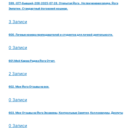
599.-077-бывший-208-2025-07-28. Открытая Йога . Не причинения вреда. Йога
Эмпатии. Стандартный йоговский кошмар.
3 Записи
600. Личные номера преподавателей и студентов для личной деятельности.
0 Записи
601.Мой Карма Раджа Йога Отчет.
2 Записи
602. Мои Йога Отзывы на все.
0 Записи
603. Мои Отзывы на Йога Экзамены, Контрольные Занятия, Коллоквиумы, Диспуты
0 Записи