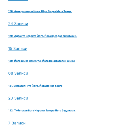
128. Анандалахари Йога. Шри Видья Мать Тантр.
24 Записи
129. Адвайта Веданта Йога. Йога преодоления Майи.
15 Записи
130. Йога Шива Самхиты. Йога Почитателей Шивы
68 Записи
131. Бхагават Гита Йога. Йога Война долга
20 Записи
132. Тибетская йога Наропы.Тантра Йога буддизма.
7 Записи