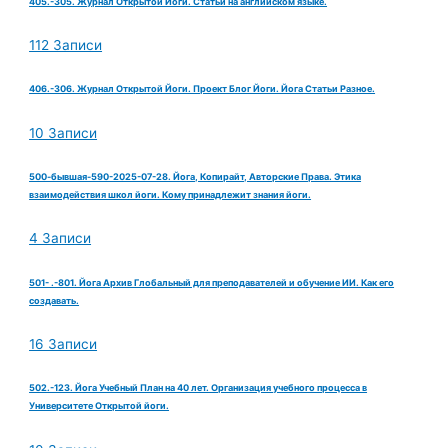
405.-305. Журнал Открытой Йоги. Статьи на английском языке.
112 Записи
406.-306. Журнал Открытой Йоги. Проект Блог Йоги. Йога Статьи Разное.
10 Записи
500-бывшая-590-2025-07-28. Йога, Копирайт, Авторские Права. Этика
взаимодействия школ йоги. Кому принадлежит знания йоги.
4 Записи
501- .-801. Йога Архив Глобальный для преподавателей и обучение ИИ. Как его
создавать.
16 Записи
502.-123. Йога Учебный План на 40 лет. Организация учебного процесса в
Университете Открытой йоги.