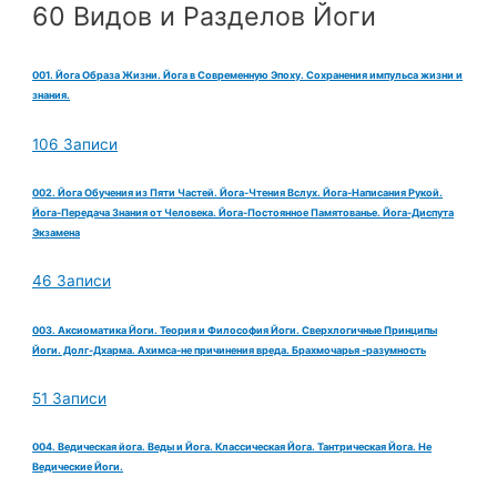
60 Видов и Разделов Йоги
001. Йога Образа Жизни. Йога в Современную Эпоху. Сохранения импульса жизни и
знания.
106 Записи
002. Йога Обучения из Пяти Частей. Йога-Чтения Вслух. Йога-Написания Рукой.
Йога-Передача Знания от Человека. Йога-Постоянное Памятованье. Йога-Диспута
Экзамена
46 Записи
003. Аксиоматика Йоги. Теория и Философия Йоги. Сверхлогичные Принципы
Йоги. Долг-Дхарма. Ахимса-не причинения вреда. Брахмочарья -разумность
51 Записи
004. Ведическая йога. Веды и Йога. Классическая Йога. Тантрическая Йога. Не
Ведические Йоги.