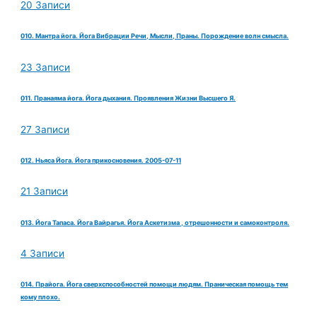
20 Записи
010. Мантра йога. Йога Вибрации Речи, Мысли, Праны. Порождение волн смысла.
23 Записи
011. Пранаяма йога. Йога дыхания. Проявления Жизни Высшего Я.
27 Записи
012. Ньяса Йога. Йога прикосновения. 2005-07-11
21 Записи
013. Йога Тапаса. Йога Вайрагья. Йога Аскетизма , отрешонности и самоконтроля.
4 Записи
014. Прайога. Йога сверхспособностей помощи людям. Праническая помощь тем
кому плохо.