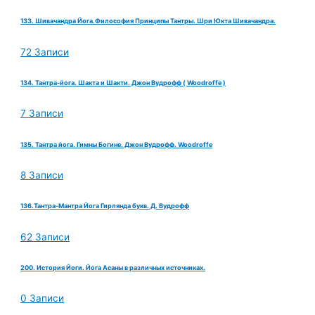
133. Шивачандра Йога.Философия Принципы Тантры. Шри Юкта Шивачандра.
72 Записи
134. Тантра-йога. Шакта и Шакти. Джон Вудрофф ( Woodroffe )
7 Записи
135. Тантра йога. Гимны Богине. Джон Вудрофф. Woodroffe
8 Записи
136.Тантра-Мантра Йога Гирлянда букв. Д. Вудрофф
62 Записи
200. История Йоги. Йога Асаны в различных источниках.
0 Записи