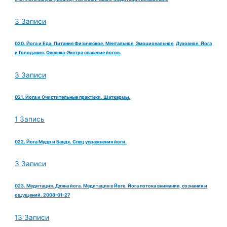
3 Записи
020. Йога и Еда. Питания Физическое, Ментальное, Эмоциональное, Духовное. Йога
и Голодания. Овсянка-Экстра спасение йогов.
3 Записи
021. Йога и Очистительные практики. Шаткармы.
1 Запись
022. Йога Мудр и Бандх. Спец упражнения йоги.
3 Записи
023. Медитация. Дхяна йога. Медитация в Йоге. Йога потока внимания, сознания и
ощущений. 2008-01-27
13 Записи