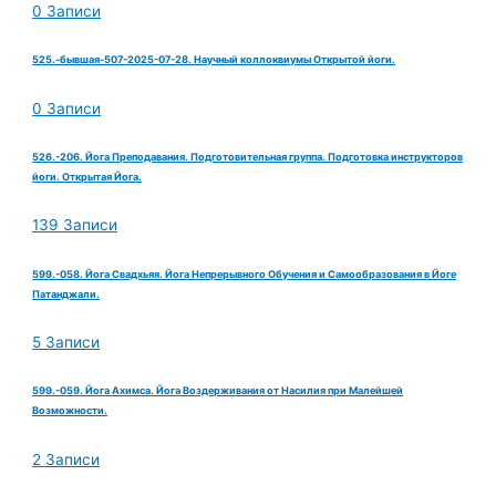
0 Записи
525.-бывшая-507-2025-07-28. Научный коллоквиумы Открытой йоги.
0 Записи
526.-206. Йога Преподавания. Подготовительная группа. Подготовка инструкторов
йоги. Открытая Йога.
139 Записи
599.-058. Йога Свадхьяя. Йога Непрерывного Обучения и Самообразования в Йоге
Патанджали.
5 Записи
599.-059. Йога Ахимса. Йога Воздерживания от Насилия при Малейшей
Возможности.
2 Записи