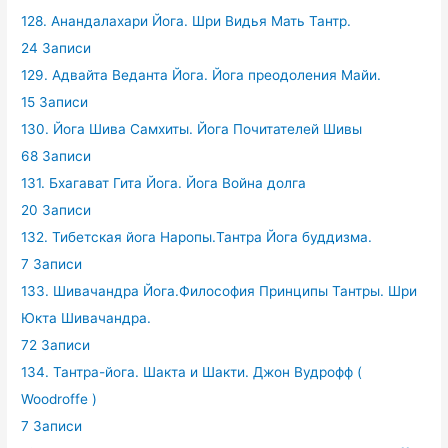
128. Анандалахари Йога. Шри Видья Мать Тантр.
24 Записи
129. Адвайта Веданта Йога. Йога преодоления Майи.
15 Записи
130. Йога Шива Самхиты. Йога Почитателей Шивы
68 Записи
131. Бхагават Гита Йога. Йога Война долга
20 Записи
132. Тибетская йога Наропы.Тантра Йога буддизма.
7 Записи
133. Шивачандра Йога.Философия Принципы Тантры. Шри
Юкта Шивачандра.
72 Записи
134. Тантра-йога. Шакта и Шакти. Джон Вудрофф (
Woodroffe )
7 Записи