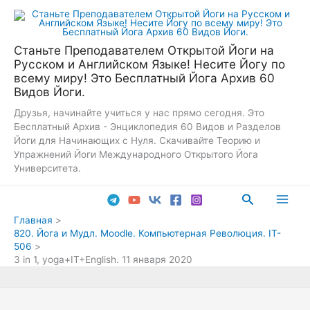
Перейти
к
содержимому
Станьте Преподавателем Открытой Йоги на
Русском и Английском Языке! Несите Йогу по
всему миру! Это Бесплатный Йога Архив 60
Видов Йоги.
Друзья, начинайте учиться у нас прямо сегодня. Это
Бесплатный Архив - Энциклопедия 60 Видов и Разделов
Йоги для Начинающих с Нуля. Скачивайте Теорию и
Упражнений Йоги Международного Открытого Йога
Университета.
Поиск
Main
Главная
820. Йога и Мудл. Moodle. Компьютерная Революция. IT-
Men
506
3 in 1, yoga+IT+English. 11 января 2020