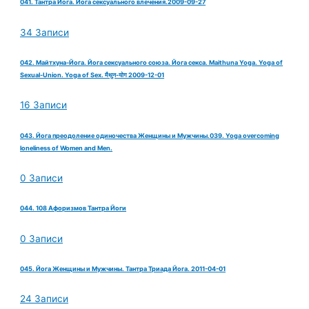
041. Тантра Йога. Йога сексуального влечения.2009-09-27
34 Записи
042. Майтхуна-Йога. Йога сексуального союза. Йога секса. Maithuna Yoga. Yoga of
Sexual-Union. Yoga of Sex. मैथुन-योग 2009-12-01
16 Записи
043. Йога преодоление одиночества Женщины и Мужчины.039. Yoga overcoming
loneliness of Women and Men.
0 Записи
044. 108 Афоризмов Тантра Йоги
0 Записи
045. Йога Женщины и Мужчины. Тантра Триада Йога. 2011-04-01
24 Записи