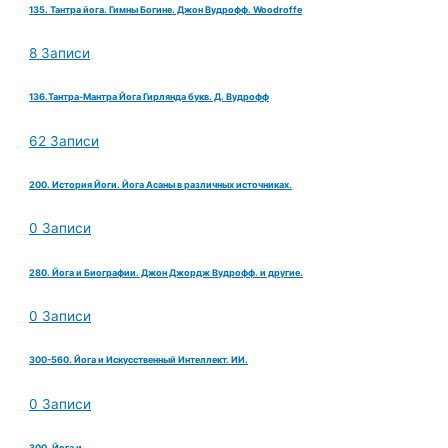
135. Тантра йога. Гимны Богине. Джон Вудрофф. Woodroffe
8 Записи
136.Тантра-Мантра Йога Гирлянда букв. Д. Вудрофф
62 Записи
200. История Йоги. Йога Асаны в различных источниках.
0 Записи
280. Йога и Биографии. Джон Джордж Вудрофф. и другие.
0 Записи
300-560. Йога и Искусственный Интеллект. ИИ.
0 Записи
300. Йога и ...