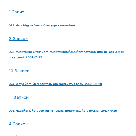
1 Запись
022. Йога Мудр и Бандх. Спец упражнения йоги.
3 Записи
023. Медитация. Дхяна йога. Медитация в Йоге. Йога потока внимания, сознания и
ощущений. 2008-01-27
13 Записи
024. Янтра Йога. Йога зрительного восприятия форм. 2008-06-29
11 Записи
025. Нада Йога. Йога восприятия звука. Йога слуха. Йога музыки. 2012-10-25
4 Записи