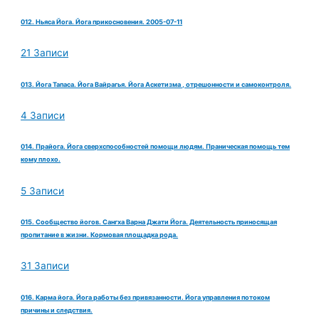
012. Ньяса Йога. Йога прикосновения. 2005-07-11
21 Записи
013. Йога Тапаса. Йога Вайрагья. Йога Аскетизма , отрешонности и самоконтроля.
4 Записи
014. Прайога. Йога сверхспособностей помощи людям. Праническая помощь тем
кому плохо.
5 Записи
015. Сообщество йогов. Сангха Варна Джати Йога. Деятельность приносящая
пропитание в жизни. Кормовая площадка рода.
31 Записи
016. Карма йога. Йога работы без привязанности. Йога управления потоком
причины и следствия.