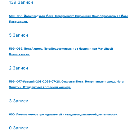
139 Записи
599.-058. Йога Свадхьяя. Йога Непрерывного Обучения и Самообразования в Йоге
Патанджали.
5 Записи
599.-059. Йога Ахимса. Йога Воздерживания от Насилия при Малейшей
Возможности.
2 Записи
599.-077-бывший-208-2025-07-28. Открытая Йога . Не причинения вреда. Йога
Эмпатии. Стандартный йоговский кошмар.
3 Записи
600. Личные номера преподавателей и студентов для личной деятельности.
0 Записи