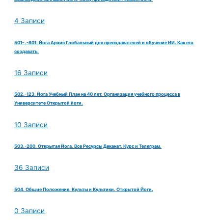
4 Записи
501- .-801. Йога Архив Глобальный для преподавателей и обучение ИИ. Как его
создавать.
16 Записи
502.-123. Йога Учебный План на 40 лет. Организация учебного процесса в
Университете Открытой йоги.
10 Записи
503.-200. Открытая Йога. Все Ресурсы Деканат. Курс и Телеграм.
36 Записи
504. Общие Положения. Культы и Культики. Открытой Йоги.
0 Записи