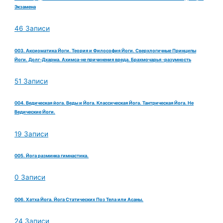
Экзамена
46 Записи
003. Аксиоматика Йоги. Теория и Философия Йоги. Сверхлогичные Принципы
Йоги. Долг-Дхарма. Ахимса-не причинения вреда. Брахмочарья -разумность
51 Записи
004. Ведическая йога. Веды и Йога. Классическая Йога. Тантрическая Йога. Не
Ведические Йоги.
19 Записи
005. Йога разминка гимнастика.
0 Записи
006. Хатха Йога. Йога Статических Поз Тела или Асаны.
24 Записи