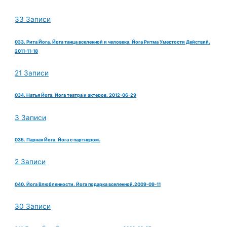
33 Записи
033. Рита Йога. Йога танца вселенной и человека. Йога Ритма Уместости Действий.
2011-11-18
21 Записи
034. Натья Йога. Йога театра и актеров. 2012-06-29
3 Записи
035. Парная Йога. Йога с партнером.
2 Записи
040. Йога Влюбленности. Йога подарка вселенной.2009-09-11
30 Записи