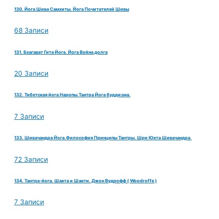
130. Йога Шива Самхиты. Йога Почитателей Шивы
68 Записи
131. Бхагават Гита Йога. Йога Война долга
20 Записи
132. Тибетская йога Наропы.Тантра Йога буддизма.
7 Записи
133. Шивачандра Йога.Философия Принципы Тантры. Шри Юкта Шивачандра.
72 Записи
134. Тантра-йога. Шакта и Шакти. Джон Вудрофф ( Woodroffe )
7 Записи