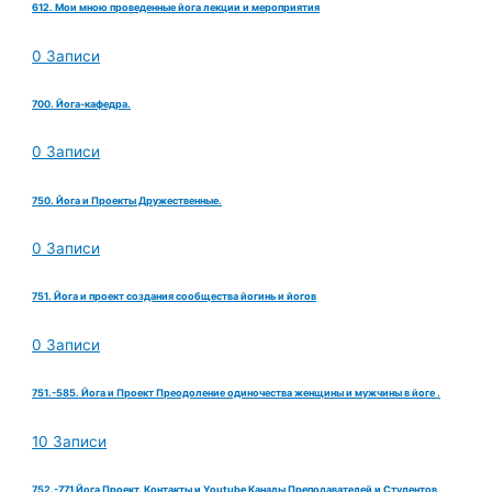
612. Мои мною проведенные йога лекции и мероприятия
0 Записи
700. Йога-кафедра.
0 Записи
750. Йога и Проекты Дружественные.
0 Записи
751. Йога и проект создания сообщества йогинь и йогов
0 Записи
751.-585. Йога и Проект Преодоление одиночества женщины и мужчины в йоге .
10 Записи
752.-771 Йога Проект. Контакты и Youtube Каналы Преподавателей и Студентов