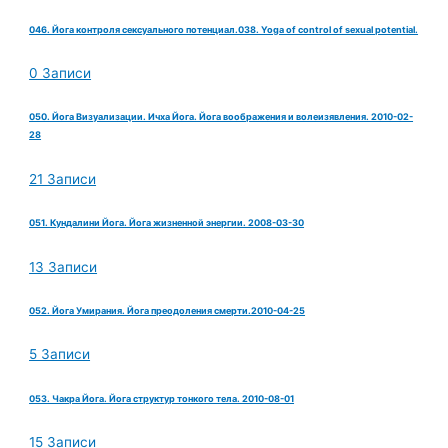
046. Йога контроля сексуального потенциал.038. Yoga of control of sexual potential.
0 Записи
050. Йога Визуализации. Ичха Йога. Йога воображения и волеизявления. 2010-02-
28
21 Записи
051. Кундалини Йога. Йога жизненной энергии. 2008-03-30
13 Записи
052. Йога Умирания. Йога преодоления смерти.2010-04-25
5 Записи
053. Чакра Йога. Йога структур тонкого тела. 2010-08-01
15 Записи