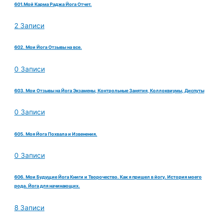
601.Мой Карма Раджа Йога Отчет.
2 Записи
602. Мои Йога Отзывы на все.
0 Записи
603. Мои Отзывы на Йога Экзамены, Контрольные Занятия, Коллоквиумы, Диспуты
0 Записи
605. Моя Йога Похвала и Извенения.
0 Записи
606. Мои Будущие Йога Книги и Творочество. Как я пришел в йогу. История моего
рода. Йога для начинающих.
8 Записи