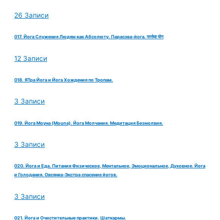
26 Записи
017. Йога Служения Людям как Абсолюту. Парасэва-йога. परसेवा योग
12 Записи
018. ЯТра Йога и Йога Хождения по Тропам.
3 Записи
019. Йога Моуна (Mouna). Йога Молчания. Медитация Безмолвия.
3 Записи
020. Йога и Еда. Питания Физическое, Ментальное, Эмоциональное, Духовное. Йога
и Голодания. Овсянка-Экстра спасение йогов.
3 Записи
021. Йога и Очистительные практики. Шаткармы.