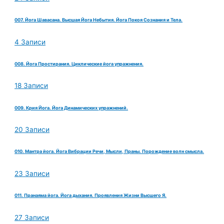
007. Йога Шавасана. Высшая Йога Небытия. Йога Покоя Сознания и Тела.
4 Записи
008. Йога Простирания. Циклические йога упражнения.
18 Записи
009. Крия Йога. Йога Динамических упражнений.
20 Записи
010. Мантра йога. Йога Вибрации Речи, Мысли, Праны. Порождение волн смысла.
23 Записи
011. Пранаяма йога. Йога дыхания. Проявления Жизни Высшего Я.
27 Записи