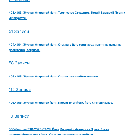
403.-303. Журнал Открытой Йоги. Творчество Студентов. Йога И Высшее В Поэзии
И Искусстве.
51 Записи
404.-304. Журнал Открытой Йоги. Отзывы о йога семинарах, занятиях, лекциях,
фестивалях, ретритах.
58 Записи
405.-305. Журнал Открытой Йоги. Статьи на английском языке.
112 Записи
406.-306. Журнал Открытой Йоги. Проект Блог Йоги. Йога Статьи Разное.
10 Записи
500-бывшая-590-2025-07-28. Йога, Копирайт, Авторские Права. Этика
взаимодействия школ йоги. Кому принадлежит знания йоги.