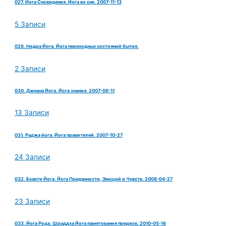
027. Йога Сновидения. Йога во сне. 2007-11-13
5 Записи
028. Нидра Йога. Йога переходных состояний бытия.
2 Записи
030. Джнана Йога. Йога знания. 2007-08-11
13 Записи
031. Раджа йога. Йога правителей. 2007-10-27
24 Записи
032. Бхакти Йога. Йога Преданности, Эмоций и Чувств. 2008-04-27
23 Записи
033. Йога Рода. Шраддха Йога памятования предков. 2010-05-16