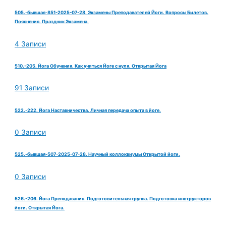
505.-бывшая-851-2025-07-28. Экзамены Преподавателей Йоги. Вопросы Билетов.
Пояснения. Праздник Экзамена.
4 Записи
510.-205. Йога Обучения. Как учиться Йоге с нуля. Открытая Йога
91 Записи
522.-222. Йога Наставничества. Личная передача опыта в йоге.
0 Записи
525.-бывшая-507-2025-07-28. Научный коллоквиумы Открытой йоги.
0 Записи
526.-206. Йога Преподавания. Подготовительная группа. Подготовка инструкторов
йоги. Открытая Йога.