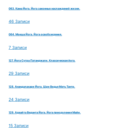
063. Кама Йога. Йога законных наслаждений жизни.
46 Записи
064. Мокша Йога. Йога освобождения.
7 Записи
127. Йога Сутра Патанджали. Классическая йога.
29 Записи
128. Анандалахари Йога. Шри Видья Мать Тантр.
24 Записи
129. Адвайта Веданта Йога. Йога преодоления Майи.
15 Записи