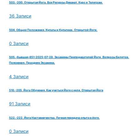
503.-200. Открытая Йога. Все Ресурсы Деканат. Курс и Телеграм.
36 Записи
504. Общие Положения. Культы и Культики. Открытой Йоги.
0 Записи
505.-бывшая-851-2025-07-28. Экзамены Преподавателей Йоги. Вопросы Билетов.
Пояснения. Праздник Экзамена.
4 Записи
510.-205. Йога Обучения. Как учиться Йоге с нуля. Открытая Йога
91 Записи
522.-222. Йога Наставничества. Личная передача опыта в йоге.
0 Записи