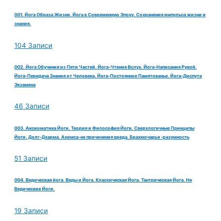
001. Йога Образа Жизни. Йога в Современную Эпоху. Сохранения импульса жизни и
знания.
104 Записи
002. Йога Обучения из Пяти Частей. Йога-Чтения Вслух. Йога-Написания Рукой.
Йога-Передача Знания от Человека. Йога-Постоянное Памятованье. Йога-Диспута
Экзамена
46 Записи
003. Аксиоматика Йоги. Теория и Философия Йоги. Сверхлогичные Принципы
Йоги. Долг-Дхарма. Ахимса-не причинения вреда. Брахмочарья -разумность
51 Записи
004. Ведическая йога. Веды и Йога. Классическая Йога. Тантрическая Йога. Не
Ведические Йоги.
19 Записи