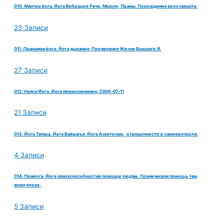
010. Мантра йога. Йога Вибрации Речи, Мысли, Праны. Порождение волн смысла.
23 Записи
011. Пранаяма йога. Йога дыхания. Проявления Жизни Высшего Я.
27 Записи
012. Ньяса Йога. Йога прикосновения. 2005-07-11
21 Записи
013. Йога Тапаса. Йога Вайрагья. Йога Аскетизма , отрешонности и самоконтроля.
4 Записи
014. Прайога. Йога сверхспособностей помощи людям. Праническая помощь тем
кому плохо.
5 Записи