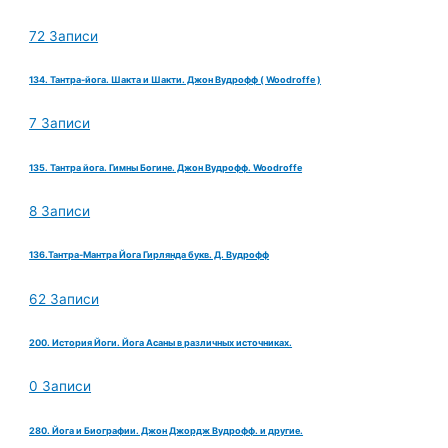
72 Записи
134. Тантра-йога. Шакта и Шакти. Джон Вудрофф ( Woodroffe )
7 Записи
135. Тантра йога. Гимны Богине. Джон Вудрофф. Woodroffe
8 Записи
136.Тантра-Мантра Йога Гирлянда букв. Д. Вудрофф
62 Записи
200. История Йоги. Йога Асаны в различных источниках.
0 Записи
280. Йога и Биографии. Джон Джордж Вудрофф. и другие.