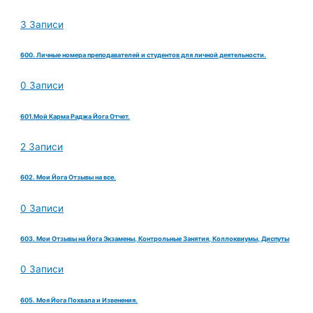
3 Записи
600. Личные номера преподавателей и студентов для личной деятельности.
0 Записи
601.Мой Карма Раджа Йога Отчет.
2 Записи
602. Мои Йога Отзывы на все.
0 Записи
603. Мои Отзывы на Йога Экзамены, Контрольные Занятия, Коллоквиумы, Диспуты
0 Записи
605. Моя Йога Похвала и Извенения.