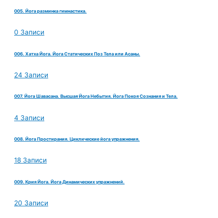
005. Йога разминка гимнастика.
0 Записи
006. Хатха Йога. Йога Статических Поз Тела или Асаны.
24 Записи
007. Йога Шавасана. Высшая Йога Небытия. Йога Покоя Сознания и Тела.
4 Записи
008. Йога Простирания. Циклические йога упражнения.
18 Записи
009. Крия Йога. Йога Динамических упражнений.
20 Записи