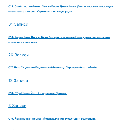
015. Сообщество йогов. Сангха Варна Джати Йога. Деятельность приносящая
пропитание в жизни. Кормовая площадка рода.
31 Записи
016. Карма йога. Йога работы без привязанности. Йога управления потоком
причины и следствия.
26 Записи
017. Йога Служения Людям как Абсолюту. Парасэва-йога. परसेवा योग
12 Записи
018. ЯТра Йога и Йога Хождения по Тропам.
3 Записи
019. Йога Моуна (Mouna). Йога Молчания. Медитация Безмолвия.