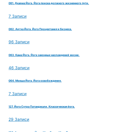
061. Дхарма Йога. Йога поиска должного жизненного пути.
7 Записи
062. Артха Йога. Йога Процветания и Бизнеса.
96 Записи
063. Кама Йога. Йога законных наслаждений жизни.
46 Записи
064. Мокша Йога. Йога освобождения.
7 Записи
127. Йога Сутра Патанджали. Классическая йога.
29 Записи