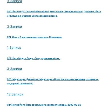
3 Записи
020. Йога и Еда. Питания Физическое, Ментальное, Эмоциональное, Духовное. Йога
и Голодания. Овсянка-Экстра спасение йогов.
3 Записи
021. Йога и Очистительные практики. Шаткармы.
1 Запись
022. Йога Мудр и Бандх. Спец упражнения йоги.
3 Записи
023. Медитация. Дхяна йога. Медитация в Йоге. Йога потока внимания, сознания и
ощущений. 2008-01-27
13 Записи
024. Янтра Йога. Йога зрительного восприятия форм. 2008-06-29