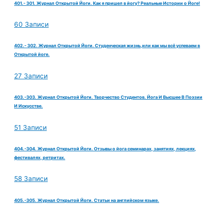
401.- 301. Журнал Открытой Йоги. Как я пришел в йогу? Реальные Истории о Йоге!
60 Записи
402.- 302. Журнал Открытой Йоги. Студенческая жизнь,или как мы всё успеваем в
Открытой йоге.
27 Записи
403.-303. Журнал Открытой Йоги. Творчество Студентов. Йога И Высшее В Поэзии
И Искусстве.
51 Записи
404.-304. Журнал Открытой Йоги. Отзывы о йога семинарах, занятиях, лекциях,
фестивалях, ретритах.
58 Записи
405.-305. Журнал Открытой Йоги. Статьи на английском языке.