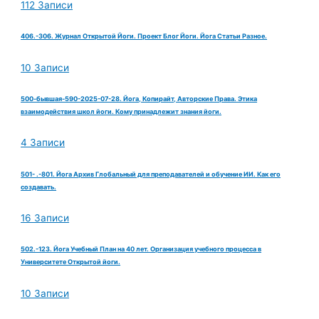
112 Записи
406.-306. Журнал Открытой Йоги. Проект Блог Йоги. Йога Статьи Разное.
10 Записи
500-бывшая-590-2025-07-28. Йога, Копирайт, Авторские Права. Этика
взаимодействия школ йоги. Кому принадлежит знания йоги.
4 Записи
501- .-801. Йога Архив Глобальный для преподавателей и обучение ИИ. Как его
создавать.
16 Записи
502.-123. Йога Учебный План на 40 лет. Организация учебного процесса в
Университете Открытой йоги.
10 Записи