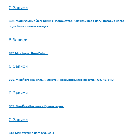
0 Записи
606. Мои Будущие Йога Книги и Творочество. Как я пришел в йогу. История моего
рода. Йога для начинающих.
8 Записи
607. Моя Карма Йога Работа
0 Записи
608. Мои Йога Трансляции Занятий, Экзаменов, Меропреятий, СЗ, КЗ, УПЗ.
0 Записи
609. Моя Йога Реклама и Презентации.
0 Записи
610. Мои статьи в йога журналы.