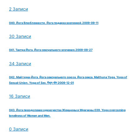
2 Записи
040. Йога Влюбленности. Йога подарка вселенной.2009-09-11
30 Записи
041. Тантра Йога. Йога сексуального влечения.2009-09-27
34 Записи
042. Майтхуна-Йога. Йога сексуального союза. Йога секса. Maithuna Yoga. Yoga of
Sexual-Union. Yoga of Sex. मैथुन-योग 2009-12-01
16 Записи
043. Йога преодоление одиночества Женщины и Мужчины.039. Yoga overcoming
loneliness of Women and Men.
0 Записи