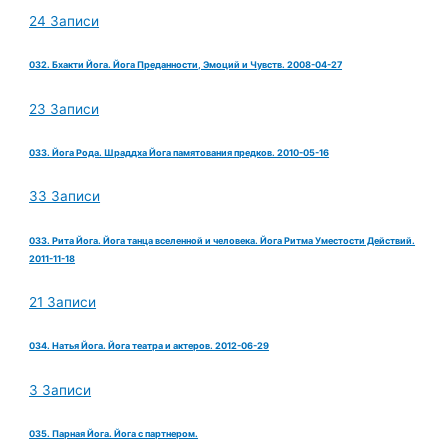
24 Записи
032. Бхакти Йога. Йога Преданности, Эмоций и Чувств. 2008-04-27
23 Записи
033. Йога Рода. Шраддха Йога памятования предков. 2010-05-16
33 Записи
033. Рита Йога. Йога танца вселенной и человека. Йога Ритма Уместости Действий.
2011-11-18
21 Записи
034. Натья Йога. Йога театра и актеров. 2012-06-29
3 Записи
035. Парная Йога. Йога с партнером.