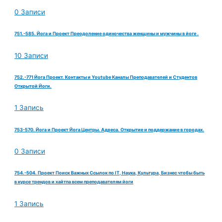
0 Записи
751.-585. Йога и Проект Преодоление одиночества женщины и мужчины в йоге .
10 Записи
752.-771 Йога Проект. Контакты и Youtube Каналы Преподавателей и Студентов
Открытой Йоги.
1 Запись
753-570. Йога и Проект Йога Центры. Адреса. Открытие и поддержание в городах.
0 Записи
754.-504. Проект Поиск Важных Ссылок по IT, Наука, Культура, Бизнес чтобы быть
в курсе трендов и хайтпа всем преподавателям йоги
1 Запись