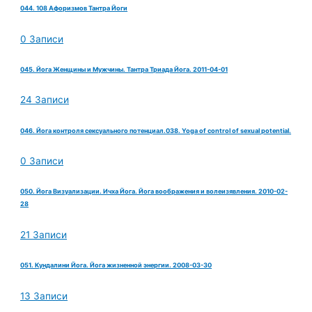
044. 108 Афоризмов Тантра Йоги
0 Записи
045. Йога Женщины и Мужчины. Тантра Триада Йога. 2011-04-01
24 Записи
046. Йога контроля сексуального потенциал.038. Yoga of control of sexual potential.
0 Записи
050. Йога Визуализации. Ичха Йога. Йога воображения и волеизявления. 2010-02-
28
21 Записи
051. Кундалини Йога. Йога жизненной энергии. 2008-03-30
13 Записи