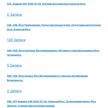
525.-бывшая-507-2025-07-28. Научный коллоквиумы Открытой йоги.
0 Записи
526.-206. Йога Преподавания. Подготовительная группа. Подготовка инструкторов
йоги. Открытая Йога.
139 Записи
599.-058. Йога Свадхьяя. Йога Непрерывного Обучения и Самообразования в Йоге
Патанджали.
5 Записи
599.-059. Йога Ахимса. Йога Воздерживания от Насилия при Малейшей
Возможности.
2 Записи
599.-077-бывший-208-2025-07-28. Открытая Йога . Не причинения вреда. Йога
Эмпатии. Стандартный йоговский кошмар.