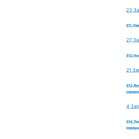
23 З
011. Пр
27 З
012. Нь
21 За
013. Йо
самокон
4 За
014. Пр
помощь 