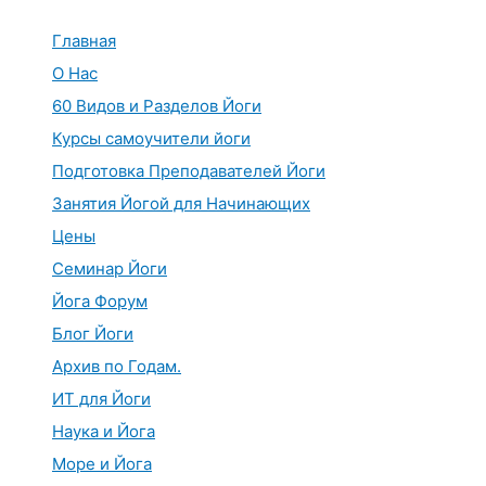
Перейти
к
Главная
содержимому
О Нас
60 Видов и Разделов Йоги
Курсы самоучители йоги
Подготовка Преподавателей Йоги
Занятия Йогой для Начинающих
Цены
Семинар Йоги
Йога Форум
Блог Йоги
Архив по Годам.
ИТ для Йоги
Наука и Йога
Море и Йога