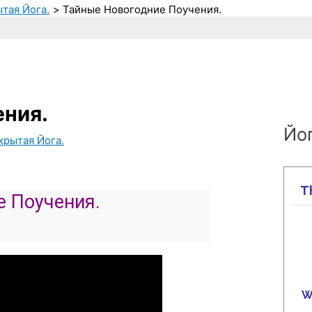
ытая Йога.
Тайные Новогодние Поучения.
ения.
Йог
крытая Йога.
е Поучения.