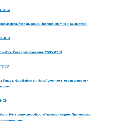
аписи
анаяма йога. Йога дыхания. Проявления Жизни Высшего Я.
аписи
яса Йога. Йога прикосновения. 2005-07-11
писи
га Тапаса. Йога Вайрагья. Йога Аскетизма , отрешонности и
троля.
писи
айога. Йога сверхспособностей помощи людям. Праническая
тем кому плохо.