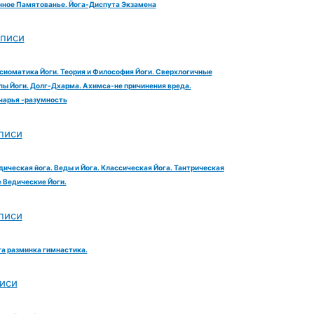
ное Памятованье. Йога-Диспута Экзамена
аписи
сиоматика Йоги. Теория и Философия Йоги. Сверхлогичные
ы Йоги. Долг-Дхарма. Ахимса-не причинения вреда.
чарья -разумность
писи
дическая йога. Веды и Йога. Классическая Йога. Тантрическая
е Ведические Йоги.
писи
га разминка гимнастика.
иси