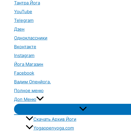
Тантра Йога
YouTube
Telegram
Дзен
Одноклассники
Вконтакте
Instagram
Йога Магазин
Facebook
Вадим Опенйога.
Полное меню
Доп Меню
Переключатель
меню
Скачать Архив Йоги
Yogaopenyoga.com