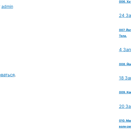
006. Ха
т
admin
24 З
007. Йо
Тела.
4 За
008. Йо
оваться
.
18 За
009. Кр
20 З
010. Ма
волн см