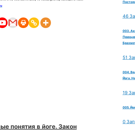
Постоян
ru
46 З
003. Ак
Принцип
Брахмо
51 За
004. Ве
Йога. Н
19 За
005. Йо
0 Зап
ые понятия в йоге. Закон