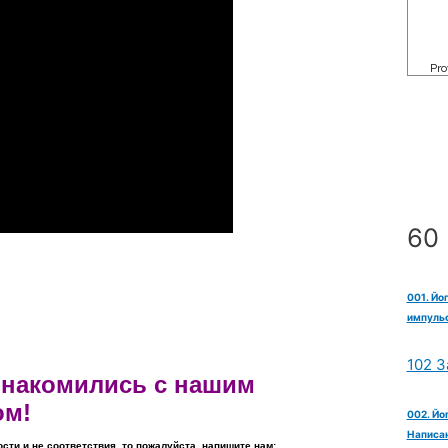
60 
001. Йо
импульс
102 З
ознакомились с нашим
ом!
002. Йо
Написан
ости и не соответствия, то пожалуйста, напишите нам: