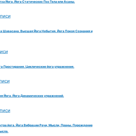
тха Йога. Йога Статических Поз Тела или Асаны.
аписи
га Шавасана. Высшая Йога Небытия. Йога Покоя Сознания и
писи
га Простирания. Циклические йога упражнения.
писи
ия Йога. Йога Динамических упражнений.
аписи
нтра йога. Йога Вибрации Речи, Мысли, Праны. Порождение
ысла.