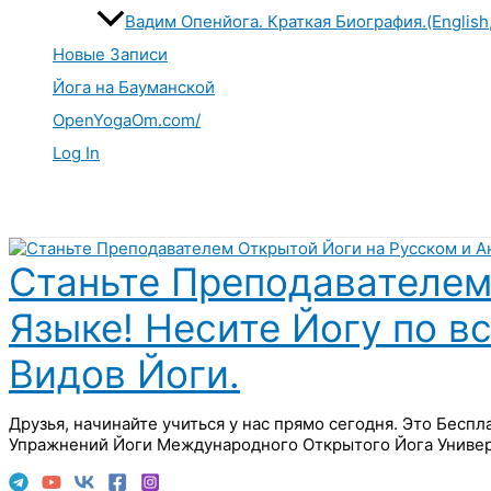
Вадим Опенйога. Краткая Биография.(English
Новые Записи
Йога на Бауманской
OpenYogaOm.com/
Log In
Поиск
Станьте Преподавателем
Языке! Несите Йогу по в
Видов Йоги.
Друзья, начинайте учиться у нас прямо сегодня. Это Бесп
Упражнений Йоги Международного Открытого Йога Универ