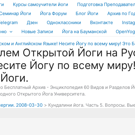
ги
Курсы самоучители йоги
Подготовка Преподавате
Семинар Йоги
Йога Форум
Блог Йоги
Архив по Го
Telegram
Дзен
Одноклассники
Вконтакте
Insta
еню
Новые Записи
Йога на Бауманской
OpenYog
лем Открытой Йоги на Ру
есите Йогу по всему миру
 Йоги.
Это Бесплатный Архив - Энциклопедия 60 Видов и Разделов 
дного Открытого Йога Университета.
нергии. 2008-03-30
Кундалини йога. Часть 5. Вопросы. Вы