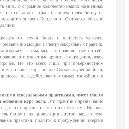
ать вниз. И огромное количество наших жизненных
естко связаны с этим стеканием точек бинду из
 находится энергия Кундалини. Считается, образно
ндалини.
ировать эти точки бинду и пытаетесь ухватить
т чрезвычайно мощный спектр сексуальных практик.
анимаемся сексом, мы, как правило, смутно себе
 правило, это известные приятные ощущения, некое
и прочее. Но это всего лишь при поверхностном
т внутри нашего организма? Согласно учению йоги,
 процессы по задействованию самых тончайших и
 с такими сексуальными практиками, имеет смысл
 основной курс йоги.
Эти практики чрезвычайно
и до сих пор много вам о них не скажут. Но, зная
пель бинду и их циркуляции внутри нашего тела,
альные практики, подойти к пробуждению энергии