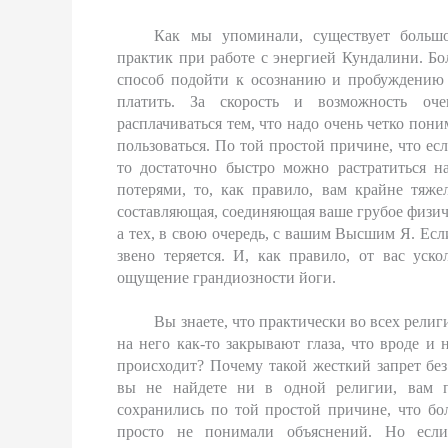
Как мы упоминали, существует большо
практик при работе с энергией Кундалини. Бол
способ подойти к осознанию и пробуждению э
платить. За скорость и возможность оче
расплачиваться тем, что надо очень четко понима
пользоваться. По той простой причине, что ес
то достаточно быстро можно растратиться на
потерями, то, как правило, вам крайне тяже
составляющая, соединяющая ваше грубое физич
а тех, в свою очередь, с вашим Высшим Я. Есл
звено теряется. И, как правило, от вас уск
ощущение грандиозности йоги.
Вы знаете, что практически во всех религ
на него как-то закрывают глаза, что вроде и 
происходит? Почему такой жесткий запрет бе
вы не найдете ни в одной религии, вам пр
сохранились по той простой причине, что б
просто не понимали объяснений. Но есл