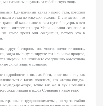
а, мы начинаем ощущать за собой некую мощь.
ываемый Центральный канал нашего тела, который
я нашего тела до макушки головы. И считается, что
нтральный канал нашего тела пустой внутри, в нем
я очень интересная игра Майи — ваши сознание и
о же самое время они соединены, потому что в
и.
о, с другой стороны, она многое помогает понять,
и, когда вы визуализируете тот или иной процесс,
кты энергии, вы начинаете совершенно объективно
нные силой вашего сознания.
ые подробности в школах йоги, описывающие, как
алкиваемся с таким понятием, как «точка бинду».
в Муладхара-чакре, точно так же и луч Сознания
место локализации и входа Сознания в наше тело.
ень странные и труднопонимаемые, но чрезвычайно
 точка бинду время от времени получает тончайшую