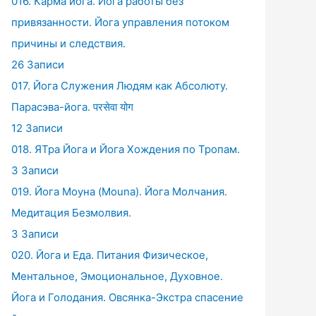
016. Карма йога. Йога работы без
привязанности. Йога управления потоком
причины и следствия.
26 Записи
017. Йога Служения Людям как Абсолюту.
Парасэва-йога. परसेवा योग
12 Записи
018. ЯТра Йога и Йога Хождения по Тропам.
3 Записи
019. Йога Моуна (Mouna). Йога Молчания.
Медитация Безмолвия.
3 Записи
020. Йога и Еда. Питания Физическое,
Ментальное, Эмоциональное, Духовное.
Йога и Голодания. Овсянка-Экстра спасение