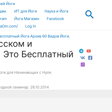
лей Йоги
Поис
дам.
ИТ для Йоги
Наука и Йога
gram
Йога Магазин
Facebook
aOm.com/
Log In
сском и
! Это Бесплатный
Йоги для Начинающих с Нуля.
ездной семинар. 26.10.2014