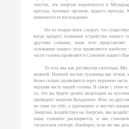
текстах, эта энергия локализуется в Муладха
крестца, половых органов, заднего прохода. 
начинается ее восхождение.
Но из теории йоги следует, что существу
когда процесс познания устройства нашего т
другими словами, наше тело представляет
основании нашего тела проявляется наиболее 
части головы проявляется Сознание нашего Вы
То есть мы как растянутая гантелька. Мы
нижней. Нижней частью туловища мы лучше, мо
более сильно проявляется через верхнюю часть 
верхняя часть нашей головы. В связи с этим е
то, что вы будете делать медитации на источн
пробудите энергию Кундалини. Или, по-другому
не сами по себе, а однозначно и жестко связа
Энергию, воздействуя на Энергию, мы воздейс
наше сознание расширяется, и мы станови
гигантском спектре. Наоборот, если же мы дела