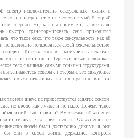
й спектр исключительно сексуальных техник и
ее того, иногда считается, что это самый быстрый
той энергии. Но, как вы понимаете, за все надо
нь быстро трансформировать себя приходится
ть, что такое секс, что такое сексуальность, как ей
ли неправильно пользоваться своей сексуальностью,
 потерях. То есть если вы занимаетесь сексом с
ло идти по пути йоги. Теряется некая невидимая
еское тело с вашими самыми тонкими структурами,
и вы занимаетесь сексом с потерями, это связующее
ользает смысл некоторых тонких практик, вот это
иях так или иначе не приветствуется занятие сексом,
надо, но вроде как лучше и не надо. Почему такое
з объяснений, как правило? Вменяемые объяснения
осто скажут, что грех, нельзя. Объяснения не
ольшинство людей были достаточно дикими, и они
и бы они в своей жизни держались контроля