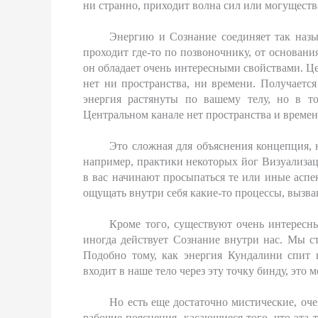
ни странно, приходит волна сил или могуществ
Энергию и Сознание соединяет так наз
проходит где-то по позвоночнику, от основани
он обладает очень интересными свойствами. Це
нет ни пространства, ни времени. Получаетс
энергия растянуты по вашему телу, но в т
Центральном канале нет пространства и времен
Это сложная для объяснения концепция, н
например, практики некоторых йог Визуализаци
в вас начинают просыпаться те или иные аспе
ощущать внутри себя какие-то процессы, вызва
Кроме того, существуют очень интересн
иногда действует Сознание внутри нас. Мы ст
Подобно тому, как энергия Кундалини спит 
входит в наше тело через эту точку бинду, это 
Но есть еще достаточно мистические, оч
рабочие пояснения, касающиеся того, что эта