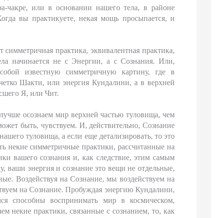
ра-чакре, или в основании нашего тела, в районе
Когда вы практикуете, некая мощь просыпается, и
ет симметричная практика, эквивалентная практика,
ела начинается не с Энергии, а с Сознания. Или,
 собой известную симметричную картину, где в
четко Шакти, или энергия Кундалини, а в верхней
сшего Я, или Чит.
 лучше осознаем мир верхней частью туловища, чем
жет быть, чувствуем. И, действительно, Сознание
нашего туловища, а если еще детализировать, то это
сть некие симметричные практики, рассчитанные на
ики вашего сознания и, как следствие, этим самым
, ваши энергия и сознание это вещи не отдельные,
нные. Воздействуя на Сознание, мы воздействуем на
твуем на Сознание. Пробуждая энергию Кундалини,
мся способны воспринимать мир в космическом,
ем некие практики, связанные с сознанием, то, как