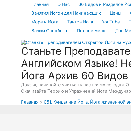
Перейти
Главная
О Нас
60 Видов и Разделов Йо
к
Занятия Йогой для Начинающих
Цены
содержимому
Море и Йога
Тантра Йога
YouTube
Вадим Опенйога.
Полное меню
Доп М
Станьте Преподавате
Английском Языке! Н
Йога Архив 60 Видов
Друзья, начинайте учиться у нас прямо сегодня. 
Скачивайте Теорию и Упражнений Йоги Междунаро
Главная
051. Кундалини Йога. Йога жизненной э