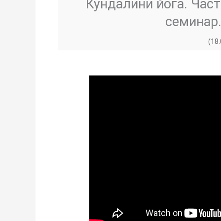
Кундалини йога. Час
семинар.
(18