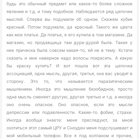
будь это обычный предмет или какое-то более сложное
явление и т.д. и тому подобное. Наблюдается ряд цепочек
мыслей. Сперва вы подумали об одном. Скажем кубик
красный. Потом подумали, да красный. Такого же цвета
как мое платье. Да платье, я его купила в том магазине. Да
магазин, но продавщица там дура-дурой была. Такая у
нее прическа была совсем какая-то, ей не в тему. Кстати
сказать и мне наверное надо волосы покрасить. А какую
бы краску купить? И вот пошла вот эта цепочка
ассоциаций, одна мысль, другая, третья, она вас уводит в
сторону. Это то, что называется паразитическим
мышлением. Иногда это мышление безобидное, просто
одна мысль сменяет другую, другая третью и т.д. а иногда
оно очень опасное. Оно опасное, если это мысли
депрессии или подавленности. Какие-то фобии, страхи.
Иногда вообще знаете: меня преследуют, за мной
охотиться этот самый ЦРУ и Сноуден меня подслушивает и
мой мобильный телефон. Все я под колпаком и прочее,