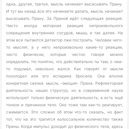
одна, другая, третья, мысль начинает высасывать Прану.
И тут вы назад все это начинаете делать, мысль начинает
высасывать Прану. За Праной идёт следующая реакция.
Чисто иногда моторная реакция непроизвольного
сокращения внутренних сосудов, мышц и так далее. На
этом все пытаются детектор лжи построить. Человек чего-
то мыслит, а у него непроизвольно какие-то реакции,
чисто физически, которые честно говоря можно
определить. Но понятно, что действительно ты там, о чем-
то подумал, невольно жался. Как говорят от мысли
похолодел или его испарина бросила. Она вполне
конкретная связка: мысль –эмоция- Прана. Рефлекторная
деятельность наших структур, но в современной науке
используют только физическую деятельность, а есть ещё
тонкое и причинное тело. Оно тоже там как-то реагирует,
сжимается. Это сложно об этом что-то сказать, но факт
тот, что на это тратится колоссальное количество также
Праны. Когда импульс доходит до физического тела, здесь