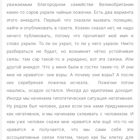
уважаемым благородном семействе Великобритании
каких-то сэров украли чайные ложечки. Есть два варианта
этого анекдота. Первый: что сказали вызвать полицию,
найти и опубликовать в газете. Хозяин сказал нет, не надо
ничего публиковать, потому что прочитают моё имя и
слово украли. То ли он украл, то ли у него украли. Никто
разбираться не будет, но возникнет чётко устойчивая
связь: там сэр такой-то и украдено, вот эта связка. Или
другой анекдот. Что у меня были в гостях такие-то. И они
мне не нравится- они воры. А почему они воры? А после
них серебряная ложечка исчезла. Ложечки потом
нашлись, осадок остался. Иногда до идиотизма доходит.
Иногда мы начинаем гипотетическая ситуация негативная.
Ну рядом был человек, даже если она нами придуманная
как негативное, и мы начинаем склеивать с человеком. И
нам уже человек скажи мне нравится или ещё что-то не
нравится и получается, что мы сами себя эти
ассоциативные связи плетем, такую как бы клетку для