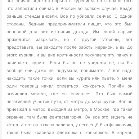
вот сейчас ведётся борьба с курением, но в плане того
что запретили сейчас в России во всяком случае. Везде
раньше стенды висели. Все по убирали сейчас. С одной
стороны, бедные предприниматели пищат, что это был
основной для них источник дохода. Им своей ларьки
приходится закрывать, но с другой стороны, вот
представьте, вы заходите после работы нервной, а вы до
этого курили, и вы вне критичности покупаете эту пачку и
начинаете курить. Если бы вы не увидели её, вы бы
вообще они даже не подумали, понимаете. И вот надо
находить такие точки, если вы курите или пьете. У меня
один товарищ начал спиваться, конкретно. Причём он
вычислил момент, где он спивался. Это был самый
негативный участок пути, от метро до маршрутки. Вот он
приезжал в метро, выходил из метро, в Москве, где такая
окраина, там была фантасмагория. Он все это видеть не
хотел. И вот он в глаза заливал, у него ещё был флакончик,
такая была красивая фляжечка с коньячком. В карман