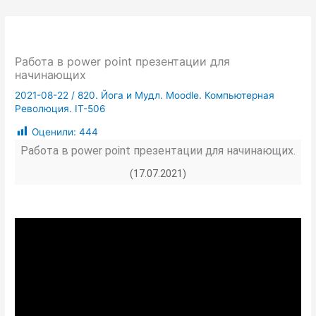
Работа в power point презентации для
начинающих
2021-08-22
/
820. Йога и Мудл. Moodle. Компьютерная
Революция. IT-506
Оценили:
444
Работа в power point презентации для начинающих.
(17.07.2021)