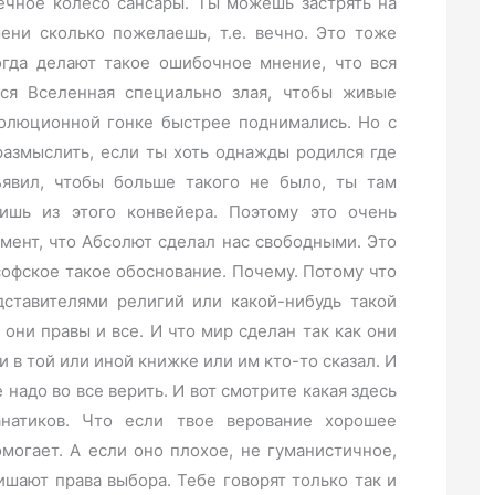
вечное колесо сансары. Ты можешь застрять на
ени сколько пожелаешь, т.е. вечно. Это тоже
огда делают такое ошибочное мнение, что вся
вся Вселенная специально злая, чтобы живые
волюционной гонке быстрее поднимались. Но с
оразмыслить, если ты хоть однажды родился где
ъявил, чтобы больше такого не было, ты там
ишь из этого конвейера. Поэтому это очень
ент, что Абсолют сделал нас свободными. Это
офское такое обоснование. Почему. Потому что
дставителями религий или какой-нибудь такой
 они правы и все. И что мир сделан так как они
и в той или иной книжке или им кто-то сказал. И
надо во все верить. И вот смотрите какая здесь
анатиков. Что если твое верование хорошее
могает. А если оно плохое, не гуманистичное,
ишают права выбора. Тебе говорят только так и