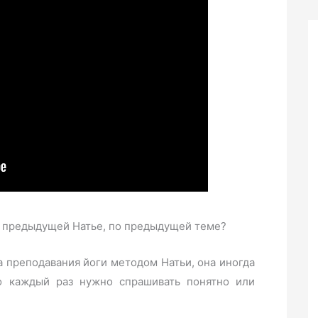
о предыдущей Натье, по предыдущей теме?
а преподавания йоги методом Натьи, она иногда
но каждый раз нужно спрашивать понятно или