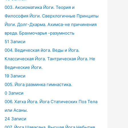
003. Аксиоматика Йоги. Теория и
Философия Йоги. Сверхлогичные Принципы
Йоги. Долг-Дхарма. Ахимса-не причинения
вреда. Брахмочарья -разумность
51 Записи
004. Ведическая йога. Веды и Йога.
Классическая Йога. Тантрическая Йога. Не
Ведические Йоги.
19 Записи
005. Йога разминка гимнастика.
0 Записи
006. Хатха Йога. Йога Статических Поз Тела
или Асаны.
24 Записи
007. Йога Шавасана. Высшая Йога Небытия.