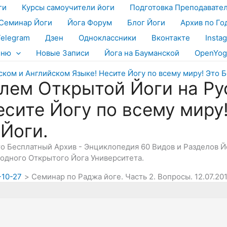
ги
Курсы самоучители йоги
Подготовка Преподавате
Семинар Йоги
Йога Форум
Блог Йоги
Архив по Го
Telegram
Дзен
Одноклассники
Вконтакте
Insta
еню
Новые Записи
Йога на Бауманской
OpenYog
лем Открытой Йоги на Ру
есите Йогу по всему миру
 Йоги.
Это Бесплатный Архив - Энциклопедия 60 Видов и Разделов 
дного Открытого Йога Университета.
-10-27
Семинар по Раджа йоге. Часть 2. Вопросы. 12.07.20