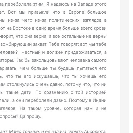
ла переболела этим. Я надеюсь на Западе этого
ает. Вот мы привыкли что в Европе большое
ны из-за чего из-за политических взглядов в
вот на Востоке в одно время больше всего крови
оворит, что она верна, а все остальные не верны
 зомбирующий захват. Тебе говорят: вот мы тебе
человек? Честный и должен придерживаться, а
окаторы. Как бы закольцовывают человека самого
варивать, чем больше ты будешь пытаться его
ь, что ты его искушаешь, что ты хочешь его
тим столкнулись очень давно, потому что, что ни
ны такие дети. По сравнению с той историей
лели, а они переболели давно. Поэтому в Индии
зглядов. На таком уровне, которая нам и не
вопросы? Да прошу.
лает Майю тоньше, и её задача скрыть Абсолюта.