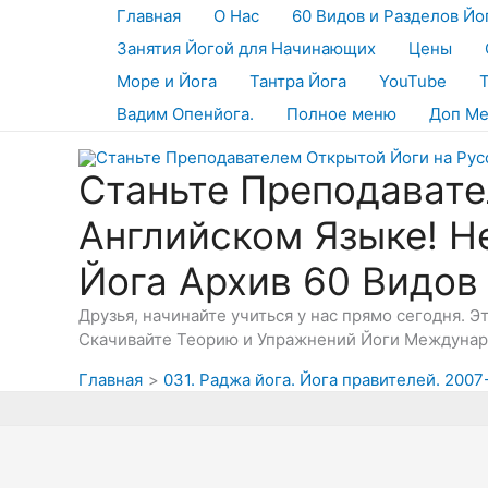
Перейти
Главная
О Нас
60 Видов и Разделов Йо
к
Занятия Йогой для Начинающих
Цены
содержимому
Море и Йога
Тантра Йога
YouTube
Вадим Опенйога.
Полное меню
Доп М
Станьте Преподавате
Английском Языке! Н
Йога Архив 60 Видов
Друзья, начинайте учиться у нас прямо сегодня. 
Скачивайте Теорию и Упражнений Йоги Междунаро
Главная
031. Раджа йога. Йога правителей. 2007