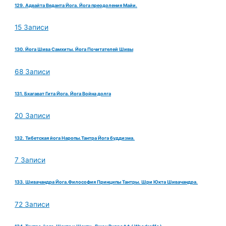
129. Адвайта Веданта Йога. Йога преодоления Майи.
15 Записи
130. Йога Шива Самхиты. Йога Почитателей Шивы
68 Записи
131. Бхагават Гита Йога. Йога Война долга
20 Записи
132. Тибетская йога Наропы.Тантра Йога буддизма.
7 Записи
133. Шивачандра Йога.Философия Принципы Тантры. Шри Юкта Шивачандра.
72 Записи