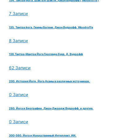
134. Тантра-йога. Шакта и Шакти. Джон Вудрофф ( Woodroffe )
7 Записи
135. Тантра йога. Гимны Богине. Джон Вудрофф. Woodroffe
8 Записи
136.Тантра-Мантра Йога Гирлянда букв. Д. Вудрофф
62 Записи
200. История Йоги. Йога Асаны в различных источниках.
0 Записи
280. Йога и Биографии. Джон Джордж Вудрофф. и другие.
0 Записи
300-560. Йога и Искусственный Интеллект. ИИ.