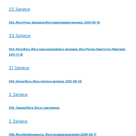
23 Записи
033. Йога Рода. Шраддха Йога памятования предков. 2010-05-16
33 Записи
033. Рита Йога. Йога танца вселенной и человека. Йога Ритма Уместости Действий.
2011-11-18
21 Записи
034. Натья Йога. Йога театра и актеров. 2012-06-29
3 Записи
035. Парная Йога. Йога с партнером.
2 Записи
040. Йога Влюбленности. Йога подарка вселенной.2009-09-11