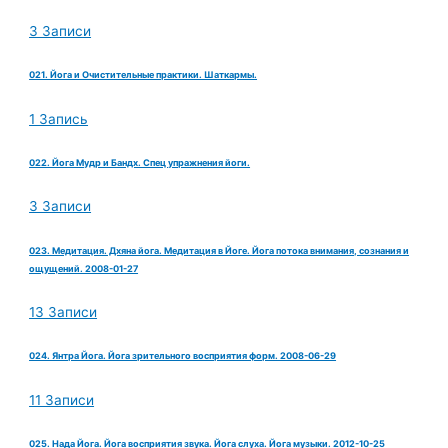
3 Записи
021. Йога и Очистительные практики. Шаткармы.
1 Запись
022. Йога Мудр и Бандх. Спец упражнения йоги.
3 Записи
023. Медитация. Дхяна йога. Медитация в Йоге. Йога потока внимания, сознания и
ощущений. 2008-01-27
13 Записи
024. Янтра Йога. Йога зрительного восприятия форм. 2008-06-29
11 Записи
025. Нада Йога. Йога восприятия звука. Йога слуха. Йога музыки. 2012-10-25