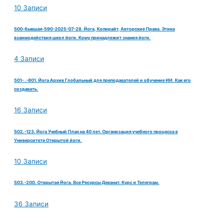
10 Записи
500-бывшая-590-2025-07-28. Йога, Копирайт, Авторские Права. Этика
взаимодействия школ йоги. Кому принадлежит знания йоги.
4 Записи
501- .-801. Йога Архив Глобальный для преподавателей и обучение ИИ. Как его
создавать.
16 Записи
502.-123. Йога Учебный План на 40 лет. Организация учебного процесса в
Университете Открытой йоги.
10 Записи
503.-200. Открытая Йога. Все Ресурсы Деканат. Курс и Телеграм.
36 Записи