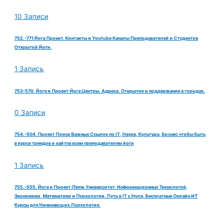
10 Записи
752.-771 Йога Проект. Контакты и Youtube Каналы Преподавателей и Студентов
Открытой Йоги.
1 Запись
753-570. Йога и Проект Йога Центры. Адреса. Открытие и поддержание в городах.
0 Записи
754.-504. Проект Поиск Важных Ссылок по IT, Наука, Культура, Бизнес чтобы быть
в курсе трендов и хайтпа всем преподавателям йоги
1 Запись
755.-555. Йога и Проект iTemp Университет. Информационных Технологий,
Экономики, Математики и Психологии. Путь в IT с Нуля. Бесплатные Онлайн ИТ
Курсы для Начинающих.Психология.