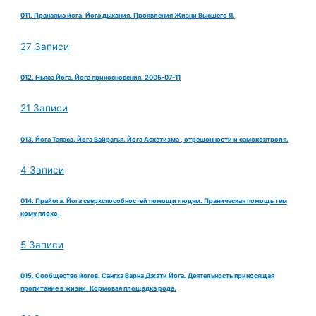
011. Пранаяма йога. Йога дыхания. Проявления Жизни Высшего Я.
27 Записи
012. Ньяса Йога. Йога прикосновения. 2005-07-11
21 Записи
013. Йога Тапаса. Йога Вайрагья. Йога Аскетизма , отрешонности и самоконтроля.
4 Записи
014. Прайога. Йога сверхспособностей помощи людям. Праническая помощь тем
кому плохо.
5 Записи
015. Сообщество йогов. Сангха Варна Джати Йога. Деятельность приносящая
пропитание в жизни. Кормовая площадка рода.