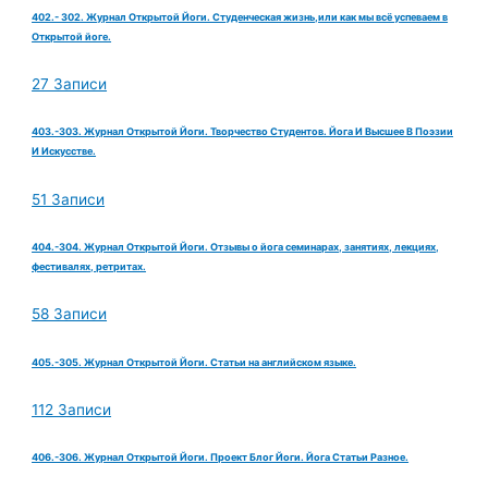
402.- 302. Журнал Открытой Йоги. Студенческая жизнь,или как мы всё успеваем в
Открытой йоге.
27 Записи
403.-303. Журнал Открытой Йоги. Творчество Студентов. Йога И Высшее В Поэзии
И Искусстве.
51 Записи
404.-304. Журнал Открытой Йоги. Отзывы о йога семинарах, занятиях, лекциях,
фестивалях, ретритах.
58 Записи
405.-305. Журнал Открытой Йоги. Статьи на английском языке.
112 Записи
406.-306. Журнал Открытой Йоги. Проект Блог Йоги. Йога Статьи Разное.