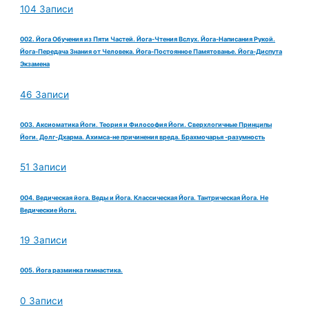
104 Записи
002. Йога Обучения из Пяти Частей. Йога-Чтения Вслух. Йога-Написания Рукой.
Йога-Передача Знания от Человека. Йога-Постоянное Памятованье. Йога-Диспута
Экзамена
46 Записи
003. Аксиоматика Йоги. Теория и Философия Йоги. Сверхлогичные Принципы
Йоги. Долг-Дхарма. Ахимса-не причинения вреда. Брахмочарья -разумность
51 Записи
004. Ведическая йога. Веды и Йога. Классическая Йога. Тантрическая Йога. Не
Ведические Йоги.
19 Записи
005. Йога разминка гимнастика.
0 Записи