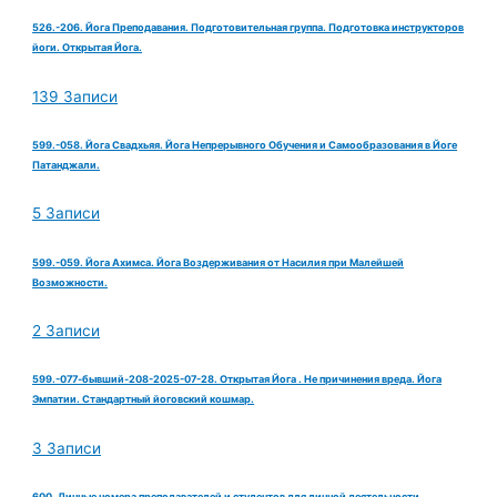
526.-206. Йога Преподавания. Подготовительная группа. Подготовка инструкторов
йоги. Открытая Йога.
139 Записи
599.-058. Йога Свадхьяя. Йога Непрерывного Обучения и Самообразования в Йоге
Патанджали.
5 Записи
599.-059. Йога Ахимса. Йога Воздерживания от Насилия при Малейшей
Возможности.
2 Записи
599.-077-бывший-208-2025-07-28. Открытая Йога . Не причинения вреда. Йога
Эмпатии. Стандартный йоговский кошмар.
3 Записи
600. Личные номера преподавателей и студентов для личной деятельности.