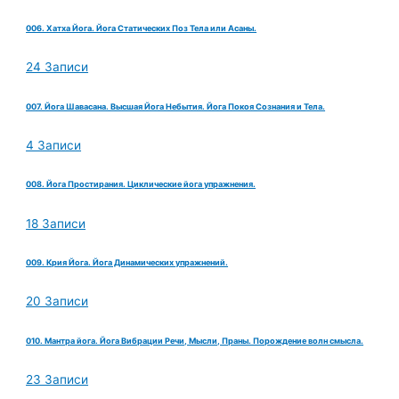
006. Хатха Йога. Йога Статических Поз Тела или Асаны.
24 Записи
007. Йога Шавасана. Высшая Йога Небытия. Йога Покоя Сознания и Тела.
4 Записи
008. Йога Простирания. Циклические йога упражнения.
18 Записи
009. Крия Йога. Йога Динамических упражнений.
20 Записи
010. Мантра йога. Йога Вибрации Речи, Мысли, Праны. Порождение волн смысла.
23 Записи