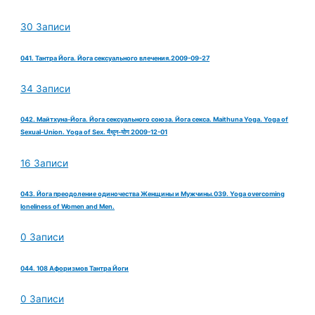
30 Записи
041. Тантра Йога. Йога сексуального влечения.2009-09-27
34 Записи
042. Майтхуна-Йога. Йога сексуального союза. Йога секса. Maithuna Yoga. Yoga of
Sexual-Union. Yoga of Sex. मैथुन-योग 2009-12-01
16 Записи
043. Йога преодоление одиночества Женщины и Мужчины.039. Yoga overcoming
loneliness of Women and Men.
0 Записи
044. 108 Афоризмов Тантра Йоги
0 Записи