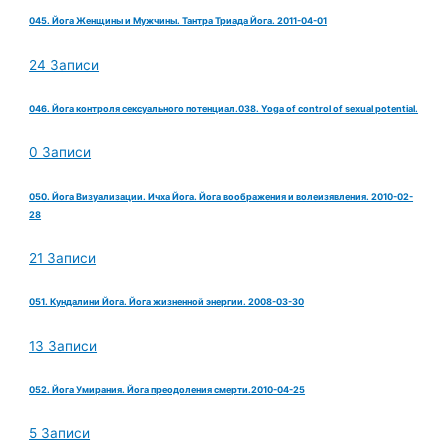
045. Йога Женщины и Мужчины. Тантра Триада Йога. 2011-04-01
24 Записи
046. Йога контроля сексуального потенциал.038. Yoga of control of sexual potential.
0 Записи
050. Йога Визуализации. Ичха Йога. Йога воображения и волеизявления. 2010-02-
28
21 Записи
051. Кундалини Йога. Йога жизненной энергии. 2008-03-30
13 Записи
052. Йога Умирания. Йога преодоления смерти.2010-04-25
5 Записи