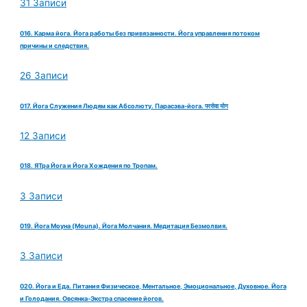
31 Записи
016. Карма йога. Йога работы без привязанности. Йога управления потоком
причины и следствия.
26 Записи
017. Йога Служения Людям как Абсолюту. Парасэва-йога. परसेवा योग
12 Записи
018. ЯТра Йога и Йога Хождения по Тропам.
3 Записи
019. Йога Моуна (Mouna). Йога Молчания. Медитация Безмолвия.
3 Записи
020. Йога и Еда. Питания Физическое, Ментальное, Эмоциональное, Духовное. Йога
и Голодания. Овсянка-Экстра спасение йогов.