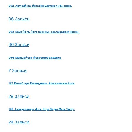
062. Артха Йога. Йога Процветания и Бизнеса.
96 Записи
063. Кама Йога. Йога законных наслаждений жизни.
46 Записи
064. Мокша Йога. Йога освобождения.
7 Записи
127. Йога Сутра Патанджали. Классическая йога.
29 Записи
128. Анандалахари Йога. Шри Видья Мать Тантр.
24 Записи