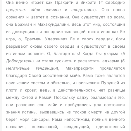
Она вечно играет как Пракрити и Викрити (
4 Свободно
предстает «Как причина и следствие»
). Она полна
сознания и цветет в сознании. Она существует во всем,
она Брахман и Махакундалини. Весь этот мир, состоящий
из движущихся и неподвижных вещей, ничто иное как Ее
игра, о, Брахман. Удерживая Ее в своих сердцах, йоги
разрывают оковы своего сердца и существуют в своем
истинном аспекте. О, Благодетель! Когда бы дхарма (
5
Добродетель
) ни стала тускнеть и расцветать адхарма (
6
Негативные тенденции
), Махапракрити проявляется
благодаря Своей собственной майе. Рама тоже является
наивысшим светом и обителью, и наивысшим Пурушей из
плоти и крови; ведь, в действительности, нет разницы
между Ситой и Рамой. Поскольку садху реализовали это,
они развеяли сон майи и пробудились для состояния
знания истины, вырвавшись из тисков смерти на другой
берег моря сансары. Рама непостижим, полный вечного
сознания, всезнающий, вездесущий, единственный