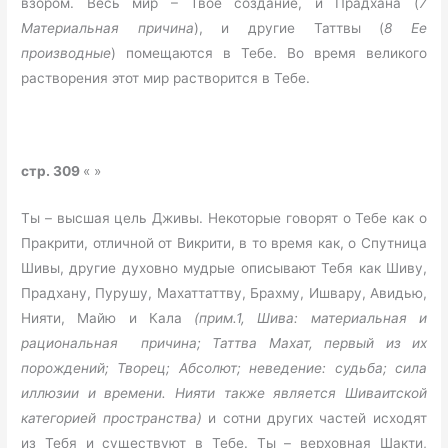
взором. Весь мир – Твое создание, и Прадхана (
7
Материальная причина
), и другие Таттвы (
8 Ее
производные
) помещаются в Тебе. Во время великого
растворения этот мир растворится в Тебе.
стр. 309
« »
Ты – высшая цель Дживы. Некоторые говорят о Тебе как о
Пракрити, отличной от Викрити, в то время как, о Спутница
Шивы, другие духовно мудрые описывают Тебя как Шиву,
Прадхану, Пурушу, Махаттаттву, Брахму, Ишвару, Авидью,
Нияти, Майю и Кала
(прим.1, Шива: материальная и
рациональная причина; Таттва
Махат, первый из их
порождений; Творец; Абсолют; неведение: судьба; сила
иллюзии и времени. Нияти также является Шиваитской
категорией пространства)
и сотни других частей исходят
из Тебя и существуют в Тебе. Ты – верховная Шакти,