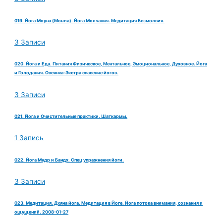
019. Йога Моуна (Mouna). Йога Молчания. Медитация Безмолвия.
3 Записи
020. Йога и Еда. Питания Физическое, Ментальное, Эмоциональное, Духовное. Йога
и Голодания. Овсянка-Экстра спасение йогов.
3 Записи
021. Йога и Очистительные практики. Шаткармы.
1 Запись
022. Йога Мудр и Бандх. Спец упражнения йоги.
3 Записи
023. Медитация. Дхяна йога. Медитация в Йоге. Йога потока внимания, сознания и
ощущений. 2008-01-27