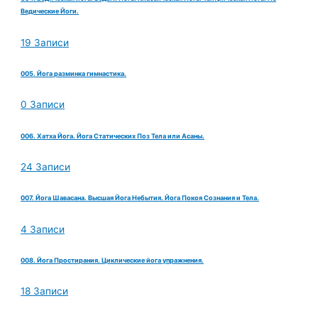
Ведические Йоги.
19 Записи
005. Йога разминка гимнастика.
0 Записи
006. Хатха Йога. Йога Статических Поз Тела или Асаны.
24 Записи
007. Йога Шавасана. Высшая Йога Небытия. Йога Покоя Сознания и Тела.
4 Записи
008. Йога Простирания. Циклические йога упражнения.
18 Записи