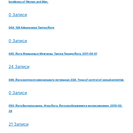
loneliness of Women and Men.
0 Записи
044. 108 Афоризмов Тантра Йоги
0 Записи
045. Йога Женщины и Мужчины. Тантра Триада Йога. 2011-04-01
24 Записи
046. Йога контроля сексуального потенциал.038. Yoga of control of sexual potential.
0 Записи
050. Йога Визуализации. Ичха Йога. Йога воображения и волеизявления. 2010-02-
28
21 Записи