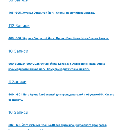
58 Записи
405.-305. Журнал Открытой Йоги. Статьи на английском языке.
112 Записи
406.-306. Журнал Открытой Йоги. Проект Блог Йоги. Йога Статьи Разное.
10 Записи
500-бывшая-590-2025-07-28. Йога, Копирайт, Авторские Права. Этика
взаимодействия школ йоги. Кому принадлежит знания йоги.
4 Записи
501- .-801. Йога Архив Глобальный для преподавателей и обучение ИИ. Как его
создавать.
16 Записи
502.-123. Йога Учебный План на 40 лет. Организация учебного процесса в