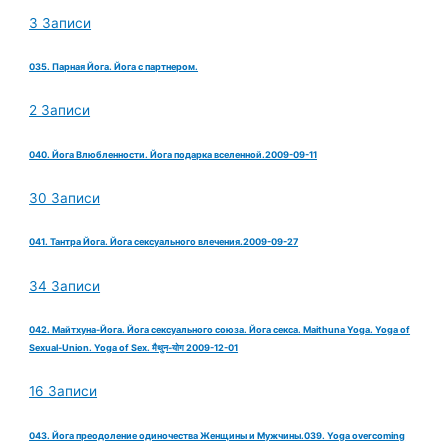
3 Записи
035. Парная Йога. Йога с партнером.
2 Записи
040. Йога Влюбленности. Йога подарка вселенной.2009-09-11
30 Записи
041. Тантра Йога. Йога сексуального влечения.2009-09-27
34 Записи
042. Майтхуна-Йога. Йога сексуального союза. Йога секса. Maithuna Yoga. Yoga of
Sexual-Union. Yoga of Sex. मैथुन-योग 2009-12-01
16 Записи
043. Йога преодоление одиночества Женщины и Мужчины.039. Yoga overcoming