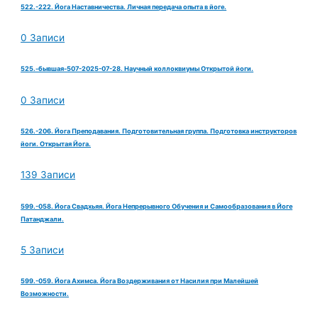
522.-222. Йога Наставничества. Личная передача опыта в йоге.
0 Записи
525.-бывшая-507-2025-07-28. Научный коллоквиумы Открытой йоги.
0 Записи
526.-206. Йога Преподавания. Подготовительная группа. Подготовка инструкторов
йоги. Открытая Йога.
139 Записи
599.-058. Йога Свадхьяя. Йога Непрерывного Обучения и Самообразования в Йоге
Патанджали.
5 Записи
599.-059. Йога Ахимса. Йога Воздерживания от Насилия при Малейшей
Возможности.