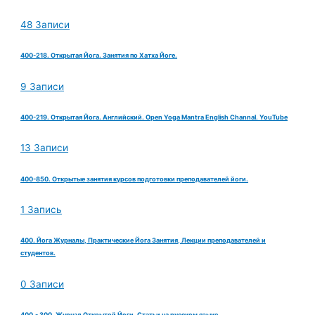
48 Записи
400-218. Открытая Йога. Занятия по Хатха Йоге.
9 Записи
400-219. Открытая Йога. Английский. Open Yoga Mantra English Channal. YouTube
13 Записи
400-850. Открытые занятия курсов подготовки преподавателей йоги.
1 Запись
400. Йога Журналы, Практические Йога Занятия, Лекции преподавателей и
студентов.
0 Записи
400.- 300. Журнал Открытой Йоги. Статьи на русском языке.