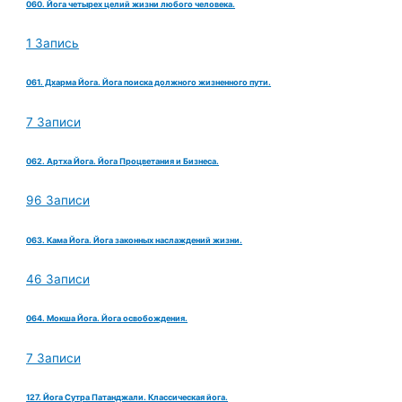
060. Йога четырех целий жизни любого человека.
1 Запись
061. Дхарма Йога. Йога поиска должного жизненного пути.
7 Записи
062. Артха Йога. Йога Процветания и Бизнеса.
96 Записи
063. Кама Йога. Йога законных наслаждений жизни.
46 Записи
064. Мокша Йога. Йога освобождения.
7 Записи
127. Йога Сутра Патанджали. Классическая йога.