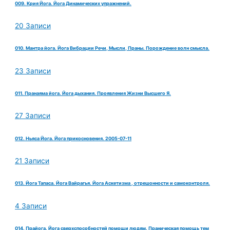
009. Крия Йога. Йога Динамических упражнений.
20 Записи
010. Мантра йога. Йога Вибрации Речи, Мысли, Праны. Порождение волн смысла.
23 Записи
011. Пранаяма йога. Йога дыхания. Проявления Жизни Высшего Я.
27 Записи
012. Ньяса Йога. Йога прикосновения. 2005-07-11
21 Записи
013. Йога Тапаса. Йога Вайрагья. Йога Аскетизма , отрешонности и самоконтроля.
4 Записи
014. Прайога. Йога сверхспособностей помощи людям. Праническая помощь тем