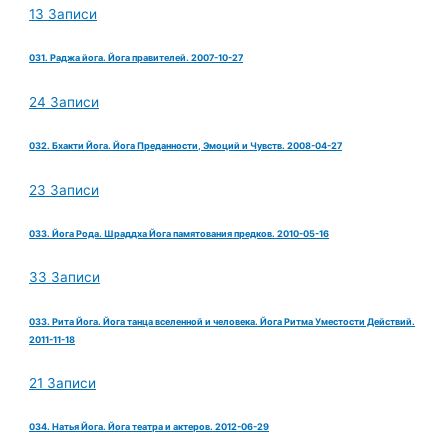
13 Записи
031. Раджа йога. Йога правителей. 2007-10-27
24 Записи
032. Бхакти Йога. Йога Преданности, Эмоций и Чувств. 2008-04-27
23 Записи
033. Йога Рода. Шраддха Йога памятования предков. 2010-05-16
33 Записи
033. Рита Йога. Йога танца вселенной и человека. Йога Ритма Уместости Действий.
2011-11-18
21 Записи
034. Натья Йога. Йога театра и актеров. 2012-06-29