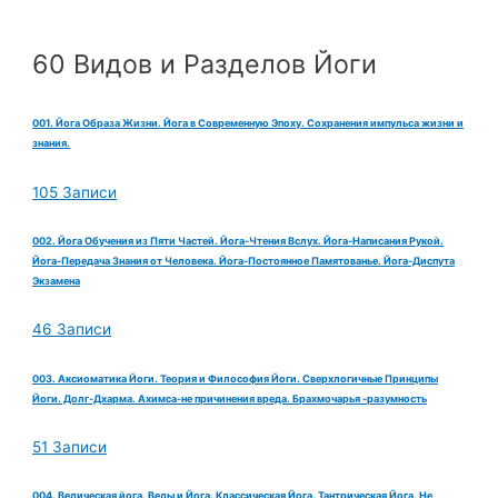
60 Видов и Разделов Йоги
001. Йога Образа Жизни. Йога в Современную Эпоху. Сохранения импульса жизни и
знания.
105 Записи
002. Йога Обучения из Пяти Частей. Йога-Чтения Вслух. Йога-Написания Рукой.
Йога-Передача Знания от Человека. Йога-Постоянное Памятованье. Йога-Диспута
Экзамена
46 Записи
003. Аксиоматика Йоги. Теория и Философия Йоги. Сверхлогичные Принципы
Йоги. Долг-Дхарма. Ахимса-не причинения вреда. Брахмочарья -разумность
51 Записи
004. Ведическая йога. Веды и Йога. Классическая Йога. Тантрическая Йога. Не