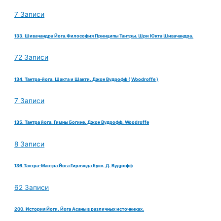
7 Записи
133. Шивачандра Йога.Философия Принципы Тантры. Шри Юкта Шивачандра.
72 Записи
134. Тантра-йога. Шакта и Шакти. Джон Вудрофф ( Woodroffe )
7 Записи
135. Тантра йога. Гимны Богине. Джон Вудрофф. Woodroffe
8 Записи
136.Тантра-Мантра Йога Гирлянда букв. Д. Вудрофф
62 Записи
200. История Йоги. Йога Асаны в различных источниках.