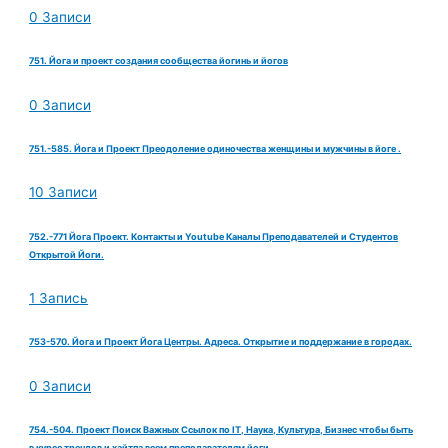
0 Записи
751. Йога и проект создания сообщества йогинь и йогов
0 Записи
751.-585. Йога и Проект Преодоление одиночества женщины и мужчины в йоге .
10 Записи
752.-771 Йога Проект. Контакты и Youtube Каналы Преподавателей и Студентов
Открытой Йоги.
1 Запись
753-570. Йога и Проект Йога Центры. Адреса. Открытие и поддержание в городах.
0 Записи
754.-504. Проект Поиск Важных Ссылок по IT, Наука, Культура, Бизнес чтобы быть
в курсе трендов и хайтпа всем преподавателям йоги