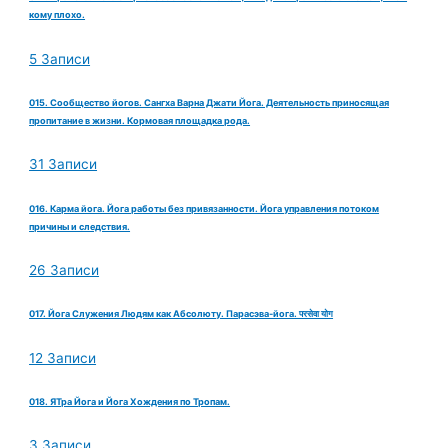
кому плохо.
5 Записи
015. Сообщество йогов. Сангха Варна Джати Йога. Деятельность приносящая
пропитание в жизни. Кормовая площадка рода.
31 Записи
016. Карма йога. Йога работы без привязанности. Йога управления потоком
причины и следствия.
26 Записи
017. Йога Служения Людям как Абсолюту. Парасэва-йога. परसेवा योग
12 Записи
018. ЯТра Йога и Йога Хождения по Тропам.
3 Записи