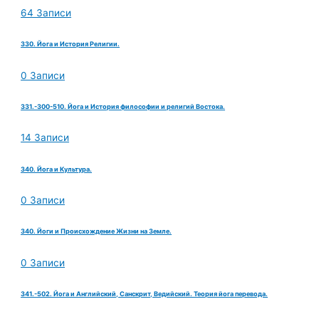
64 Записи
330. Йога и История Религии.
0 Записи
331.-300-510. Йога и История философии и религий Востока.
14 Записи
340. Йога и Культура.
0 Записи
340. Йоги и Происхождение Жизни на Земле.
0 Записи
341.-502. Йога и Английский, Санскрит, Ведийский. Теория йога перевода.