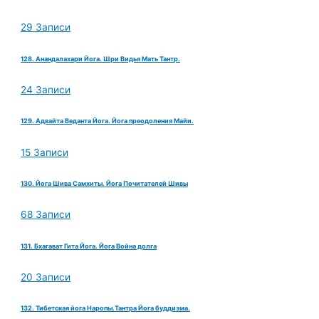
29 Записи
128. Анандалахари Йога. Шри Видья Мать Тантр.
24 Записи
129. Адвайта Веданта Йога. Йога преодоления Майи.
15 Записи
130. Йога Шива Самхиты. Йога Почитателей Шивы
68 Записи
131. Бхагават Гита Йога. Йога Война долга
20 Записи
132. Тибетская йога Наропы.Тантра Йога буддизма.