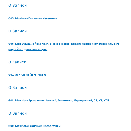
0 Записи
605. Моя Йога Похвала и Извенения.
0 Записи
606. Мои Будущие Йога Книги и Творочество. Как я пришел в йогу. История моего
рода. Йога для начинающих.
8 Записи
607. Моя Карма Йога Работа
0 Записи
608. Мои Йога Трансляции Занятий, Экзаменов, Меропреятий, СЗ, КЗ, УПЗ.
0 Записи
609. Моя Йога Реклама и Презентации.