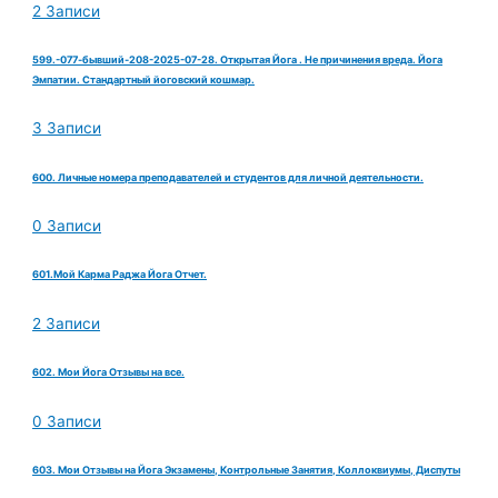
2 Записи
599.-077-бывший-208-2025-07-28. Открытая Йога . Не причинения вреда. Йога
Эмпатии. Стандартный йоговский кошмар.
3 Записи
600. Личные номера преподавателей и студентов для личной деятельности.
0 Записи
601.Мой Карма Раджа Йога Отчет.
2 Записи
602. Мои Йога Отзывы на все.
0 Записи
603. Мои Отзывы на Йога Экзамены, Контрольные Занятия, Коллоквиумы, Диспуты