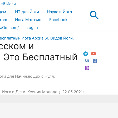
лей Йоги
Поис
дам.
ИТ для Йоги
Наука и Йога
gram
Йога Магазин
Facebook
aOm.com/
Log In
сском и
! Это Бесплатный
Йоги для Начинающих с Нуля.
Йога и Дети. Ксения Молодец. 22.05.2021г