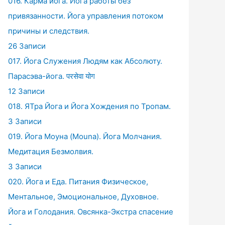
016. Карма йога. Йога работы без
привязанности. Йога управления потоком
причины и следствия.
26 Записи
017. Йога Служения Людям как Абсолюту.
Парасэва-йога. परसेवा योग
12 Записи
018. ЯТра Йога и Йога Хождения по Тропам.
3 Записи
019. Йога Моуна (Mouna). Йога Молчания.
Медитация Безмолвия.
3 Записи
020. Йога и Еда. Питания Физическое,
Ментальное, Эмоциональное, Духовное.
Йога и Голодания. Овсянка-Экстра спасение