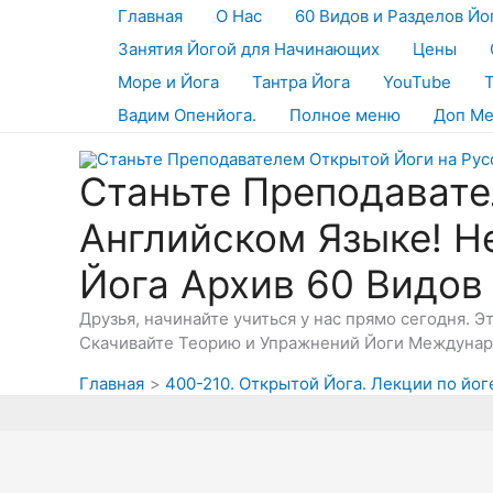
Перейти
Главная
О Нас
60 Видов и Разделов Йо
к
Занятия Йогой для Начинающих
Цены
содержимому
Море и Йога
Тантра Йога
YouTube
Вадим Опенйога.
Полное меню
Доп М
Станьте Преподавате
Английском Языке! Н
Йога Архив 60 Видов
Друзья, начинайте учиться у нас прямо сегодня. 
Скачивайте Теорию и Упражнений Йоги Междунаро
Главная
400-210. Открытой Йога. Лекции по йоге