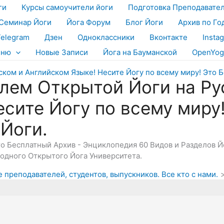
ги
Курсы самоучители йоги
Подготовка Преподавате
Семинар Йоги
Йога Форум
Блог Йоги
Архив по Го
Telegram
Дзен
Одноклассники
Вконтакте
Insta
еню
Новые Записи
Йога на Бауманской
OpenYog
лем Открытой Йоги на Ру
есите Йогу по всему миру
 Йоги.
Это Бесплатный Архив - Энциклопедия 60 Видов и Разделов 
дного Открытого Йога Университета.
 преподавателей, студентов, выпускников. Все кто с нами.