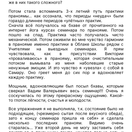
же в них такого сложного?
Потом стала вспоминать 3-х летний путь практики
праноямы… как осознала, что периоды «неудач» были
гораздо длиннее периодов «улётных» практик.
Сначла всё получалось на бхаве от прочитанного на
интернет йога курсах семинара по пранояме. Потом
пошло на спад. Практика часто получалась чисто
механической. Потом оживили во мне чувство гармонии
в пранояме именно практики в Облаке Школы рядом с
Учителями на выездных семинарах. Я прям
чувствовала, как в присутствии Виктории
«проваливаюсь» в пранояму, которая очистительным
потоком вымывала из меня наболевшие старые
ненужные эмоции. И это чувство я «увезла» с собой в
Самару. Оно греет меня до сих пор и вдохновляет
каждую практику.
Мощным, вдохновляющим был посыл бхавы, которым
сверкал Вадим Валерьевич весь семинар!!! Очень я
соскучилась по этому прекрасному ощущению. Какой-
то глоток лёгкости, счастья и молодости.
Все упражнения я не выполняла, т.к. состояние было не
подходящее, (чрезмерно сытая после вкусного обеда),
зато к концу семинара пришла «в себя» и сделала
несколько последних праноям. Видимо очень
старалась… Уже второй день не могу заставить себя