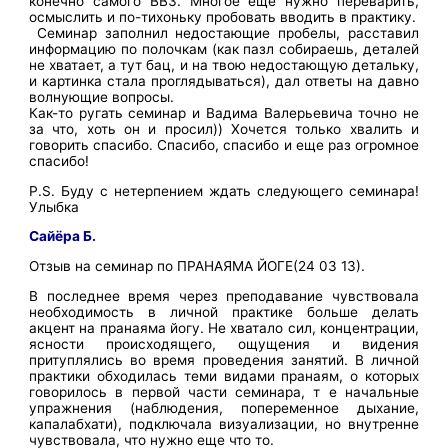
конечно самого ВВЗ. Многое еще нужно переварить,
осмыслить и по-тихоньку пробовать вводить в практику.
Семинар заполнил недостающие пробелы, расставил
информацию по полочкам (как пазл собираешь, деталей
не хватает, а тут бац, и на твою недостающую детальку,
и картинка стала проглядываться), дал ответы на давно
волнующие вопросы.
Как-то ругать семинар и Вадима Валерьевича точно не
за что, хоть он и просил)) Хочется только хвалить и
говорить спасибо. Спасибо, спасибо и еще раз огромное
спасибо!
P.S. Буду с нетерпением ждать следующего семинара!
Улыбка
Сайёра Б.
Отзыв на семинар по ПРАНАЯМА ЙОГЕ(24 03 13).
В последнее время через преподавание чувствовала
необходимость в личной практике больше делать
акцент на пранаяма йогу. Не хватало сил, концентрации,
ясности происходящего, ощущения и видения
притуплялись во время проведения занятий. В личной
практики обходилась теми видами пранаям, о которых
говорилось в первой части семинара, т е начальные
упражнения (наблюдения, попеременное дыхание,
капалабхати), подключала визуализации, но внутренне
чувствовала, что нужно еще что то.