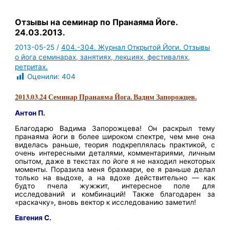
Отзывы на семинар по Пранаяма Йоге.
24.03.2013.
2013-05-25
/
404.-304. Журнал Открытой Йоги. Отзывы
о йога семинарах, занятиях, лекциях, фестивалях,
ретритах.
Оценили:
404
2013.03.24 Семинар Пранаяма Йога. Вадим Запорожцев.
Антон П.
Благодарю Вадима Запорожцева! Он раскрыл тему
пранаяма йоги в более широком спектре, чем мне она
виделась раньше, теория подкреплялась практикой, с
очень интересными деталями, комментариями, личным
опытом, даже в текстах по йоге я не находил некоторых
моменты. Поразила меня брахмари, ее я раньше делал
только на выдохе, а на вдохе действительно — как
будто пчела жужжит, интересное поле для
исследований и комбинаций! Также благодарен за
«раскачку», вновь вектор к исследованию заметил!
Евгения С.