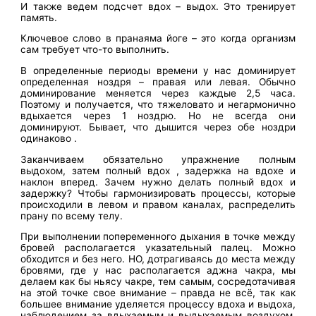
И также ведем подсчет вдох – выдох. Это тренирует
память.
Ключевое слово в пранаяма йоге – это когда организм
сам требует что-то выполнить.
В определенные периоды времени у нас доминирует
определенная ноздря – правая или левая. Обычно
доминирование меняется через каждые 2,5 часа.
Поэтому и получается, что тяжеловато и негармонично
вдыхается через 1 ноздрю. Но не всегда они
доминируют. Бывает, что дышится через обе ноздри
одинаково .
Заканчиваем обязательно упражнение полным
выдохом, затем полный вдох , задержка на вдохе и
наклон вперед. Зачем нужно делать полный вдох и
задержку? Чтобы гармонизировать процессы, которые
происходили в левом и правом каналах, распределить
прану по всему телу.
При выполнении попеременного дыхания в точке между
бровей располагается указательный палец. Можно
обходится и без него. НО, дотрагиваясь до места между
бровями, где у нас располагается аджна чакра, мы
делаем как бы ньясу чакре, тем самым, сосредотачивая
на этой точке свое внимание – правда не всё, так как
большее внимание уделяется процессу вдоха и выдоха,
наблюдением за вдыхаемым и выдыхаемым воздухом.