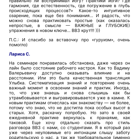
правильно ли воспринимал йогу? Практики йоги? Где
гармония, где естественность, где погружение в глубь
происходящих процессов?» Какое-то интуитивное
озарение, пока еще без понимания… И радость, что
можно снова практиковать простые (как оказалась
непростые, в смысле — ВАЖНЫЕ и ГЛУБОКИЕ)
упражнения в новом ключе… ВВЗ крут!!! )))
П.С.: И спасибо за вставочку про «гуруизм», очень
помогло)
Лариса С.
На семинаре понравилась обстановка, даже через он
лайн было состояние рабочего настроя. Как то Вадиму
Валерьевичу доступно оказывать влияние и на
расстоянии. Или это была качественная трансляция
Улыбка. Систематизация знаний и повторение очень
важный момент в освоении знаний и практик. Иногда,
то, что уже знаешь и снова слышишь как бы
утрамбовывается и выгравировывается уже в камне. К
новым практикам отнеслась как знакомству — не более,
потому что знаю, что не достигла пока особых высот в
старых. Хотя, раскачку попробую. Но зато в своей
ежедневной практике вернулась к пранаяме, как
таковой. Еще хочу отдально сказать про стиль
разговора ВВЗ с нами, со студентами. Я в который раз
уже через неуловимые его интонации слышу заботу
родительскую о нас, а так же требовательное (именно