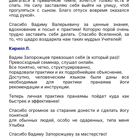
двигаться в привычном темпе, хочется только есть и
спать. На силу заставляю себя выйти на улицу, чтоб
прогуляться с сыном. Благо отпуск вовремя оказался
«под рукой».
Спасибо Вадиму Валерьевичу за ценные знания,
вдохновение и посыл к практике! Которую порой очень
трудно заставить себя делать. Спасибо Вселенной, за
то, что щедро воздарила нам таких мудрых Учителей!
Кирилл Л.
Вадим Запорожцев превзошел себя (в который раз)!
Превосходный семинар, слушал онлайн.
Все понятно, четко, структурированно,
порадовали практики и их подробнейшее объяснение.
Доступно, человеческим языком были даны все
необходимые для практики пранаяма йоги
рекомендации и инструкции.
Теперь личная практика пранаямы пойдет куда как
быстрее и эффективнее!
Спасибо огромное за старание донести и сделать йогу
понятной
для обычных людей, особо не одаренных, типа меня
Улыбка
Спасибо Вадиму Запорожцеву за мастерство!