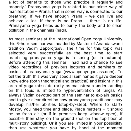
a lot of benefits to those who practice it regularly and
properly.” Pranayama yoga is related to our prime way of
manifestation – Prana, that in some way is connected to our
breathing. If we have enough Prana – we can live and
achieve a lot. If there is no Prana – there is no life.
Pranayama yoga helps us to purify the body and to clean
pollution in the channels (nadi).
As most seminars at the International Open Yoga University
this 6-hour seminar was headed by Master of Anandaswami
tradition Vadim Zaporojtsev. The time for this topic was
selected very successfully as the best time to start
practicing pranayama yoga is in spring (or in autumn).
Before attending this seminar I had had a chance to see
video recordings of previous lectures and seminars on
basics of pranayama yoga (www.openyogaclass.com). To
tell the truth this was very special seminar as it gave deeper
knowledge (both theoretical and practical) and insight in this
area of yoga (absolute rarity as mainstream understanding
on this topic is limited to hyperventilation of lungs). As
always Vadim devoted part of the seminar to explain basics
and to give clear direction how pranayama practitioner may
develop his/her abilities (step-by-step). Where to start?
Mostly, you need time and place. Place matters – it should
be on fresh air (or if in premises keep window open), if
possible then stay on the ground (not on the top floor of
multi-story building). Or if you are limited in your possibility
then use whatever you have by hand at the moment