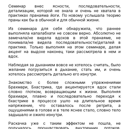
Семинар внес ясности, последовательности,
детализации, которой не знала и очень не хватала в
практиках пранаяма йоги. По новому услышала теорию
праны как бы в обычной и для обычной жизни.
Из семинара для себя обнаружила, что раннее
выполняла капалабхати не совсем верно. Абсолютно не
замечала/не видела вдохов в этой пранаяме, не
понимала/не видела последовательности/деталей в
практике. Только выполняя на этом семинаре, делая
акцент на выдохе наконец таки рассмотрела в нем и
вдох.
Наблюдая за дыханием вовсе не хотелось считать, было
желание погрузиться в дыхание, стать им, и очень
хотелось рассмотреть детально его изнутри.
Знакомство с более сложными упражнениями
Брахмари, Бхастрика, где акцентируется вдох стали
словно глотком, возвращающим к жизни. Выполняя
брахмари, плавно и последовательно переходя к
бхастрике в процессе ушло на длительное время
напряжение, что оставалось после ретрита, а
ощущениями в голове и в теле яснее стало, словно тело
задышало и ожило изнутри.
Раскачка уже с таким эффектом не пошла, не
получалось прочувствовать внутренних потоков,