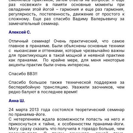
раз «освежил» в памяти основные моменты при
овладении этой йогой – гармония и еще раз гармония,
регулярность, постепенность, движение от простого к
сложному. Еще раз спасибо Вадиму Валерьевичу за
замечательный семинар.
Алексей С.
Отличный семинар! Очень практический, что самое
главное в пранаяме. Были объяснены основные техники
с ньюансами и оттенками, которые чрезвычайно важны
для практикующих в такой мощной и неявной практике
как пранаями. По крайне мере, для меня некоторые
акценты практик были очень интересны.
Спасибо ВВЗ!!
Спасибо большое также технической поддержке за
бесперебойную трансляцию. Уважили заочников, чем
редко балуют в последнее время!
Анна Ш.
24 марта 2013 года состоялся теоретический семинар
по пранаяма-йоге.
С нетерпением ждала возможности попасть на него и
прикоснуться к тайне, к особенностям пранаяма-йоги.
Могу сразу сказать что получила я гораздо больше, чем