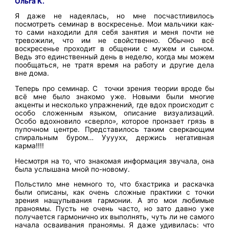
Ольга К.
Я даже не надеялась, но мне посчастливилось
посмотреть семинар в воскресенье. Мои мальчики как-
то сами находили для себя занятия и меня почти не
тревожили, что им не свойственно. Обычно всё
воскресенье проходит в общении с мужем и сыном.
Ведь это единственный день в неделю, когда мы можем
пообщаться, не тратя время на работу и другие дела
вне дома.
Теперь про семинар. С точки зрения теории вроде бы
всё мне было знакомо уже. Новыми были многие
акценты и несколько упражнений, где вдох происходит с
особо сложенным языком, описание визуализаций.
Особо вдохновило «сверло», которое пронзает грязь в
пупочном центре. Представилось таким сверкающим
спиральным буром… Уууухх, держись негативная
карма!!!!
Несмотря на то, что знакомая информация звучала, она
была услышана мной по-новому.
Польстило мне немного то, что бхастрика и раскачка
были описаны, как очень сложные практики с точки
зрения нащупывания гармонии. А это мои любимые
праноямы. Пусть не очень часто, но зато давно уже
получается гармонично их выполнять, чуть ли не самого
начала осваивания праноямы. Я даже удивилась: что