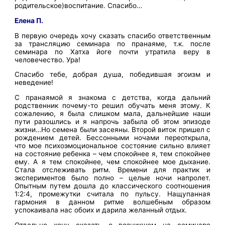
родительское)воспитание. Спасибо…
Елена П.
В первую очередь хочу сказать спасибо ответственным
за трансляцию семинара по пранаяме, т.к. после
семинара по Хатха йоге почти утратила веру в
человечество. Ура!
Спасибо тебе, добрая душа, победившая эгоизм и
неведение!
С пранаямой я знакома с детства, когда дальний
родственник почему-то решил обучать меня этому. К
сожалению, я была слишком мала, дальнейшие наши
пути разошлись и я напрочь забыла об этом эпизоде
жизни…Но семена были засеяны. Второй виток пришел с
рождением детей. Бессонными ночами переоткрыла,
что мое психоэмоциональное состояние сильно влияет
на состояние ребенка – чем спокойнее я, тем спокойнее
ему. А я тем спокойнее, чем спокойнее мое дыхание.
Стала отслеживать ритм. Времени для практик и
экспериментов было полно – целые ночи напролет.
Опытным путем дошла до классического соотношения
1:2:4, промежутки считала по пульсу. Нащупанная
гармония в данном ритме волшебным образом
успокаивала нас обоих и дарила желанный отдых.
Отдельно хочу сказать о возникшем на семинаре