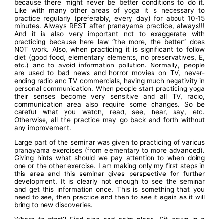
because there might never be better conditions to do it.
Like with many other areas of yoga it is necessary to
practice regularly (preferably, every day) for about 10-15
minutes. Always REST after pranayama practice, always!!!
And it is also very important not to exaggerate with
practicing because here law “the more, the better” does
NOT work. Also, when practicing it is significant to follow
diet (good food, elementary elements, no preservatives, E,
etc.) and to avoid information pollution. Normally, people
are used to bad news and horror movies on TV, never-
ending radio and TV commercials, having much negativity in
personal communication. When people start practicing yoga
their senses become very sensitive and all TV, radio,
communication area also require some changes. So be
careful what you watch, read, see, hear, say, etc.
Otherwise, all the practice may go back and forth without
any improvement.
Large part of the seminar was given to practicing of various
pranayama exercises (from elementary to more advanced).
Giving hints what should we pay attention to when doing
one or the other exercise. I am making only my first steps in
this area and this seminar gives perspective for further
development. It is clearly not enough to see the seminar
and get this information once. This is something that you
need to see, then practice and then to see it again as it will
bring to new discoveries.