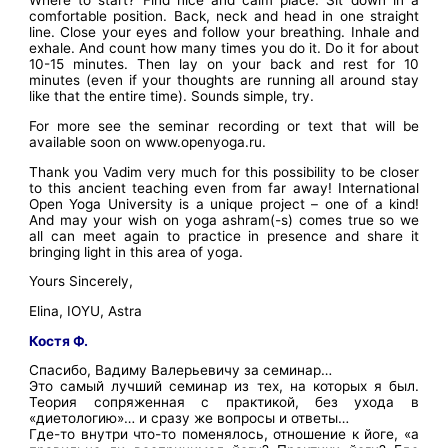
Where to start? Find nice and calm place. Sit down in a
comfortable position. Back, neck and head in one straight
line. Close your eyes and follow your breathing. Inhale and
exhale. And count how many times you do it. Do it for about
10-15 minutes. Then lay on your back and rest for 10
minutes (even if your thoughts are running all around stay
like that the entire time). Sounds simple, try.
For more see the seminar recording or text that will be
available soon on www.openyoga.ru.
Thank you Vadim very much for this possibility to be closer
to this ancient teaching even from far away! International
Open Yoga University is a unique project – one of a kind!
And may your wish on yoga ashram(-s) comes true so we
all can meet again to practice in presence and share it
bringing light in this area of yoga.
Yours Sincerely,
Elina, IOYU, Astra
Костя Ф.
Спасибо, Вадиму Валерьевичу за семинар…
Это самый лучший семинар из тех, на которых я был.
Теория сопряженная с практикой, без ухода в
«диетологию»… и сразу же вопросы и ответы…
Где-то внутри что-то поменялось, отношение к йоге, «а