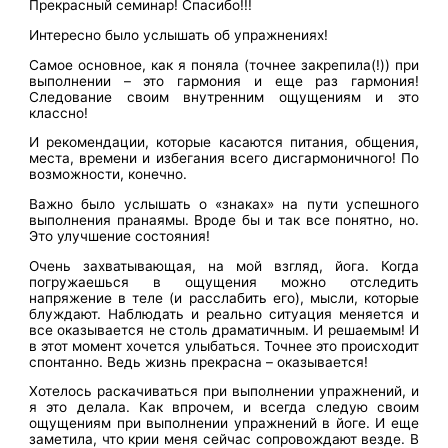
Прекрасный семинар! Спасибо!!!
Интересно было услышать об упражнениях!
Самое основное, как я поняла (точнее закрепила(!)) при
выполнении – это гармония и еще раз гармония!
Следование своим внутренним ощущениям и это
классно!
И рекомендации, которые касаются питания, общения,
места, времени и избегания всего дисгармоничного! По
возможности, конечно.
Важно было услышать о «знаках» на пути успешного
выполнения пранаямы. Вроде бы и так все понятно, но.
Это улучшение состояния!
Очень захватывающая, на мой взгляд, йога. Когда
погружаешься в ощущения можно отследить
напряжение в теле (и расслабить его), мысли, которые
блуждают. Наблюдать и реально ситуация меняется и
все оказывается не столь драматичным. И решаемым! И
в этот момент хочется улыбаться. Точнее это происходит
спонтанно. Ведь жизнь прекрасна – оказывается!
Хотелось раскачиваться при выполнении упражнений, и
я это делала. Как впрочем, и всегда следую своим
ощущениям при выполнении упражнений в йоге. И еще
заметила, что крии меня сейчас сопровождают везде. В