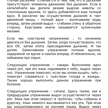
случай раскачки. Отличается от нее тем, что в раскачке
присутствуют элементы движения без дыхания. Если в
капалабхати мы делали резкие выдохи животы со
спонтанным вдохом, то здесь добавляется еще полный
вдох. В раскачки мы осуществляем дыхание в такт
движений мышц – полный вдох – выпячиваем грудь
вперед, затем резкий выдох – сгибаем спину в обратную
сторону. Бхастрика иначе называется кузнечными
мехами.
Если мы чувствуем напряжение , то начинаем
двигаться без дыхания. Затем, когда почувствовали, что
все ОК, затем опять присоединяем дыхание. И так
далее. Заканчиваем упражнение полным вдохом,
задержкой на вдохе и наклон вперед. И обязательно, не
забываем про отдых.
Следующее упражнение – сикари. Выполняем вдох
через рот, при это язык поднимаем к небу, выдох через
нос. Упражнение помогает, если мы хотим кушать, пить –
помогает справиться с чувством голода и жажды..
Также хорошо выполнять данное упражнение при
болезни.
Следующее упражнение – ситали. Здесь также, как и
предыдущем упражнении выдох осуществляется через
рот. Язык при этом свернут в трубочку, губы собраны в
дудочку, язык немного высовывается изо рта. При этом
мы концентрируемся на кончике языка. Выдох через