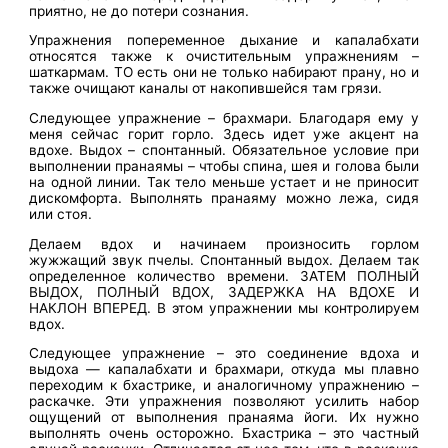
приятно, не до потери сознания.
Упражнения попеременное дыхание и капалабхати
относятся также к очистительным упражнениям –
шаткармам. ТО есть они не только набирают прану, но и
также очищают каналы от накопившейся там грязи.
Следующее упражнение – брахмари. Благодаря ему у
меня сейчас горит горло. Здесь идет уже акцент на
вдохе. Выдох – спонтанный. Обязательное условие при
выполнении пранаямы – чтобы спина, шея и голова были
на одной линии. Так тело меньше устает и не приносит
дискомфорта. Выполнять пранаяму можно лежа, сидя
или стоя.
Делаем вдох и начинаем произносить горлом
жужжащий звук пчелы. Спонтанный выдох. Делаем так
определенное количество времени. ЗАТЕМ ПОЛНЫЙ
ВЫДОХ, ПОЛНЫЙ ВДОХ, ЗАДЕРЖКА НА ВДОХЕ И
НАКЛОН ВПЕРЕД. В этом упражнении мы контролируем
вдох.
Следующее упражнение – это соединение вдоха и
выдоха — капалабхати и брахмари, откуда мы плавно
переходим к бхастрике, и аналогичному упражнению –
раскачке. Эти упражнения позволяют усилить набор
ощущений от выполнения пранаяма йоги. Их нужно
выполнять очень осторожно. Бхастрика – это частный