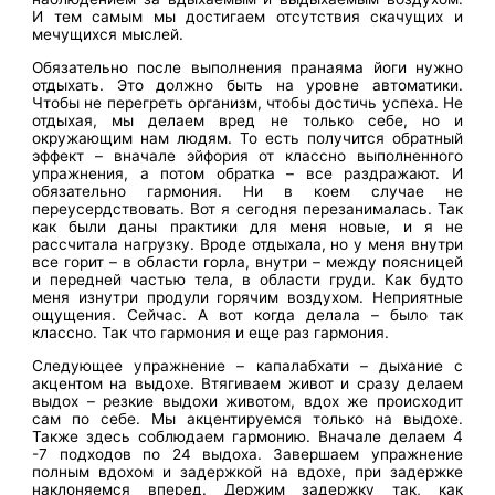
И тем самым мы достигаем отсутствия скачущих и
мечущихся мыслей.
Обязательно после выполнения пранаяма йоги нужно
отдыхать. Это должно быть на уровне автоматики.
Чтобы не перегреть организм, чтобы достичь успеха. Не
отдыхая, мы делаем вред не только себе, но и
окружающим нам людям. То есть получится обратный
эффект – вначале эйфория от классно выполненного
упражнения, а потом обратка – все раздражают. И
обязательно гармония. Ни в коем случае не
переусердствовать. Вот я сегодня перезанималась. Так
как были даны практики для меня новые, и я не
рассчитала нагрузку. Вроде отдыхала, но у меня внутри
все горит – в области горла, внутри – между поясницей
и передней частью тела, в области груди. Как будто
меня изнутри продули горячим воздухом. Неприятные
ощущения. Сейчас. А вот когда делала – было так
классно. Так что гармония и еще раз гармония.
Следующее упражнение – капалабхати – дыхание с
акцентом на выдохе. Втягиваем живот и сразу делаем
выдох – резкие выдохи животом, вдох же происходит
сам по себе. Мы акцентируемся только на выдохе.
Также здесь соблюдаем гармонию. Вначале делаем 4
-7 подходов по 24 выдоха. Завершаем упражнение
полным вдохом и задержкой на вдохе, при задержке
наклоняемся вперед. Держим задержку так, как