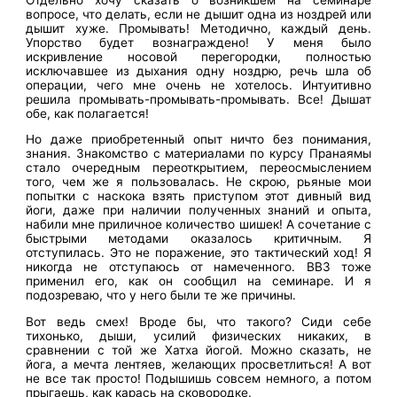
вопросе, что делать, если не дышит одна из ноздрей или
дышит хуже. Промывать! Методично, каждый день.
Упорство будет вознаграждено! У меня было
искривление носовой перегородки, полностью
исключавшее из дыхания одну ноздрю, речь шла об
операции, чего мне очень не хотелось. Интуитивно
решила промывать-промывать-промывать. Все! Дышат
обе, как полагается!
Но даже приобретенный опыт ничто без понимания,
знания. Знакомство с материалами по курсу Пранаямы
стало очередным переоткрытием, переосмыслением
того, чем же я пользовалась. Не скрою, рьяные мои
попытки с наскока взять приступом этот дивный вид
йоги, даже при наличии полученных знаний и опыта,
набили мне приличное количество шишек! А сочетание с
быстрыми методами оказалось критичным. Я
отступилась. Это не поражение, это тактический ход! Я
никогда не отступаюсь от намеченного. ВВЗ тоже
применил его, как он сообщил на семинаре. И я
подозреваю, что у него были те же причины.
Вот ведь смех! Вроде бы, что такого? Сиди себе
тихонько, дыши, усилий физических никаких, в
сравнении с той же Хатха йогой. Можно сказать, не
йога, а мечта лентяев, желающих просветлиться! А вот
не все так просто! Подышишь совсем немного, а потом
прыгаешь, как карась на сковородке.