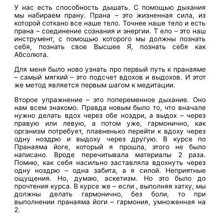
У нас есть способность дышать. С помощью дыхания
мы набираем прану. Прана – это жизненная сила, из
которой соткано все наше тело. Точнее наше тело и есть
прана – соединение сознания и энергии. Т ело – это наш
инструмент, с помощью которого мы должны познать
себя, познать свое Высшее Я, познать себя как
Абсолюта.
Для меня было ново узнать про первый путь к пранаяме
– самый мягкий – это подсчет вдохов и выдохов. И этот
же метод является первым шагом к медитации.
Второе упражнение – это попеременное дыхание. Оно
нам всем знакомо. Правда новым было то, что вначале
нужно делать вдох через обе ноздри, а выдох – через
правую или левую, а потом уже, гармонично, как
организм потребует, плавненько перейти к вдоху через
одну ноздрю и выдоху через другую. В курсе по
Пранаяма йоге, который я прошла, этого не было
написано. Вроде перечитывала материалы 2 раза.
Помню, как себя насильно заставляла вдохнуть через
одну ноздрю – одна забита, а я силой. Неприятные
ощущения. Но, думаю, аскетизм. Но это было до
прочтения курса. В курсе же – если , выполняя хатху, мы
должны делать гармонично, без боли, то при
выполнении пранаяма йоги – гармония, умноженная на
2.