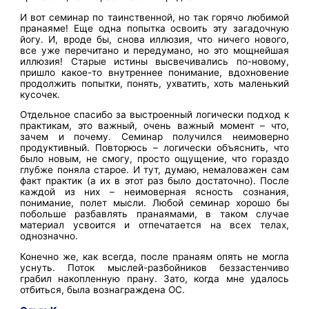
И вот семинар по таинственной, но так горячо любимой
пранаяме! Еще одна попытка освоить эту загадочную
йогу. И, вроде бы, снова иллюзия, что ничего нового,
все уже перечитано и передумано, но это мощнейшая
иллюзия! Старые истины высвечивались по-новому,
пришло какое-то внутреннее понимание, вдохновение
продолжить попытки, понять, ухватить, хоть маленький
кусочек.
Отдельное спасибо за выстроенный логически подход к
практикам, это важный, очень важный момент – что,
зачем и почему. Семинар получился неимоверно
продуктивный. Повторюсь – логически объяснить, что
было новым, не смогу, просто ощущение, что гораздо
глубже поняла старое. И тут, думаю, немаловажен сам
факт практик (а их в этот раз было достаточно). После
каждой из них – неимоверная ясность сознания,
понимание, полет мысли. Любой семинар хорошо бы
побольше разбавлять пранаямами, в таком случае
материал усвоится и отпечатается на всех телах,
однозначно.
Конечно же, как всегда, после пранаям опять не могла
уснуть. Поток мыслей-разбойников беззастенчиво
грабил накопленную прану. Зато, когда мне удалось
отбиться, была вознаграждена ОС.