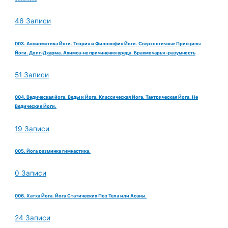
46 Записи
003. Аксиоматика Йоги. Теория и Философия Йоги. Сверхлогичные Принципы
Йоги. Долг-Дхарма. Ахимса-не причинения вреда. Брахмочарья -разумность
51 Записи
004. Ведическая йога. Веды и Йога. Классическая Йога. Тантрическая Йога. Не
Ведические Йоги.
19 Записи
005. Йога разминка гимнастика.
0 Записи
006. Хатха Йога. Йога Статических Поз Тела или Асаны.
24 Записи