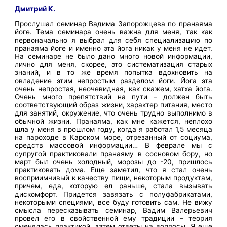
Дмитрий К.
Прослушал семинар Вадима Запорожцева по пранаяма
йоге. Тема семинара очень важна для меня, так как
первоначально я выбрал для себя специализацию по
пранаяма йоге и именно эта йога никак у меня не идет.
На семинаре не было дано много новой информации,
лично для меня, скорее, это систематизация старых
знаний, и в то же время попытка вдохновить на
овладение этим непростым разделом йоги. Йога эта
очень непростая, неочевидная, как скажем, хатха йога.
Очень много препятствий на пути – должен быть
соответствующий образ жизни, характер питания, место
для занятий, окружение, что очень трудно выполнимо в
обычной жизни. Пранаяма, как мне кажется, неплохо
шла у меня в прошлом году, когда я работал 1,5 месяца
на пароходе в Карском море, отрезанный от социума,
средств массовой информации… В феврале мы с
супругой практиковали пранаяму в сосновом бору, но
март был очень холодный, морозы до -20, пришлось
практиковать дома. Еще заметил, что я стал очень
восприимчивый к качеству пищи, некоторым продуктам,
причем, еда, которую ел раньше, стала вызывать
дискомфорт. Придется завязать с полуфабрикатами,
некоторыми специями, все буду готовить сам. Не вижу
смысла пересказывать семинар, Вадим Валерьевич
провел его в свойственной ему традиции – теория
сменялась практикой, затем ответы на вопросы. Я еще