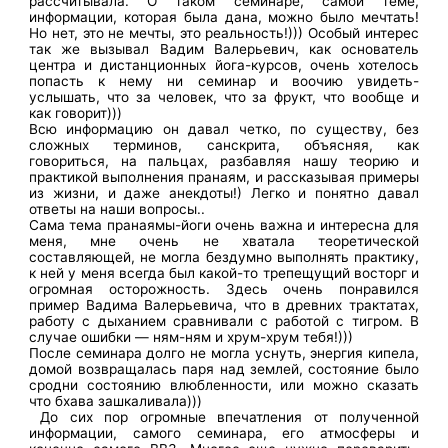
рассчитывала. О таком семинаре, самой теме,
информации, которая была дана, можно было мечтать!
Но нет, это не мечты, это реальность!))) Особый интерес
так же вызывал Вадим Валерьевич, как основатель
центра и дистанционных йога-курсов, очень хотелось
попасть к нему ни семинар и воочию увидеть-
услышать, что за человек, что за фрукт, что вообще и
как говорит)))
Всю информацию он давал четко, по существу, без
сложных терминов, санскрита, объясняя, как
говориться, на пальцах, разбавляя нашу теорию и
практикой выполнения пранаям, и рассказывая примеры
из жизни, и даже анекдоты!) Легко и понятно давал
ответы на наши вопросы..
Сама тема пранаямы-йоги очень важна и интересна для
меня, мне очень не хватала теоретической
составляющей, не могла бездумно выполнять практику,
к ней у меня всегда был какой-то трепещущий восторг и
огромная осторожность. Здесь очень понравился
пример Вадима Валерьевича, что в древних трактатах,
работу с дыханием сравнивали с работой с тигром. В
случае ошибки — ням-ням и хрум-хрум тебя!)))
После семинара долго не могла уснуть, энергия кипела,
домой возвращалась паря над землей, состояние было
сродни состоянию влюбленности, или можно сказать
что бхава зашкаливала)))
До сих пор огромные впечатления от полученной
информации, самого семинара, его атмосферы и