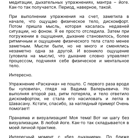
медитации, дыхательных упражнениях, мантра – йоге.
Как-то так получается. Период, наверное, такой.
При выполнении упражнения на счет, заметила в
начале, что ощущаю физическое тело, дискомфорт.
Потом пришла мысль, которая касалась недавней
ситуации, но фоном. Я ее просто отследила. Затем при
погружении в ощущения, дыхание становилось, более
ритмичным и ощущение физического тела стало менее
заметным. Мысли были, но не много и сменялись
незаметно одна за другой. И возникло ощущение
(уловила на мысли), что дыхание словно управляет
процессом, подчиняя себе физическое и ментальное
тело.
Интересно.
Упражнение «Раскачка» не пошло. С первого раза вроде
бы «уловила», глядя на Вадима Валерьевича. Но
выполняя второй раз, ритм потеряла, и тело ответило
дискомфортом, не стала его насиловать и легла в
Шавасану. Кстати, спасибо, за наглядный пример! Очень
помогает!
Пранаяма и визуализация! Моя тема! Вот ни шагу без
визуализации. В любой йоге. Как-то так складывается в
моей личной практике.
Интересный момент с «без дыханием». По ближе