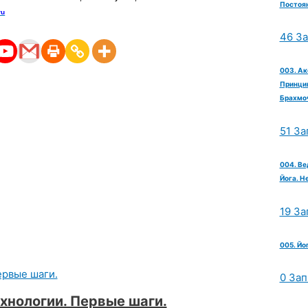
Постоян
ru
46 З
003. Ак
Принцип
Брахмо
51 За
004. Ве
Йога. Н
19 За
005. Йо
0 Зап
хнологии. Первые шаги.