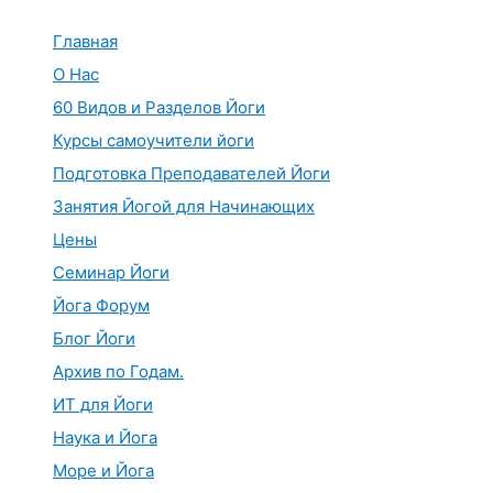
Перейти
к
Главная
содержимому
О Нас
60 Видов и Разделов Йоги
Курсы самоучители йоги
Подготовка Преподавателей Йоги
Занятия Йогой для Начинающих
Цены
Семинар Йоги
Йога Форум
Блог Йоги
Архив по Годам.
ИТ для Йоги
Наука и Йога
Море и Йога