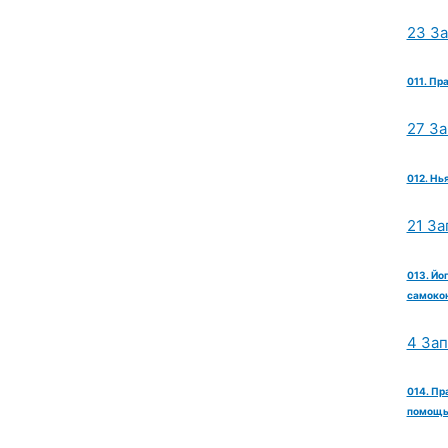
23 З
011. Пр
27 З
012. Нь
21 За
013. Йо
самокон
4 За
014. Пр
помощь 