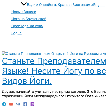
Вадим Опенйога. Краткая Биография.(English
Новые Записи
Йога на Бауманской
OpenYogaOm.com/
Log In
Поиск
Станьте Преподавателем
Языке! Несите Йогу по в
Видов Йоги.
Друзья, начинайте учиться у нас прямо сегодня. Это Бесп
Упражнений Йоги Международного Открытого Йога Универ