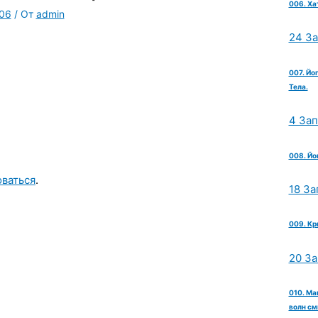
006. Ха
506
/ От
admin
24 З
007. Йо
Тела.
4 За
008. Йо
оваться
.
18 За
009. Кр
20 З
010. Ма
волн см