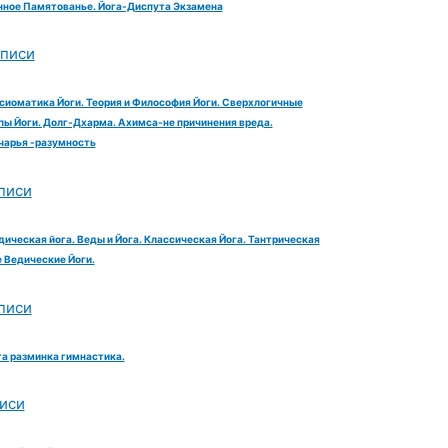
ное Памятованье. Йога-Диспута Экзамена
аписи
сиоматика Йоги. Теория и Философия Йоги. Сверхлогичные
ы Йоги. Долг-Дхарма. Ахимса-не причинения вреда.
чарья -разумность
писи
дическая йога. Веды и Йога. Классическая Йога. Тантрическая
е Ведические Йоги.
писи
га разминка гимнастика.
иси