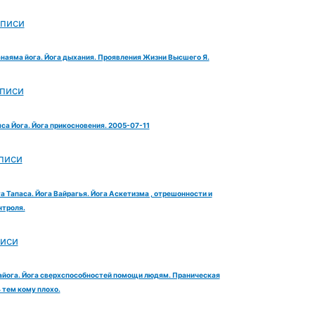
аписи
анаяма йога. Йога дыхания. Проявления Жизни Высшего Я.
аписи
яса Йога. Йога прикосновения. 2005-07-11
писи
га Тапаса. Йога Вайрагья. Йога Аскетизма , отрешонности и
троля.
писи
айога. Йога сверхспособностей помощи людям. Праническая
тем кому плохо.