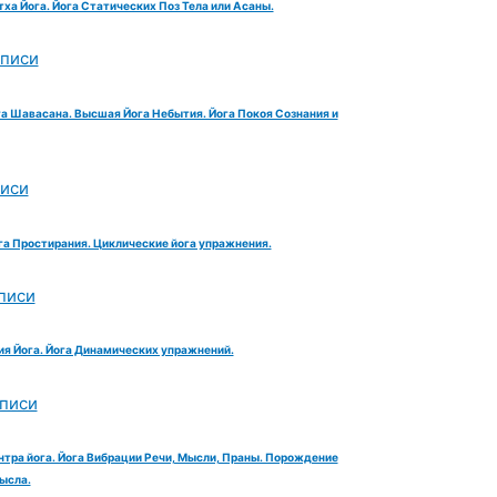
тха Йога. Йога Статических Поз Тела или Асаны.
аписи
га Шавасана. Высшая Йога Небытия. Йога Покоя Сознания и
писи
га Простирания. Циклические йога упражнения.
писи
ия Йога. Йога Динамических упражнений.
аписи
нтра йога. Йога Вибрации Речи, Мысли, Праны. Порождение
ысла.