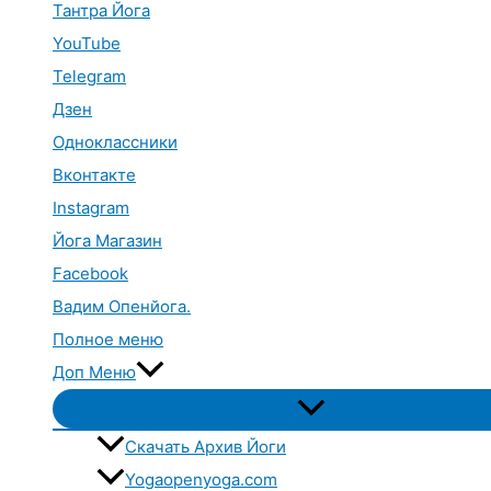
Тантра Йога
YouTube
Telegram
Дзен
Одноклассники
Вконтакте
Instagram
Йога Магазин
Facebook
Вадим Опенйога.
Полное меню
Доп Меню
Переключатель
меню
Скачать Архив Йоги
Yogaopenyoga.com