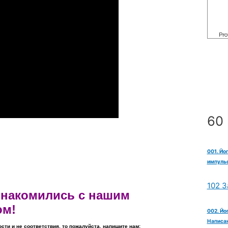
60 
001. Йо
импульс
102 З
ознакомились с нашим
ом!
002. Йо
Написан
ости и не соответствия, то пожалуйста, напишите нам: