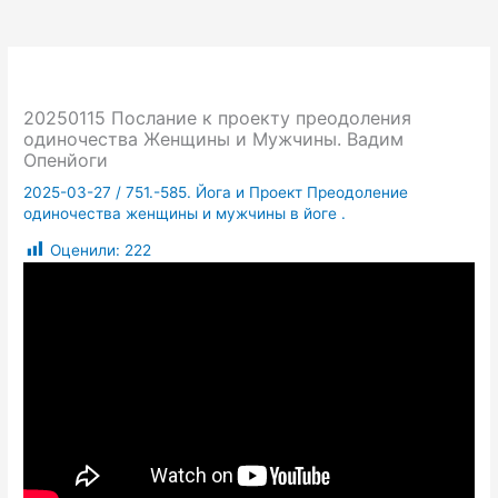
20250115 Послание к проекту преодоления
одиночества Женщины и Мужчины. Вадим
Опенйоги
2025-03-27
/
751.-585. Йога и Проект Преодоление
одиночества женщины и мужчины в йоге .
Оценили:
222