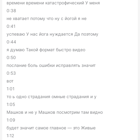
времени времени катастрофический У меня
0:38
не хватает потому что ну с йогой я не
0:41
успеваю У нас йога нуждается Да поэтому
0:44
я думаю Такой формат быстро видео
0:50
послание боль ошибки исправлять значит
0:53
вот
1:01
то ь одно страдания омные страдания и у
1:05
Машков и не у Машков посмотрим там видно
1:09
будет значит самое главное — это Живые
1:12