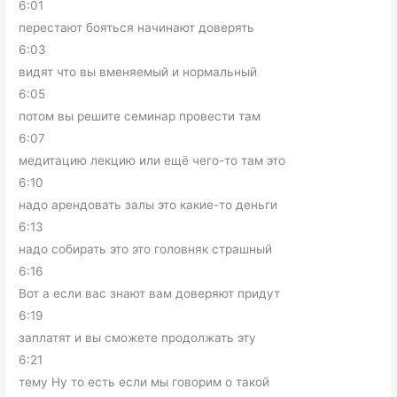
6:01
перестают бояться начинают доверять
6:03
видят что вы вменяемый и нормальный
6:05
потом вы решите семинар провести там
6:07
медитацию лекцию или ещё чего-то там это
6:10
надо арендовать залы это какие-то деньги
6:13
надо собирать это это головняк страшный
6:16
Вот а если вас знают вам доверяют придут
6:19
заплатят и вы сможете продолжать эту
6:21
тему Ну то есть если мы говорим о такой