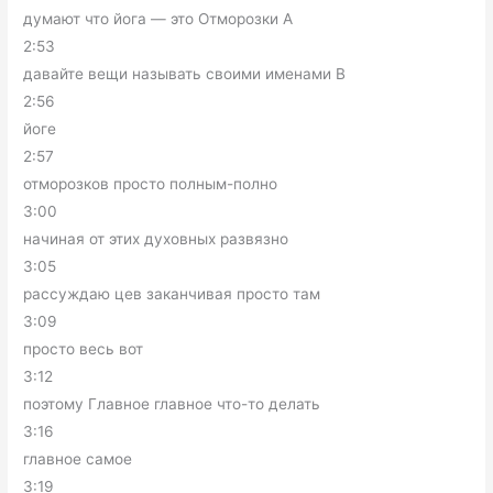
думают что йога — это Отморозки А
2:53
давайте вещи называть своими именами В
2:56
йоге
2:57
отморозков просто полным-полно
3:00
начиная от этих духовных развязно
3:05
рассуждаю цев заканчивая просто там
3:09
просто весь вот
3:12
поэтому Главное главное что-то делать
3:16
главное самое
3:19