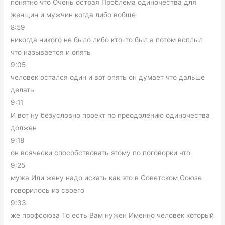
понятно что Очень острая Проблема одиночества для
женщин и мужчин когда либо вобще
8:59
никогда никого не было либо кто-то был а потом всплыл
что называется и опять
9:05
человек остался один и вот опять он думает что дальше
делать
9:11
И вот ну безусловно проект по преодолению одиночества
должен
9:18
он всячески способствовать этому по поговорки что
9:25
мужа Или жену надо искать как это в Советском Союзе
говорилось из своего
9:33
же профсоюза То есть Вам нужен Именно человек который