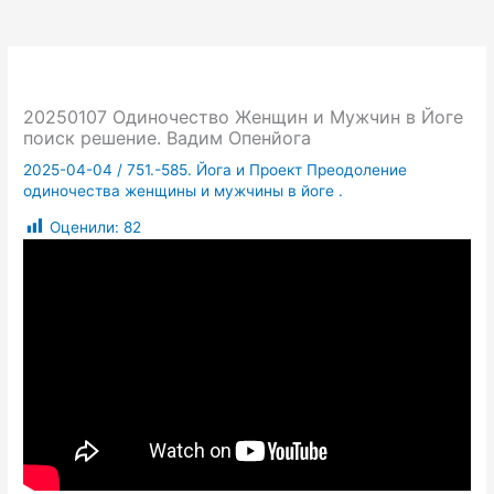
20250107 Одиночество Женщин и Мужчин в Йоге
поиск решение. Вадим Опенйога
2025-04-04
/
751.-585. Йога и Проект Преодоление
одиночества женщины и мужчины в йоге .
Оценили:
82