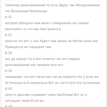
понятное разочарование то есть Вдруг мы обнаруживаем
что Вселенная Вселенная
6:15
которая обещала нам много совершенно не спешит
выполнять то что мы там грези в в
6:22
юности что вот у нас будет там принц на белом коне или
Принцесса на горошине там
6:28
вот да значит Ну и вот понятно что это первое
разочарование как правило все его
6:35
связывают что вот лично им так не повезло что у всех же
остальных всё нормально Вот но часто все эти остальные
6:43
просто красиво скрывают свои проблемы Вот ну и
ситуация такая Если вы
6:49