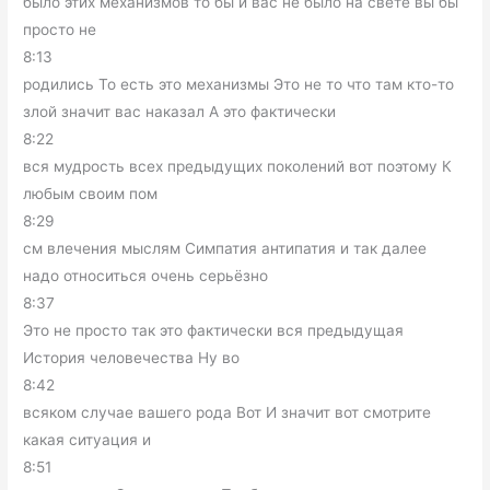
было этих механизмов то бы и вас не было на свете вы бы
просто не
8:13
родились То есть это механизмы Это не то что там кто-то
злой значит вас наказал А это фактически
8:22
вся мудрость всех предыдущих поколений вот поэтому К
любым своим пом
8:29
см влечения мыслям Симпатия антипатия и так далее
надо относиться очень серьёзно
8:37
Это не просто так это фактически вся предыдущая
История человечества Ну во
8:42
всяком случае вашего рода Вот И значит вот смотрите
какая ситуация и
8:51