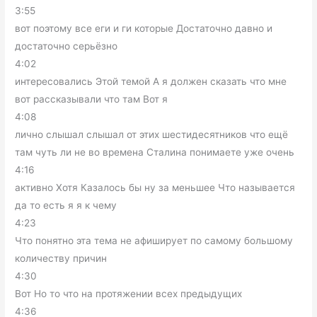
3:55
вот поэтому все еги и ги которые Достаточно давно и
достаточно серьёзно
4:02
интересовались Этой темой А я должен сказать что мне
вот рассказывали что там Вот я
4:08
лично слышал слышал от этих шестидесятников что ещё
там чуть ли не во времена Сталина понимаете уже очень
4:16
активно Хотя Казалось бы ну за меньшее Что называется
да то есть я я к чему
4:23
Что понятно эта тема не афиширует по самому большому
количеству причин
4:30
Вот Но то что на протяжении всех предыдущих
4:36