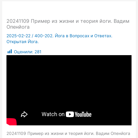
20241109 Пример из жизни и теория йоги. Вадим
Опенйога
2025-02-22
/
400-202. Йога в Вопросах и Ответах.
Открытая Йога.
Оценили:
281
20241109 Пример из жизни и теория йоги. Вадим Опенйога