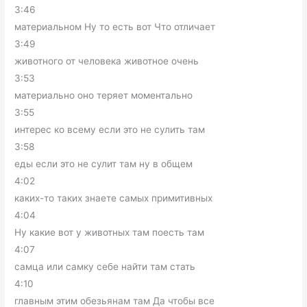
3:46
материальном Ну то есть вот Что отличает
3:49
животного от человека животное очень
3:53
материально оно теряет моментально
3:55
интерес ко всему если это не сулить там
3:58
еды если это не сулит там ну в общем
4:02
каких-то таких знаете самых примитивных
4:04
Ну какие вот у животных там поесть там
4:07
самца или самку себе найти там стать
4:10
главным этим обезьянам там Да чтобы все