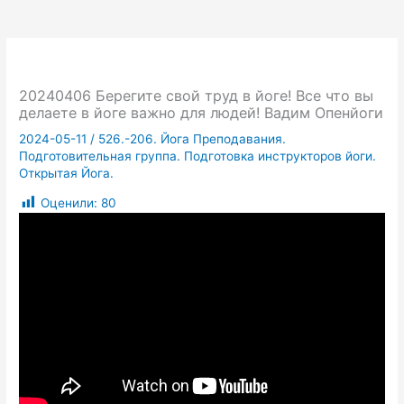
20240406 Берегите свой труд в йоге! Все что вы
делаете в йоге важно для людей! Вадим Опенйоги
2024-05-11
/
526.-206. Йога Преподавания.
Подготовительная группа. Подготовка инструкторов йоги.
Открытая Йога.
Оценили:
80