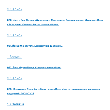
3 Записи
020. Йога и Еда. Питания Физическое, Ментальное, Эмоциональное, Духовное. Йога
и Голодания. Овсянка-Экстра спасение йогов.
3 Записи
021. Йога и Очистительные практики. Шаткармы.
1 Запись
022. Йога Мудр и Бандх. Спец упражнения йоги.
3 Записи
023. Медитация. Дхяна йога. Медитация в Йоге. Йога потока внимания, сознания и
ощущений. 2008-01-27
13 Записи