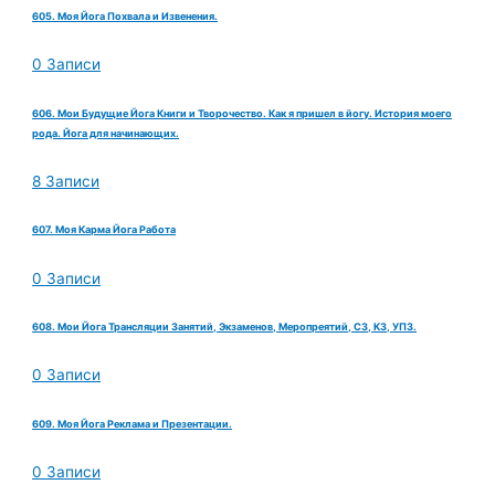
605. Моя Йога Похвала и Извенения.
0 Записи
606. Мои Будущие Йога Книги и Творочество. Как я пришел в йогу. История моего
рода. Йога для начинающих.
8 Записи
607. Моя Карма Йога Работа
0 Записи
608. Мои Йога Трансляции Занятий, Экзаменов, Меропреятий, СЗ, КЗ, УПЗ.
0 Записи
609. Моя Йога Реклама и Презентации.
0 Записи