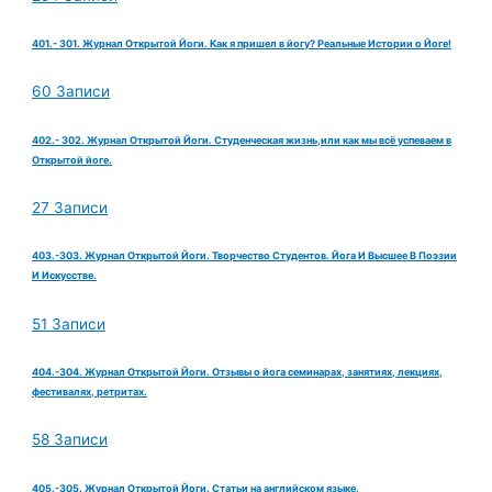
401.- 301. Журнал Открытой Йоги. Как я пришел в йогу? Реальные Истории о Йоге!
60 Записи
402.- 302. Журнал Открытой Йоги. Студенческая жизнь,или как мы всё успеваем в
Открытой йоге.
27 Записи
403.-303. Журнал Открытой Йоги. Творчество Студентов. Йога И Высшее В Поэзии
И Искусстве.
51 Записи
404.-304. Журнал Открытой Йоги. Отзывы о йога семинарах, занятиях, лекциях,
фестивалях, ретритах.
58 Записи
405.-305. Журнал Открытой Йоги. Статьи на английском языке.