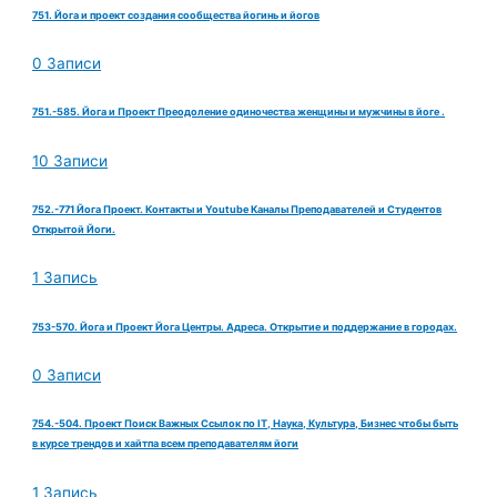
751. Йога и проект создания сообщества йогинь и йогов
0 Записи
751.-585. Йога и Проект Преодоление одиночества женщины и мужчины в йоге .
10 Записи
752.-771 Йога Проект. Контакты и Youtube Каналы Преподавателей и Студентов
Открытой Йоги.
1 Запись
753-570. Йога и Проект Йога Центры. Адреса. Открытие и поддержание в городах.
0 Записи
754.-504. Проект Поиск Важных Ссылок по IT, Наука, Культура, Бизнес чтобы быть
в курсе трендов и хайтпа всем преподавателям йоги
1 Запись