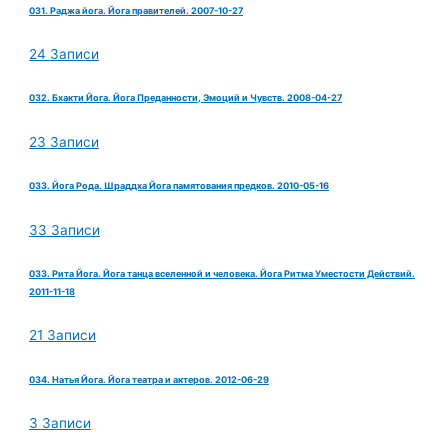
031. Раджа йога. Йога правителей. 2007-10-27
24 Записи
032. Бхакти Йога. Йога Преданности, Эмоций и Чувств. 2008-04-27
23 Записи
033. Йога Рода. Шраддха Йога памятования предков. 2010-05-16
33 Записи
033. Рита Йога. Йога танца вселенной и человека. Йога Ритма Уместости Действий.
2011-11-18
21 Записи
034. Натья Йога. Йога театра и актеров. 2012-06-29
3 Записи