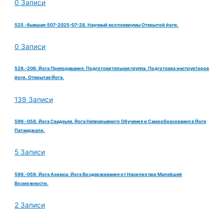
0 Записи
525.-бывшая-507-2025-07-28. Научный коллоквиумы Открытой йоги.
0 Записи
526.-206. Йога Преподавания. Подготовительная группа. Подготовка инструкторов
йоги. Открытая Йога.
139 Записи
599.-058. Йога Свадхьяя. Йога Непрерывного Обучения и Самообразования в Йоге
Патанджали.
5 Записи
599.-059. Йога Ахимса. Йога Воздерживания от Насилия при Малейшей
Возможности.
2 Записи