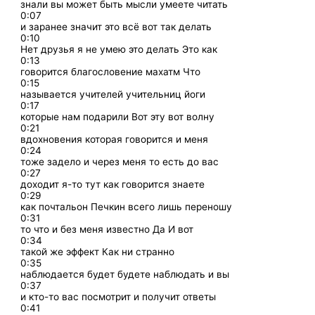
знали вы может быть мысли умеете читать
0:07
и заранее значит это всё вот так делать
0:10
Нет друзья я не умею это делать Это как
0:13
говорится благословение махатм Что
0:15
называется учителей учительниц йоги
0:17
которые нам подарили Вот эту вот волну
0:21
вдохновения которая говорится и меня
0:24
тоже задело и через меня то есть до вас
0:27
доходит я-то тут как говорится знаете
0:29
как почтальон Печкин всего лишь переношу
0:31
то что и без меня известно Да И вот
0:34
такой же эффект Как ни странно
0:35
наблюдается будет будете наблюдать и вы
0:37
и кто-то вас посмотрит и получит ответы
0:41