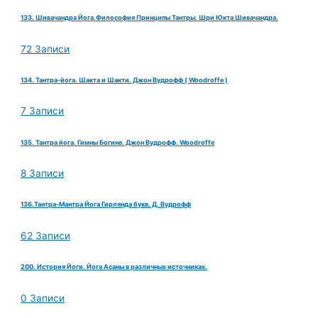
133. Шивачандра Йога.Философия Принципы Тантры. Шри Юкта Шивачандра.
72 Записи
134. Тантра-йога. Шакта и Шакти. Джон Вудрофф ( Woodroffe )
7 Записи
135. Тантра йога. Гимны Богине. Джон Вудрофф. Woodroffe
8 Записи
136.Тантра-Мантра Йога Гирлянда букв. Д. Вудрофф
62 Записи
200. История Йоги. Йога Асаны в различных источниках.
0 Записи