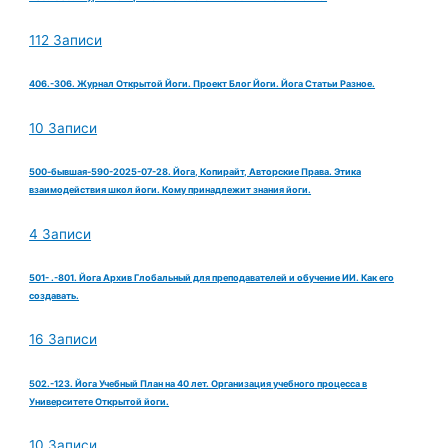
112 Записи
406.-306. Журнал Открытой Йоги. Проект Блог Йоги. Йога Статьи Разное.
10 Записи
500-бывшая-590-2025-07-28. Йога, Копирайт, Авторские Права. Этика
взаимодействия школ йоги. Кому принадлежит знания йоги.
4 Записи
501- .-801. Йога Архив Глобальный для преподавателей и обучение ИИ. Как его
создавать.
16 Записи
502.-123. Йога Учебный План на 40 лет. Организация учебного процесса в
Университете Открытой йоги.
10 Записи