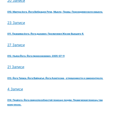
20 Записи
010. Мантра йога. Йога Вибрации Речи, Мысли, Праны. Порождение волн смысла.
23 Записи
011. Пранаяма йога. Йога дыхания. Проявления Жизни Высшего Я.
27 Записи
012. Ньяса Йога. Йога прикосновения. 2005-07-11
21 Записи
013. Йога Тапаса. Йога Вайрагья. Йога Аскетизма , отрешонности и самоконтроля.
4 Записи
014. Прайога. Йога сверхспособностей помощи людям. Праническая помощь тем
кому плохо.