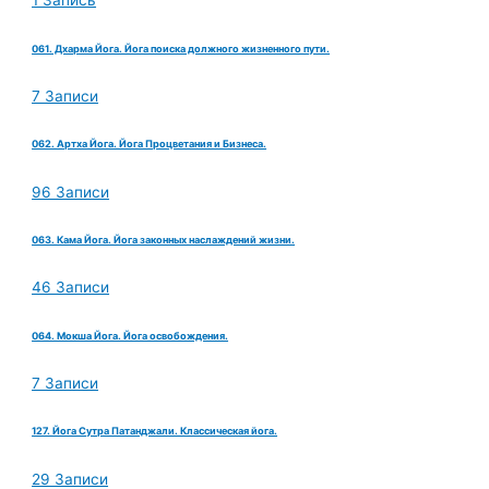
1 Запись
061. Дхарма Йога. Йога поиска должного жизненного пути.
7 Записи
062. Артха Йога. Йога Процветания и Бизнеса.
96 Записи
063. Кама Йога. Йога законных наслаждений жизни.
46 Записи
064. Мокша Йога. Йога освобождения.
7 Записи
127. Йога Сутра Патанджали. Классическая йога.
29 Записи