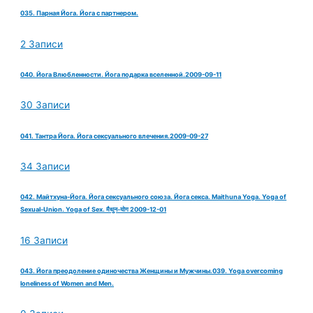
035. Парная Йога. Йога с партнером.
2 Записи
040. Йога Влюбленности. Йога подарка вселенной.2009-09-11
30 Записи
041. Тантра Йога. Йога сексуального влечения.2009-09-27
34 Записи
042. Майтхуна-Йога. Йога сексуального союза. Йога секса. Maithuna Yoga. Yoga of
Sexual-Union. Yoga of Sex. मैथुन-योग 2009-12-01
16 Записи
043. Йога преодоление одиночества Женщины и Мужчины.039. Yoga overcoming
loneliness of Women and Men.