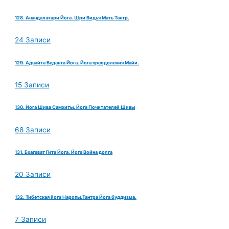
128. Анандалахари Йога. Шри Видья Мать Тантр.
24 Записи
129. Адвайта Веданта Йога. Йога преодоления Майи.
15 Записи
130. Йога Шива Самхиты. Йога Почитателей Шивы
68 Записи
131. Бхагават Гита Йога. Йога Война долга
20 Записи
132. Тибетская йога Наропы.Тантра Йога буддизма.
7 Записи