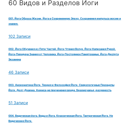
60 Видов и Разделов Йоги
001. Йога Образа Жизни. Йога в Современную Эпоху. Сохранения импульса жизни и
знания.
102 Записи
002. Йога Обучения из Пяти Частей. Йога-Чтения Вслух. Йога-Написания Рукой.
Йога-Передача Знания от Человека. Йога-Постоянное Памятованье. Йога-Диспута
Экзамена
46 Записи
003. Аксиоматика Йоги. Теория и Философия Йоги. Сверхлогичные Принципы
Йоги. Долг-Дхарма. Ахимса-не причинения вреда. Брахмочарья -разумность
51 Записи
004. Ведическая йога. Веды и Йога. Классическая Йога. Тантрическая Йога. Не
Ведические Йоги.