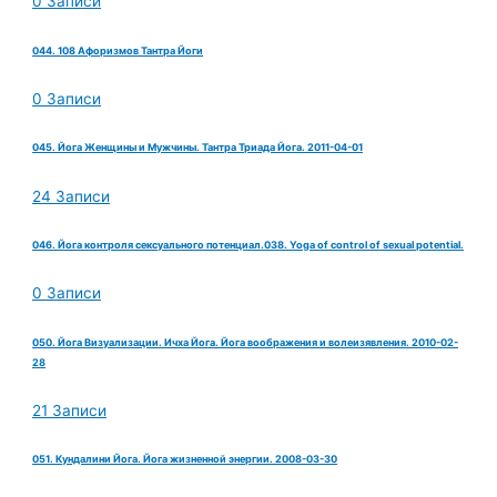
0 Записи
044. 108 Афоризмов Тантра Йоги
0 Записи
045. Йога Женщины и Мужчины. Тантра Триада Йога. 2011-04-01
24 Записи
046. Йога контроля сексуального потенциал.038. Yoga of control of sexual potential.
0 Записи
050. Йога Визуализации. Ичха Йога. Йога воображения и волеизявления. 2010-02-
28
21 Записи
051. Кундалини Йога. Йога жизненной энергии. 2008-03-30