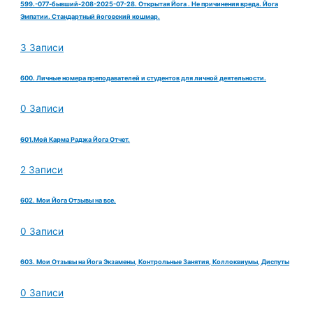
599.-077-бывший-208-2025-07-28. Открытая Йога . Не причинения вреда. Йога
Эмпатии. Стандартный йоговский кошмар.
3 Записи
600. Личные номера преподавателей и студентов для личной деятельности.
0 Записи
601.Мой Карма Раджа Йога Отчет.
2 Записи
602. Мои Йога Отзывы на все.
0 Записи
603. Мои Отзывы на Йога Экзамены, Контрольные Занятия, Коллоквиумы, Диспуты
0 Записи