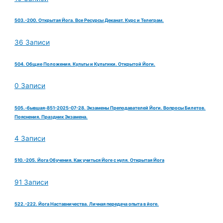
503.-200. Открытая Йога. Все Ресурсы Деканат. Курс и Телеграм.
36 Записи
504. Общие Положения. Культы и Культики. Открытой Йоги.
0 Записи
505.-бывшая-851-2025-07-28. Экзамены Преподавателей Йоги. Вопросы Билетов.
Пояснения. Праздник Экзамена.
4 Записи
510.-205. Йога Обучения. Как учиться Йоге с нуля. Открытая Йога
91 Записи
522.-222. Йога Наставничества. Личная передача опыта в йоге.