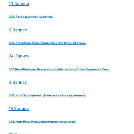
19 Записи
005. Йога разминка гимнастика.
0 Записи
006. Хатха Йога. Йога Статических Поз Тела или Асаны.
24 Записи
007. Йога Шавасана. Высшая Йога Небытия. Йога Покоя Сознания и Тела.
4 Записи
008. Йога Простирания. Циклические йога упражнения.
18 Записи
009. Крия Йога. Йога Динамических упражнений.