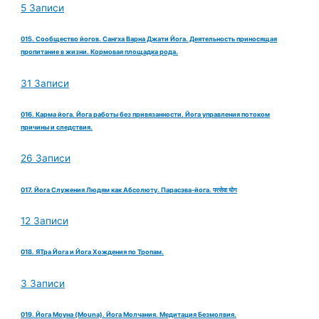
5 Записи
015. Сообщество йогов. Сангха Варна Джати Йога. Деятельность приносящая
пропитание в жизни. Кормовая площадка рода.
31 Записи
016. Карма йога. Йога работы без привязанности. Йога управления потоком
причины и следствия.
26 Записи
017. Йога Служения Людям как Абсолюту. Парасэва-йога. परसेवा योग
12 Записи
018. ЯТра Йога и Йога Хождения по Тропам.
3 Записи
019. Йога Моуна (Mouna). Йога Молчания. Медитация Безмолвия.