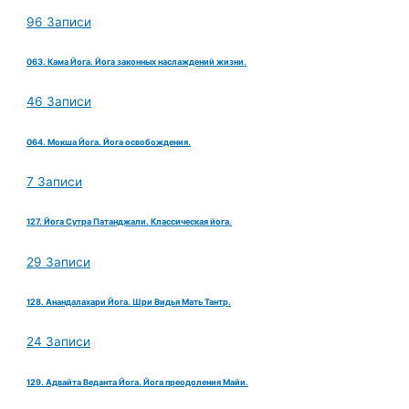
96 Записи
063. Кама Йога. Йога законных наслаждений жизни.
46 Записи
064. Мокша Йога. Йога освобождения.
7 Записи
127. Йога Сутра Патанджали. Классическая йога.
29 Записи
128. Анандалахари Йога. Шри Видья Мать Тантр.
24 Записи
129. Адвайта Веданта Йога. Йога преодоления Майи.