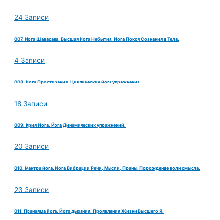
24 Записи
007. Йога Шавасана. Высшая Йога Небытия. Йога Покоя Сознания и Тела.
4 Записи
008. Йога Простирания. Циклические йога упражнения.
18 Записи
009. Крия Йога. Йога Динамических упражнений.
20 Записи
010. Мантра йога. Йога Вибрации Речи, Мысли, Праны. Порождение волн смысла.
23 Записи
011. Пранаяма йога. Йога дыхания. Проявления Жизни Высшего Я.