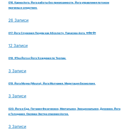
016. Карма йога. Йога работы без привязанности. Йога управления потоком
причины и следствия.
26 Записи
017. Йога Служения Людям как Абсолюту. Парасэва-йога. परसेवा योग
12 Записи
018. ЯТра Йога и Йога Хождения по Тропам.
3 Записи
019. Йога Моуна (Mouna). Йога Молчания. Медитация Безмолвия.
3 Записи
020. Йога и Еда. Питания Физическое, Ментальное, Эмоциональное, Духовное. Йога
и Голодания. Овсянка-Экстра спасение йогов.
3 Записи