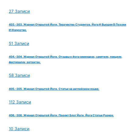
27 Записи
403.-303. Журнал Открытой Йоги. Творчество Студентов. Йога И Высшее В Поэзии
И Искусстве.
51 Записи
404.-304. Журнал Открытой Йоги. Отзывы о йога семинарах, занятиях, лекциях,
фестивалях, ретритах.
58 Записи
405.-305. Журнал Открытой Йоги. Статьи на английском языке.
112 Записи
406.-306. Журнал Открытой Йоги. Проект Блог Йоги. Йога Статьи Разное.
10 Записи