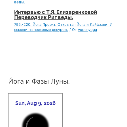
Интервью с Т.Я. Елизаренковой
Переводчик Риг веды.
795.-220. Йога Проект. Открытая Йога и Лайфхаки. И
ссылки на полезные ресурсы.
/ От
vopenyoga
Йога и Фазы Луны.