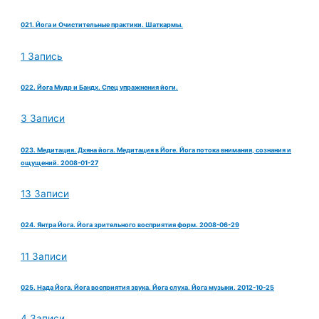
021. Йога и Очистительные практики. Шаткармы.
1 Запись
022. Йога Мудр и Бандх. Спец упражнения йоги.
3 Записи
023. Медитация. Дхяна йога. Медитация в Йоге. Йога потока внимания, сознания и
ощущений. 2008-01-27
13 Записи
024. Янтра Йога. Йога зрительного восприятия форм. 2008-06-29
11 Записи
025. Нада Йога. Йога восприятия звука. Йога слуха. Йога музыки. 2012-10-25
4 Записи