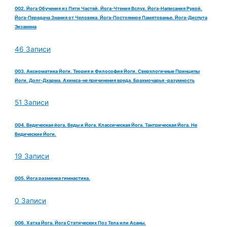
002. Йога Обучения из Пяти Частей. Йога-Чтения Вслух. Йога-Написания Рукой.
Йога-Передача Знания от Человека. Йога-Постоянное Памятованье. Йога-Диспута
Экзамена
46 Записи
003. Аксиоматика Йоги. Теория и Философия Йоги. Сверхлогичные Принципы
Йоги. Долг-Дхарма. Ахимса-не причинения вреда. Брахмочарья -разумность
51 Записи
004. Ведическая йога. Веды и Йога. Классическая Йога. Тантрическая Йога. Не
Ведические Йоги.
19 Записи
005. Йога разминка гимнастика.
0 Записи
006. Хатха Йога. Йога Статических Поз Тела или Асаны.