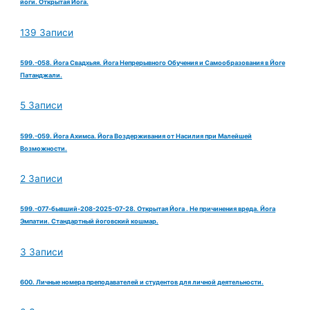
йоги. Открытая Йога.
139 Записи
599.-058. Йога Свадхьяя. Йога Непрерывного Обучения и Самообразования в Йоге
Патанджали.
5 Записи
599.-059. Йога Ахимса. Йога Воздерживания от Насилия при Малейшей
Возможности.
2 Записи
599.-077-бывший-208-2025-07-28. Открытая Йога . Не причинения вреда. Йога
Эмпатии. Стандартный йоговский кошмар.
3 Записи
600. Личные номера преподавателей и студентов для личной деятельности.