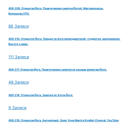
400-209. Открытая Йога. Практические занятия Йогой. Мастерклассы.
Воркшопы.УПЗ.
86 Записи
400-210. Открытой Йога. Лекции по йоге преподавателей, студентов, выпускников.
Все кто с нами.
111 Записи
400-217. Открытая Йога. Практические занятия по разным аспектам Йоги.
48 Записи
400-218. Открытая Йога. Занятия по Хатха Йоге.
9 Записи
400-219. Открытая Йога. Английский. Open Yoga Mantra English Channal. YouTube