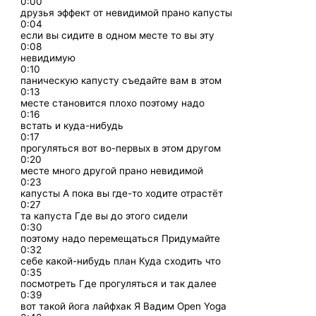
0:00
друзья эффект от невидимой прано капусты
0:04
если вы сидите в одном месте то вы эту
0:08
невидимую
0:10
паническую капусту съедайте вам в этом
0:13
месте становится плохо поэтому надо
0:16
встать и куда-нибудь
0:17
прогуляться вот во-первых в этом другом
0:20
месте много другой прано невидимой
0:23
капусты А пока вы где-то ходите отрастёт
0:27
та капуста Где вы до этого сидели
0:30
поэтому надо перемещаться Придумайте
0:32
себе какой-нибудь план Куда сходить что
0:35
посмотреть Где прогуляться и так далее
0:39
вот такой йога лайфхак Я Вадим Open Yoga