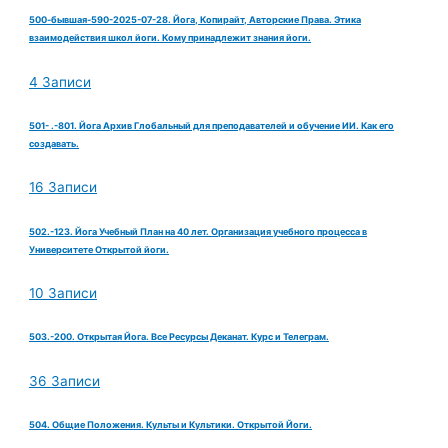
500-бывшая-590-2025-07-28. Йога, Копирайт, Авторские Права. Этика
взаимодействия школ йоги. Кому принадлежит знания йоги.
4 Записи
501- .-801. Йога Архив Глобальный для преподавателей и обучение ИИ. Как его
создавать.
16 Записи
502.-123. Йога Учебный План на 40 лет. Организация учебного процесса в
Университете Открытой йоги.
10 Записи
503.-200. Открытая Йога. Все Ресурсы Деканат. Курс и Телеграм.
36 Записи
504. Общие Положения. Культы и Культики. Открытой Йоги.