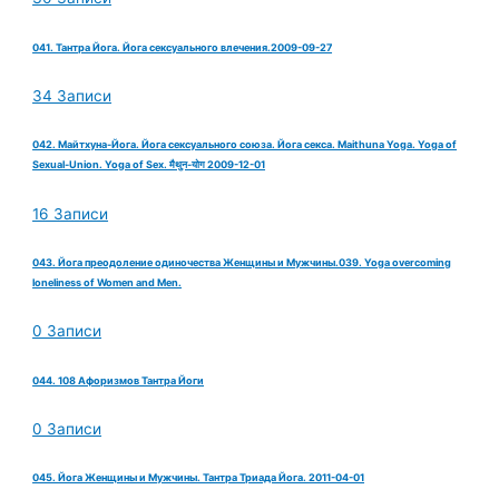
041. Тантра Йога. Йога сексуального влечения.2009-09-27
34 Записи
042. Майтхуна-Йога. Йога сексуального союза. Йога секса. Maithuna Yoga. Yoga of
Sexual-Union. Yoga of Sex. मैथुन-योग 2009-12-01
16 Записи
043. Йога преодоление одиночества Женщины и Мужчины.039. Yoga overcoming
loneliness of Women and Men.
0 Записи
044. 108 Афоризмов Тантра Йоги
0 Записи
045. Йога Женщины и Мужчины. Тантра Триада Йога. 2011-04-01