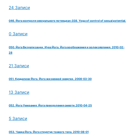
24 Записи
046. Йога контроля сексуального потенциал.038. Yoga of control of sexual potential.
0 Записи
050. Йога Визуализации. Ичха Йога. Йога воображения и волеизявления. 2010-02-
28
21 Записи
051. Кундалини Йога. Йога жизненной энергии. 2008-03-30
13 Записи
052. Йога Умирания. Йога преодоления смерти.2010-04-25
5 Записи
053. Чакра Йога. Йога структур тонкого тела. 2010-08-01