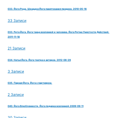
033. Йога Рода. Шраддха Йога памятования предков. 2010-05-16
33 Записи
033. Рита Йога. Йога танца вселенной и человека. Йога Ритма Уместости Действий.
2011-11-18
21 Записи
034. Натья Йога. Йога театра и актеров. 2012-06-29
3 Записи
035. Парная Йога. Йога с партнером.
2 Записи
040. Йога Влюбленности. Йога подарка вселенной.2009-09-11
30 Записи