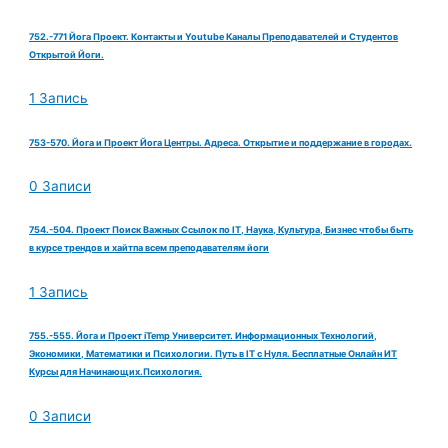
752.-771 Йога Проект. Контакты и Youtube Каналы Преподавателей и Студентов
Открытой Йоги.
1 Запись
753-570. Йога и Проект Йога Центры. Адреса. Открытие и поддержание в городах.
0 Записи
754.-504. Проект Поиск Важных Ссылок по IT, Наука, Культура, Бизнес чтобы быть
в курсе трендов и хайтпа всем преподавателям йоги
1 Запись
755.-555. Йога и Проект iTemp Университет. Информационных Технологий,
Экономики, Математики и Психологии. Путь в IT с Нуля. Бесплатные Онлайн ИТ
Курсы для Начинающих.Психология.
0 Записи