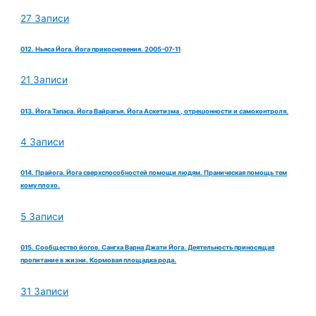
27 Записи
012. Ньяса Йога. Йога прикосновения. 2005-07-11
21 Записи
013. Йога Тапаса. Йога Вайрагья. Йога Аскетизма , отрешонности и самоконтроля.
4 Записи
014. Прайога. Йога сверхспособностей помощи людям. Праническая помощь тем
кому плохо.
5 Записи
015. Сообщество йогов. Сангха Варна Джати Йога. Деятельность приносящая
пропитание в жизни. Кормовая площадка рода.
31 Записи