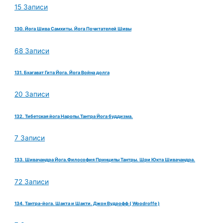
15 Записи
130. Йога Шива Самхиты. Йога Почитателей Шивы
68 Записи
131. Бхагават Гита Йога. Йога Война долга
20 Записи
132. Тибетская йога Наропы.Тантра Йога буддизма.
7 Записи
133. Шивачандра Йога.Философия Принципы Тантры. Шри Юкта Шивачандра.
72 Записи
134. Тантра-йога. Шакта и Шакти. Джон Вудрофф ( Woodroffe )