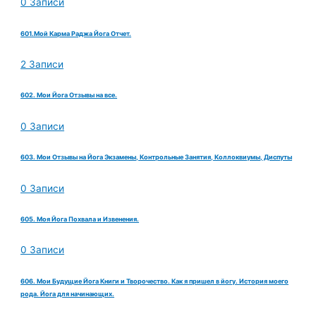
0 Записи
601.Мой Карма Раджа Йога Отчет.
2 Записи
602. Мои Йога Отзывы на все.
0 Записи
603. Мои Отзывы на Йога Экзамены, Контрольные Занятия, Коллоквиумы, Диспуты
0 Записи
605. Моя Йога Похвала и Извенения.
0 Записи
606. Мои Будущие Йога Книги и Творочество. Как я пришел в йогу. История моего
рода. Йога для начинающих.