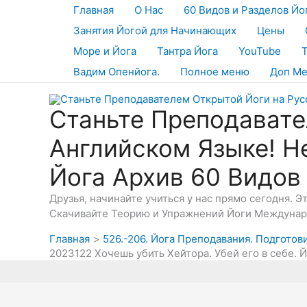
Перейти
Главная
О Нас
60 Видов и Разделов Йо
к
Занятия Йогой для Начинающих
Цены
содержимому
Море и Йога
Тантра Йога
YouTube
Вадим Опенйога.
Полное меню
Доп М
Станьте Преподавате
Английском Языке! Н
Йога Архив 60 Видов
Друзья, начинайте учиться у нас прямо сегодня. 
Скачивайте Теорию и Упражнений Йоги Междунаро
Главная
526.-206. Йога Преподавания. Подготов
2023122 Хочешь убить Хейтора. Убей его в себе. 