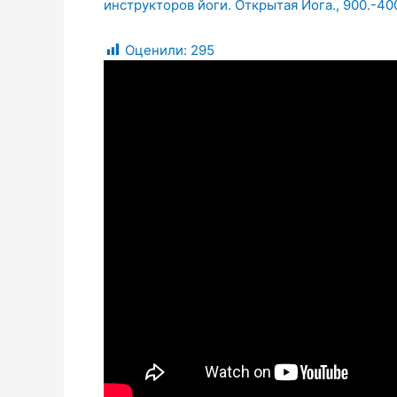
инструкторов йоги. Открытая Йога.
,
900.-40
Оценили:
295