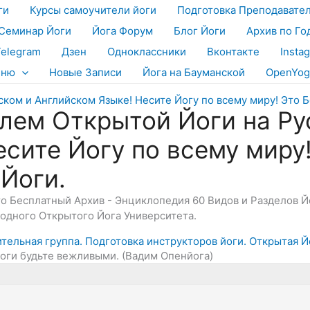
ги
Курсы самоучители йоги
Подготовка Преподавате
Семинар Йоги
Йога Форум
Блог Йоги
Архив по Го
Telegram
Дзен
Одноклассники
Вконтакте
Insta
еню
Новые Записи
Йога на Бауманской
OpenYog
лем Открытой Йоги на Ру
есите Йогу по всему миру
 Йоги.
Это Бесплатный Архив - Энциклопедия 60 Видов и Разделов 
дного Открытого Йога Университета.
ительная группа. Подготовка инструкторов йоги. Открытая Й
Йоги будьте вежливыми. (Вадим Опенйога)