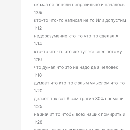
сказал её поняли неправильно и началось
1:09
кто-то что-то написал не то Или допустим
1:12
недоразумение кто-то что-то сделал А
1:14
кто-то что-то это же тут же снёс потому
1:16
что думал что это не надо да а человек
1:18
думает что кто-то с злым умыслом что-то
1:20
делает так вот Я сам тратил 80% времени
1:25
на значит то чтобы всех наших помирить и
1:28
сделать санку я смотрю на наших старших