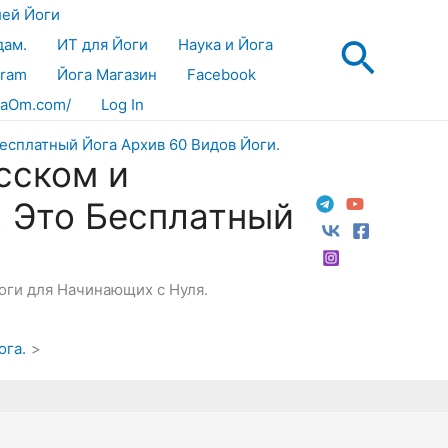
лей Йоги
Поис
дам.
ИТ для Йоги
Наука и Йога
gram
Йога Магазин
Facebook
aOm.com/
Log In
сском и
! Это Бесплатный
Йоги для Начинающих с Нуля.
ога.