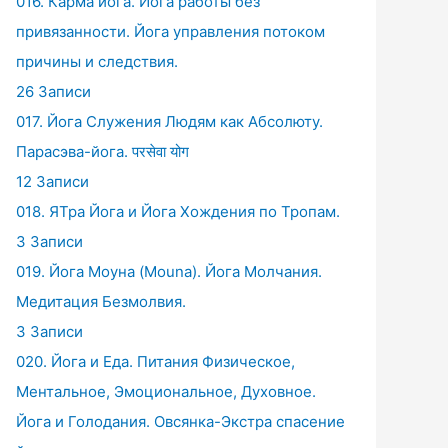
016. Карма йога. Йога работы без
привязанности. Йога управления потоком
причины и следствия.
26 Записи
017. Йога Служения Людям как Абсолюту.
Парасэва-йога. परसेवा योग
12 Записи
018. ЯТра Йога и Йога Хождения по Тропам.
3 Записи
019. Йога Моуна (Mouna). Йога Молчания.
Медитация Безмолвия.
3 Записи
020. Йога и Еда. Питания Физическое,
Ментальное, Эмоциональное, Духовное.
Йога и Голодания. Овсянка-Экстра спасение