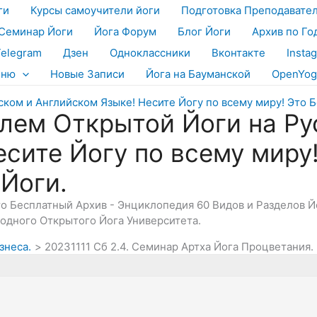
ги
Курсы самоучители йоги
Подготовка Преподавате
Семинар Йоги
Йога Форум
Блог Йоги
Архив по Го
Telegram
Дзен
Одноклассники
Вконтакте
Insta
еню
Новые Записи
Йога на Бауманской
OpenYog
лем Открытой Йоги на Ру
есите Йогу по всему миру
 Йоги.
Это Бесплатный Архив - Энциклопедия 60 Видов и Разделов 
дного Открытого Йога Университета.
знеса.
20231111 Сб 2.4. Семинар Артха Йога Процветания.