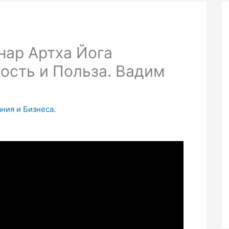
нар Артха Йога
ость и Польза. Вадим
ания и Бизнеса.