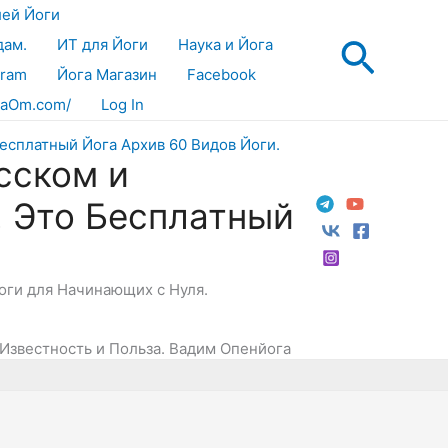
лей Йоги
Поис
дам.
ИТ для Йоги
Наука и Йога
gram
Йога Магазин
Facebook
aOm.com/
Log In
сском и
! Это Бесплатный
Йоги для Начинающих с Нуля.
 Известность и Польза. Вадим Опенйога