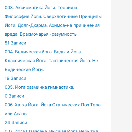
003. Аксиоматика Йоги. Теория и
Философия Йоги. Сверхлогичные Принципы
Йоги. Долг-Дхарма. Ахимса-не причинения
вреда. Брахмочарья -разумность
51 Записи
004. Ведическая йога. Веды и Йога.
Классическая Йога. Тантрическая Йога. Не
Ведические Йоги.
19 Записи
005. Йога разминка гимнастика.
0 Записи
006. Хатха Йога. Йога Статических Поз Тела
или Асаны.
24 Записи
007. Йога Шавасана. Высшая Йога Небытия.