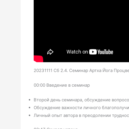
20231111 Сб 2.4. Семинар Артха Йога Процв
00:00 Введение в семинар
Второй день семинара, обсуждение вопросо
Обсуждение важности личного благополучия
Личный опыт автора в преодолении труднос