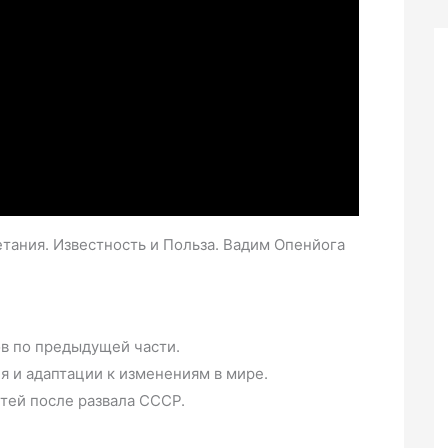
етания. Известность и Польза. Вадим Опенйога
в по предыдущей части.
 и адаптации к изменениям в мире.
тей после развала СССР.