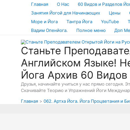
Перейти
Главная
О Нас
60 Видов и Разделов Йо
к
Занятия Йогой для Начинающих
Цены
содержимому
Море и Йога
Тантра Йога
YouTube
Вадим Опенйога.
Полное меню
Доп М
Станьте Преподавате
Английском Языке! Н
Йога Архив 60 Видов
Друзья, начинайте учиться у нас прямо сегодня. 
Скачивайте Теорию и Упражнений Йоги Междунаро
Главная
062. Артха Йога. Йога Процветания и Би