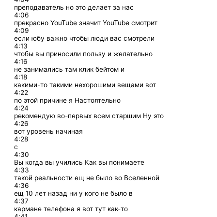
преподаватель но это делает за нас
4:06
прекрасно YouTube значит YouTube смотрит
4:09
если юбу важно чтобы люди вас смотрели
4:13
чтобы вы приносили пользу и желательно
4:16
не занимались там клик бейтом и
4:18
какими-то такими нехорошими вещами вот
4:22
по этой причине я Настоятельно
4:24
рекомендую во-первых всем старшим Ну это
4:26
вот уровень начиная
4:28
с
4:30
Вы когда вы учились Как вы понимаете
4:33
такой реальности ещ не было во Вселенной
4:36
ещ 10 лет назад ни у кого не было в
4:37
кармане телефона я вот тут как-то
4:41