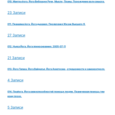
010. Мантра йога. Йога Вибрации Речи, Мысли, Праны. Порождение волн смысла.
23 Записи
011. Пранаяма йога. Йога дыхания. Проявления Жизни Высшего Я.
27 Записи
012. Ньяса Йога. Йога прикосновения. 2005-07-11
21 Записи
013. Йога Тапаса. Йога Вайрагья. Йога Аскетизма , отрешонности и самоконтроля.
4 Записи
014. Прайога. Йога сверхспособностей помощи людям. Праническая помощь тем
кому плохо.
5 Записи