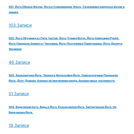
001. Йога Образа Жизни. Йога в Современную Эпоху. Сохранения импульса жизни и
знания.
103 Записи
002. Йога Обучения из Пяти Частей. Йога-Чтения Вслух. Йога-Написания Рукой.
Йога-Передача Знания от Человека. Йога-Постоянное Памятованье. Йога-Диспута
Экзамена
46 Записи
003. Аксиоматика Йоги. Теория и Философия Йоги. Сверхлогичные Принципы
Йоги. Долг-Дхарма. Ахимса-не причинения вреда. Брахмочарья -разумность
51 Записи
004. Ведическая йога. Веды и Йога. Классическая Йога. Тантрическая Йога. Не
Ведические Йоги.
19 Записи