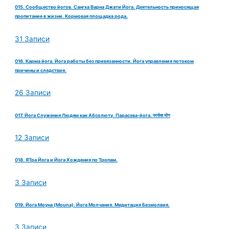
015. Сообщество йогов. Сангха Варна Джати Йога. Деятельность приносящая
пропитание в жизни. Кормовая площадка рода.
31 Записи
016. Карма йога. Йога работы без привязанности. Йога управления потоком
причины и следствия.
26 Записи
017. Йога Служения Людям как Абсолюту. Парасэва-йога. परसेवा योग
12 Записи
018. ЯТра Йога и Йога Хождения по Тропам.
3 Записи
019. Йога Моуна (Mouna). Йога Молчания. Медитация Безмолвия.
3 Записи