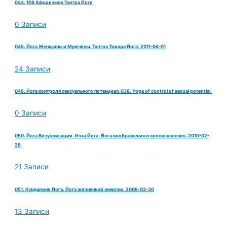
044. 108 Афоризмов Тантра Йоги
0 Записи
045. Йога Женщины и Мужчины. Тантра Триада Йога. 2011-04-01
24 Записи
046. Йога контроля сексуального потенциал.038. Yoga of control of sexual potential.
0 Записи
050. Йога Визуализации. Ичха Йога. Йога воображения и волеизявления. 2010-02-
28
21 Записи
051. Кундалини Йога. Йога жизненной энергии. 2008-03-30
13 Записи