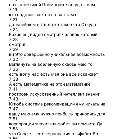
со статистикой Посмотрите откуда к вам
7:19
кто подписывается на вас там в
7:21
дальнейшем есть даже такое что Откуда
7:24
Какие ещ видео смотрит человек который
7:28
смотрит
7:29
ви Это совершенно уникальная возможность
7:32
Взглянуть на вселенную сквозь маю то
7:36
есть вот у нас есть мая она всё искажает
7:38
А есть математика на этой математике
7:41
построен искусственный интеллект значит
7:43
Ютюба система рекомендации ему чихать на
7:47
вашу маю ему нужно прибыль приносить для
7:51
корпорации значит альфабет вы помните Да
7:53
что Google — это корпорация альфабет Вот
7:56