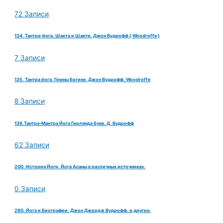
72 Записи
134. Тантра-йога. Шакта и Шакти. Джон Вудрофф ( Woodroffe )
7 Записи
135. Тантра йога. Гимны Богине. Джон Вудрофф. Woodroffe
8 Записи
136.Тантра-Мантра Йога Гирлянда букв. Д. Вудрофф
62 Записи
200. История Йоги. Йога Асаны в различных источниках.
0 Записи
280. Йога и Биографии. Джон Джордж Вудрофф. и другие.