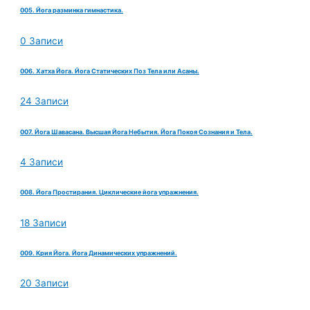
005. Йога разминка гимнастика.
0 Записи
006. Хатха Йога. Йога Статических Поз Тела или Асаны.
24 Записи
007. Йога Шавасана. Высшая Йога Небытия. Йога Покоя Сознания и Тела.
4 Записи
008. Йога Простирания. Циклические йога упражнения.
18 Записи
009. Крия Йога. Йога Динамических упражнений.
20 Записи