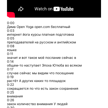
0:00
Дима Open Yoga open.com бесплатный
0:03
интернет йога курсы платная подготовка
0:05
преподавателей на русском и английском
0:08
языке
0:11
значит и вот такое моё послание сейчас в
0:14
общем-то наступает Эпоха Ютюба во всяком
0:17
случае сейчас мы видим что посещение
0:19
растёт А других каких-то площадок
0:22
сокращается по что есть закон сохранения
0:25
внимания
0:26
закон количество внимания У людей
0:30