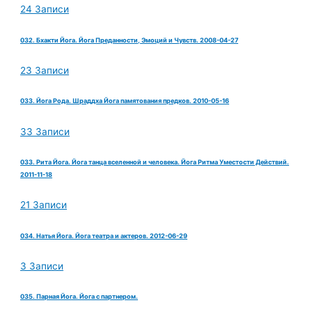
24 Записи
032. Бхакти Йога. Йога Преданности, Эмоций и Чувств. 2008-04-27
23 Записи
033. Йога Рода. Шраддха Йога памятования предков. 2010-05-16
33 Записи
033. Рита Йога. Йога танца вселенной и человека. Йога Ритма Уместости Действий.
2011-11-18
21 Записи
034. Натья Йога. Йога театра и актеров. 2012-06-29
3 Записи
035. Парная Йога. Йога с партнером.