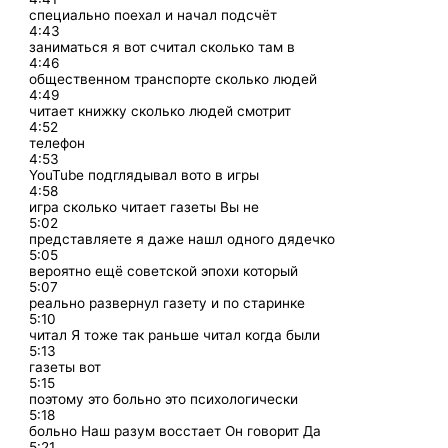
специально поехал и начал подсчёт
4:43
заниматься я вот считал сколько там в
4:46
общественном транспорте сколько людей
4:49
читает книжку сколько людей смотрит
4:52
телефон
4:53
YouTube подглядывал вото в игры
4:58
игра сколько читает газеты Вы не
5:02
представляете я даже нашл одного дядечко
5:05
вероятно ещё советской эпохи который
5:07
реально развернул газету и по старинке
5:10
читал Я тоже так раньше читал когда были
5:13
газеты вот
5:15
поэтому это больно это психологически
5:18
больно Наш разум восстает Он говорит Да
5:21