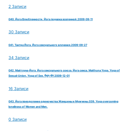
2 Записи
040. Йога Влюбленности. Йога подарка вселенной.2009-09-11
30 Записи
041. Тантра Йога. Йога сексуального влечения.2009-09-27
34 Записи
042. Майтхуна-Йога. Йога сексуального союза. Йога секса. Maithuna Yoga. Yoga of
Sexual-Union. Yoga of Sex. मैथुन-योग 2009-12-01
16 Записи
043. Йога преодоление одиночества Женщины и Мужчины.039. Yoga overcoming
loneliness of Women and Men.
0 Записи