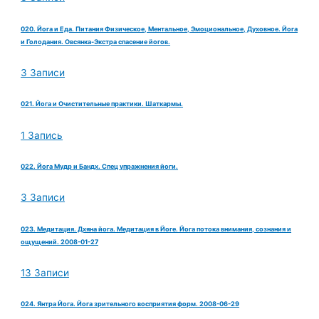
020. Йога и Еда. Питания Физическое, Ментальное, Эмоциональное, Духовное. Йога
и Голодания. Овсянка-Экстра спасение йогов.
3 Записи
021. Йога и Очистительные практики. Шаткармы.
1 Запись
022. Йога Мудр и Бандх. Спец упражнения йоги.
3 Записи
023. Медитация. Дхяна йога. Медитация в Йоге. Йога потока внимания, сознания и
ощущений. 2008-01-27
13 Записи
024. Янтра Йога. Йога зрительного восприятия форм. 2008-06-29