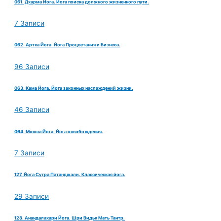
061. Дхарма Йога. Йога поиска должного жизненного пути.
7 Записи
062. Артха Йога. Йога Процветания и Бизнеса.
96 Записи
063. Кама Йога. Йога законных наслаждений жизни.
46 Записи
064. Мокша Йога. Йога освобождения.
7 Записи
127. Йога Сутра Патанджали. Классическая йога.
29 Записи
128. Анандалахари Йога. Шри Видья Мать Тантр.