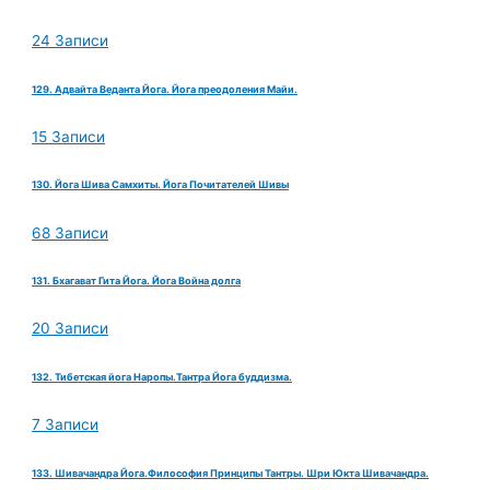
24 Записи
129. Адвайта Веданта Йога. Йога преодоления Майи.
15 Записи
130. Йога Шива Самхиты. Йога Почитателей Шивы
68 Записи
131. Бхагават Гита Йога. Йога Война долга
20 Записи
132. Тибетская йога Наропы.Тантра Йога буддизма.
7 Записи
133. Шивачандра Йога.Философия Принципы Тантры. Шри Юкта Шивачандра.