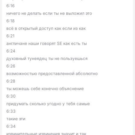
6:16
ничего не делать если ты не выложил это
6:18
всё в открытый доступ как если из как
6:21
англичане наши говорят SE как есть ты
6:24
духовный тунеядец ты не пользуешься
6:26
возможностью предоставленной абсолютно
6:28
ты можешь себе конечно объяснение
6:30
придумать сколько угодно у тебя самые
6:33
такие эти
6:34
извинительные извинения значит и так