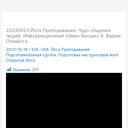
20230923 Йога Преподавания. Чудо общения
людей. Информационный обмен Высших Я. Вадим
Опенйога
2023-10-16
/
526.-206. Йога Преподавания.
Подготовительная группа. Подготовка инструкторов йоги.
Открытая Йога.
Оценили:
317