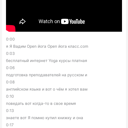
0:00
я Я Вадим Open йога Open йога класс.com
0:03
бесплатный интернет Yoga курсы платная
0:06
подготовка преподавателей на русском и
0:08
английском языке и вот о чём я хотел вам
0:10
поведать вот когда-то в свое время
0:13
знаете вот Я помню купил книжку и она
0:17