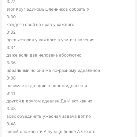
3:27
этот Круг единомышленников собрать У
3:30
каждого свой на нрав у каждого
3:32
предыстория у каждого в ули-изъявления
3:34
даже если два человека абсолютно
3:36
идеальный но они же по-разному идеальное
3:38
понимаете да один в одном идеален и
3:41
другой в другом идеален Да И вот как их
3:43
всех объединить ужасная задача вот по
3:48
своей сложности А ну ещё более А что это