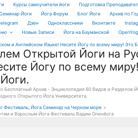
ги
Курсы самоучители йоги
Подготовка Преподавате
Семинар Йоги
Йога Форум
Блог Йоги
Архив по Го
Telegram
Дзен
Одноклассники
Вконтакте
Insta
еню
Новые Записи
Йога на Бауманской
OpenYog
лем Открытой Йоги на Ру
есите Йогу по всему миру
 Йоги.
Это Бесплатный Архив - Энциклопедия 60 Видов и Разделов 
дного Открытого Йога Университета.
инг Фестиваль, Йога Семинар на Черном море
Детям и Взрослым Йога Фестиваль Вадим Опенйога