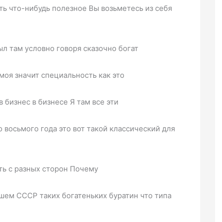
ь что-нибудь полезное Вы возьметесь из себя
был там условно говоря сказочно богат
моя значит специальность как это
в бизнес в бизнесе Я там все эти
 восьмого года это вот такой классический для
ать с разных сторон Почему
шем СССР таких богатеньких буратин что типа