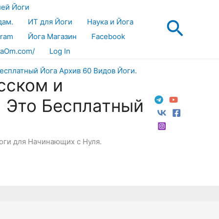
лей Йоги
Поис
дам.
ИТ для Йоги
Наука и Йога
gram
Йога Магазин
Facebook
aOm.com/
Log In
сском и
! Это Бесплатный
Йоги для Начинающих с Нуля.