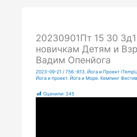
20230901Пт 15 30 3д1ч
новичкам Детям и Вз
Вадим Опенйога
2023-09-21
/
756.-813. Йога и Проект iTempU
Йога и проект. Йога и Море. Кемпинг Фести
Оценили:
245