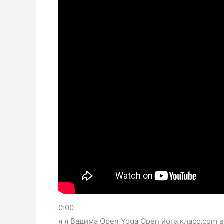
0:00
я я Вадима Open Yoga Open йога класс.com 