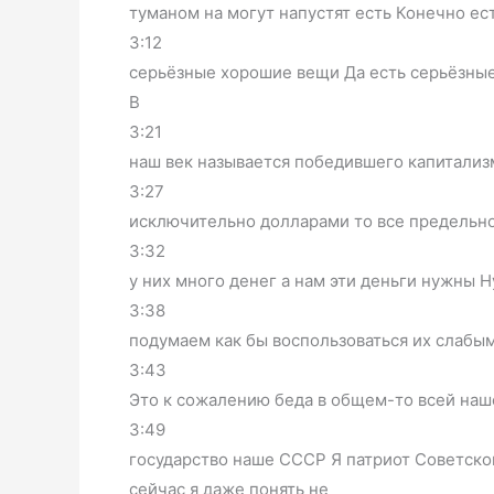
туманом на могут напустят есть Конечно ес
3:12
серьёзные хорошие вещи Да есть серьёзны
В
3:21
наш век называется победившего капитализм
3:27
исключительно долларами то все предельно
3:32
у них много денег а нам эти деньги нужны Н
3:38
подумаем как бы воспользоваться их слабым
3:43
Это к сожалению беда в общем-то всей наш
3:49
государство наше СССР Я патриот Советског
сейчас я даже понять не