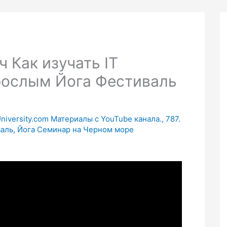
 Как изучать IT
рослым Йога Фестиваль
niversity.com Материалы с YouTube канала.
,
787.
валь, Йога Семинар на Черном море