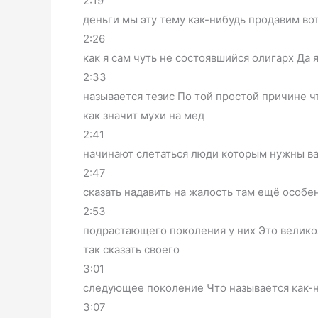
2:19
деньги мы эту тему как-нибудь продавим вот
2:26
как я сам чуть не состоявшийся олигарх Да 
2:33
называется тезис По той простой причине чт
как значит мухи на мед
2:41
начинают слетаться люди которым нужны ва
2:47
сказать надавить на жалость там ещё особе
2:53
подрастающего поколения у них Это великол
так сказать своего
3:01
следующее поколение Что называется как-н
3:07