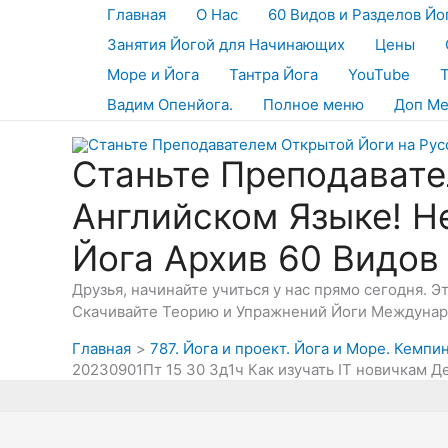
Перейти
Главная
О Нас
60 Видов и Разделов Йо
к
Занятия Йогой для Начинающих
Цены
содержимому
Море и Йога
Тантра Йога
YouTube
Вадим Опенйога.
Полное меню
Доп М
Станьте Преподавате
Английском Языке! Н
Йога Архив 60 Видов
Друзья, начинайте учиться у нас прямо сегодня. 
Скачивайте Теорию и Упражнений Йоги Междунаро
Главная
787. Йога и проект. Йога и Море. Кемп
20230901Пт 15 30 3д1ч Как изучать IT новичкам 