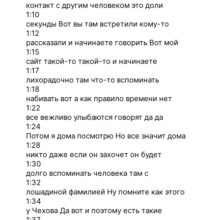
контакт с другим человеком это доли
1:10
секунды Вот вы там встретили кому-то
1:12
рассказали и начинаете говорить Вот мой
1:15
сайт такой-то такой-то и начинаете
1:17
лихорадочно там что-то вспоминать
1:18
набивать вот а как правило времени нет
1:22
все вежливо улыбаются говорят да да
1:24
Потом я дома посмотрю Но все значит дома
1:28
никто даже если он захочет он будет
1:30
долго вспоминать человека там с
1:32
лошадиной фамилией Ну помните как этого
1:34
у Чехова Да вот и поэтому есть такие
1:37