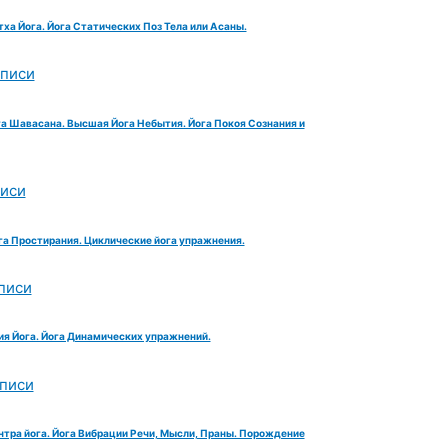
тха Йога. Йога Статических Поз Тела или Асаны.
аписи
га Шавасана. Высшая Йога Небытия. Йога Покоя Сознания и
писи
га Простирания. Циклические йога упражнения.
писи
ия Йога. Йога Динамических упражнений.
аписи
нтра йога. Йога Вибрации Речи, Мысли, Праны. Порождение