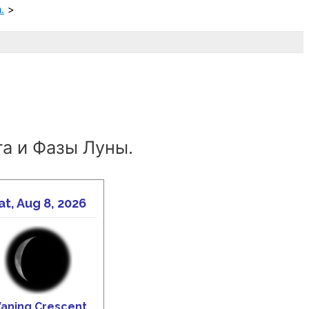
.
а и Фазы Луны.