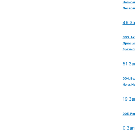
Написан
Постоян
46 З
003. Ак
Принцип
Брахмо
51 За
004. Ве
Йога. Н
19 За
005. Йо
0 Зап