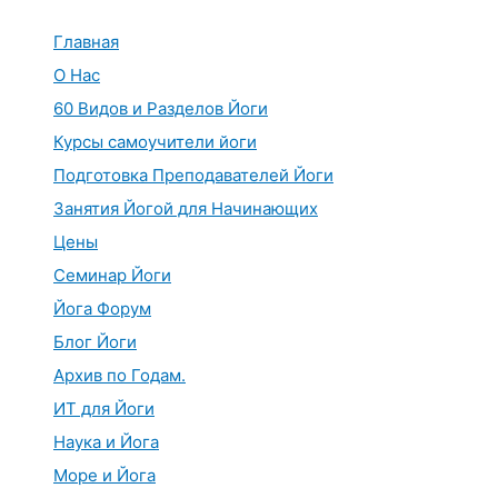
Перейти
к
Главная
содержимому
О Нас
60 Видов и Разделов Йоги
Курсы самоучители йоги
Подготовка Преподавателей Йоги
Занятия Йогой для Начинающих
Цены
Семинар Йоги
Йога Форум
Блог Йоги
Архив по Годам.
ИТ для Йоги
Наука и Йога
Море и Йога