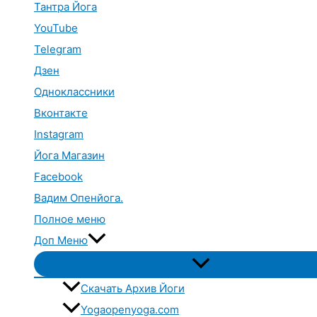
Тантра Йога
YouTube
Telegram
Дзен
Одноклассники
Вконтакте
Instagram
Йога Магазин
Facebook
Вадим Опенйога.
Полное меню
Доп Меню
Переключатель
меню
Скачать Архив Йоги
Yogaopenyoga.com