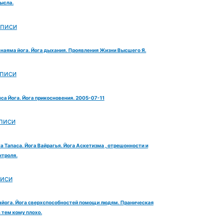
ысла.
аписи
анаяма йога. Йога дыхания. Проявления Жизни Высшего Я.
аписи
яса Йога. Йога прикосновения. 2005-07-11
писи
га Тапаса. Йога Вайрагья. Йога Аскетизма , отрешонности и
троля.
писи
айога. Йога сверхспособностей помощи людям. Праническая
тем кому плохо.