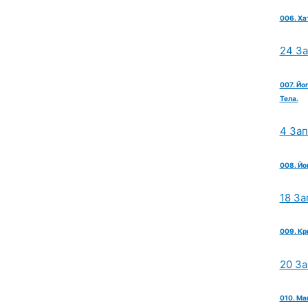
006. Ха
24 З
007. Йо
Тела.
4 За
008. Йо
18 За
009. Кр
20 З
010. Ма