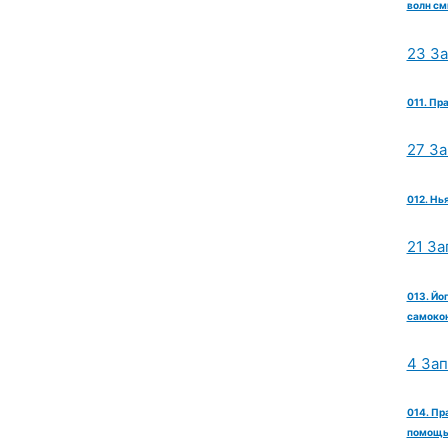
волн см
23 З
011. Пр
27 З
012. Нь
21 За
013. Йо
самокон
4 За
014. Пр
помощь 