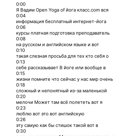
0:00
Я Вадим Open Yoga of йога класс.com вся
0:04
информация бесплатный интернет-йога
0:06
курсы платная подготовка преподаватель
0:08
на русском и английском языке и вот
0:10
такая слезная просьба для тех кто себя о
0:13
себе рассказывает В йоге или вообще в
0:15
жизни помните что сейчас у нас мир очень
0:18
сложный и непонятный из-за маленькой
0:20
мелочи Может там всё полететь вот я
0:23
люблю вот это вот английскую
0:26
эту самую как бы стишок такой вот в
0:30