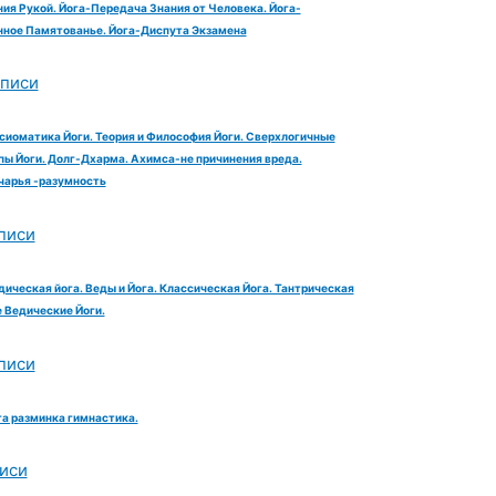
ия Рукой. Йога-Передача Знания от Человека. Йога-
ное Памятованье. Йога-Диспута Экзамена
аписи
сиоматика Йоги. Теория и Философия Йоги. Сверхлогичные
ы Йоги. Долг-Дхарма. Ахимса-не причинения вреда.
чарья -разумность
писи
дическая йога. Веды и Йога. Классическая Йога. Тантрическая
е Ведические Йоги.
писи
га разминка гимнастика.
иси