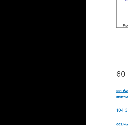
60 
001. Йо
импульс
104 З
002. Йо