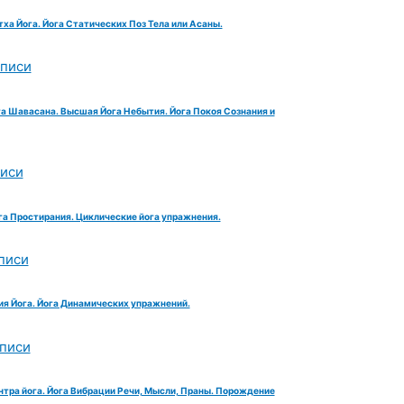
тха Йога. Йога Статических Поз Тела или Асаны.
аписи
га Шавасана. Высшая Йога Небытия. Йога Покоя Сознания и
писи
га Простирания. Циклические йога упражнения.
писи
ия Йога. Йога Динамических упражнений.
аписи
нтра йога. Йога Вибрации Речи, Мысли, Праны. Порождение