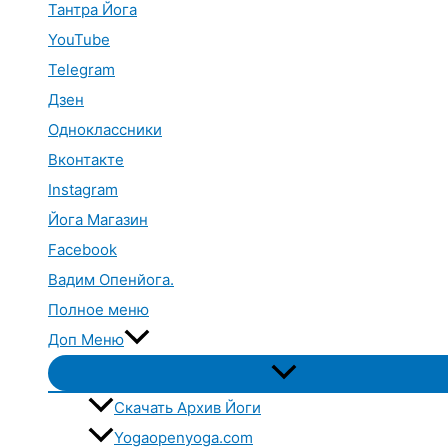
Тантра Йога
YouTube
Telegram
Дзен
Одноклассники
Вконтакте
Instagram
Йога Магазин
Facebook
Вадим Опенйога.
Полное меню
Доп Меню
Переключатель
меню
Скачать Архив Йоги
Yogaopenyoga.com