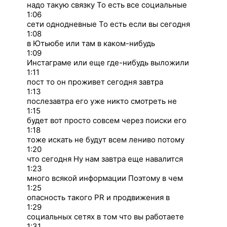
надо такую связку То есть все социальные
1:06
сети однодневные То есть если вы сегодня
1:08
в Ютьюбе или там в каком-нибудь
1:09
Инстаграме или еще где-нибудь выложили
1:11
пост то он проживет сегодня завтра
1:13
послезавтра его уже никто смотреть не
1:15
будет вот просто совсем через поиски его
1:18
тоже искать не будут всем лениво потому
1:20
что сегодня Ну нам завтра еще навалится
1:23
много всякой информации Поэтому в чем
1:25
опасность такого PR и продвижения в
1:29
социальных сетях в том что вы работаете
1:31