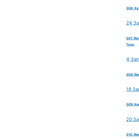
006. Ха
24 З
007. Йо
Тела.
4 За
008. Йо
18 За
009. Кр
20 З
010. Ма