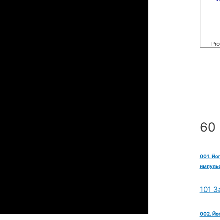
60 
001. Йо
импульс
101 З
002. Йо