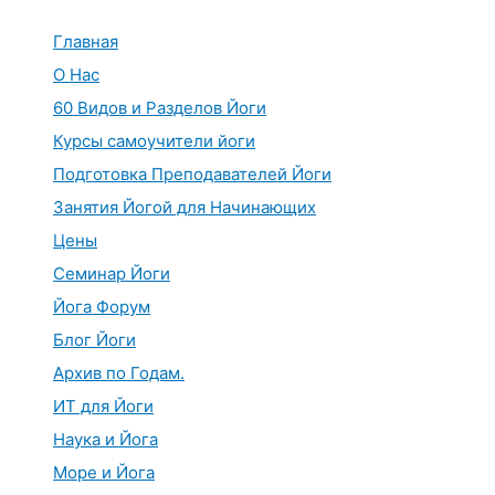
Перейти
к
Главная
содержимому
О Нас
60 Видов и Разделов Йоги
Курсы самоучители йоги
Подготовка Преподавателей Йоги
Занятия Йогой для Начинающих
Цены
Семинар Йоги
Йога Форум
Блог Йоги
Архив по Годам.
ИТ для Йоги
Наука и Йога
Море и Йога