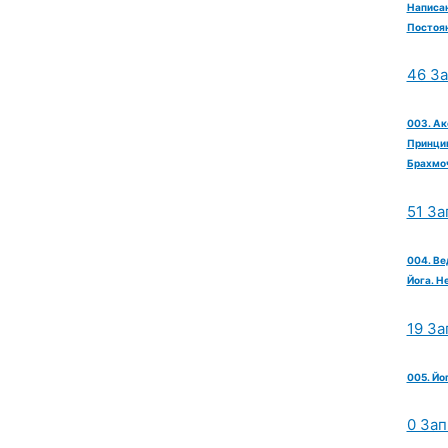
Написан
Постоян
46 З
003. Ак
Принцип
Брахмо
51 За
004. Ве
Йога. Н
19 За
005. Йо
0 Зап