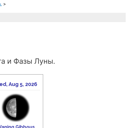
.
а и Фазы Луны.