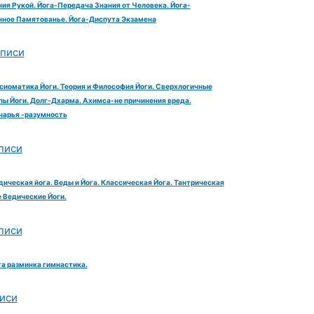
ия Рукой. Йога-Передача Знания от Человека. Йога-
ное Памятованье. Йога-Диспута Экзамена
аписи
сиоматика Йоги. Теория и Философия Йоги. Сверхлогичные
ы Йоги. Долг-Дхарма. Ахимса-не причинения вреда.
чарья -разумность
писи
дическая йога. Веды и Йога. Классическая Йога. Тантрическая
е Ведические Йоги.
писи
га разминка гимнастика.
иси