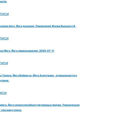
ысла.
аписи
анаяма йога. Йога дыхания. Проявления Жизни Высшего Я.
аписи
яса Йога. Йога прикосновения. 2005-07-11
писи
га Тапаса. Йога Вайрагья. Йога Аскетизма , отрешонности и
троля.
писи
айога. Йога сверхспособностей помощи людям. Праническая
тем кому плохо.