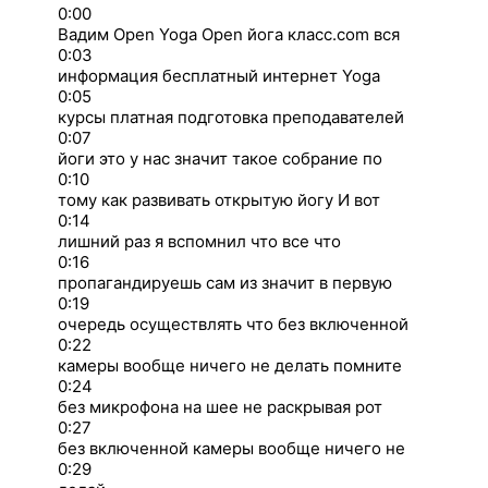
0:00
Вадим Open Yoga Open йога класс.com вся
0:03
информация бесплатный интернет Yoga
0:05
курсы платная подготовка преподавателей
0:07
йоги это у нас значит такое собрание по
0:10
тому как развивать открытую йогу И вот
0:14
лишний раз я вспомнил что все что
0:16
пропагандируешь сам из значит в первую
0:19
очередь осуществлять что без включенной
0:22
камеры вообще ничего не делать помните
0:24
без микрофона на шее не раскрывая рот
0:27
без включенной камеры вообще ничего не
0:29