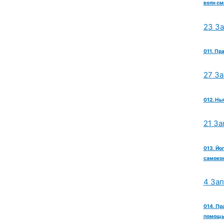
волн см
23 З
011. Пр
27 З
012. Нь
21 За
013. Йо
самокон
4 За
014. Пр
помощь 