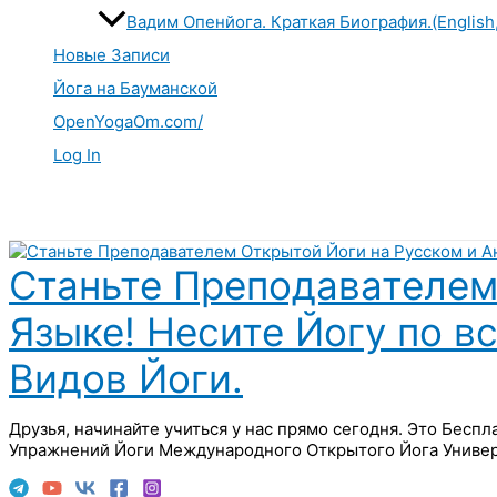
Вадим Опенйога. Краткая Биография.(English
Новые Записи
Йога на Бауманской
OpenYogaOm.com/
Log In
Поиск
Станьте Преподавателем
Языке! Несите Йогу по в
Видов Йоги.
Друзья, начинайте учиться у нас прямо сегодня. Это Бесп
Упражнений Йоги Международного Открытого Йога Универ