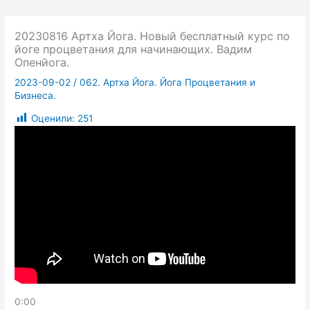
20230816 Артха Йога. Новый бесплатный курс по
йоге процветания для начинающих. Вадим
Опенйога.
2023-09-02
/
062. Артха Йога. Йога Процветания и
Бизнеса.
Оценили:
251
0:00