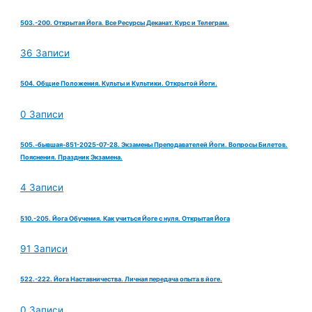
503.-200. Открытая Йога. Все Ресурсы Деканат. Курс и Телеграм.
36 Записи
504. Общие Положения. Культы и Культики. Открытой Йоги.
0 Записи
505.-бывшая-851-2025-07-28. Экзамены Преподавателей Йоги. Вопросы Билетов.
Пояснения. Праздник Экзамена.
4 Записи
510.-205. Йога Обучения. Как учиться Йоге с нуля. Открытая Йога
91 Записи
522.-222. Йога Наставничества. Личная передача опыта в йоге.
0 Записи