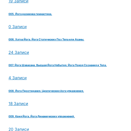
19 Записи
005. Йога разминка гимнастика.
0 Записи
006. Хатха Йога. Йога Статических Поз Тела или Асаны.
24 Записи
007. Йога Шавасана. Высшая Йога Небытия. Йога Покоя Сознания и Тела.
4 Записи
008. Йога Простирания. Циклические йога упражнения.
18 Записи
009. Крия Йога. Йога Динамических упражнений.
20 Записи