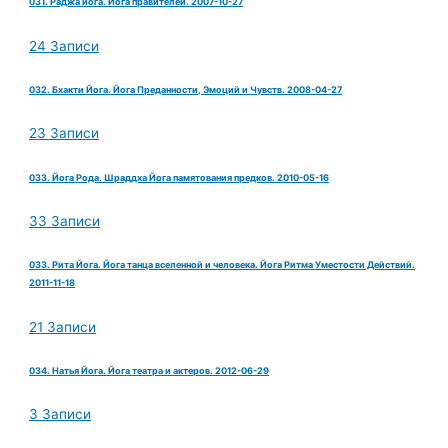
031. Раджа йога. Йога правителей. 2007-10-27
24 Записи
032. Бхакти Йога. Йога Преданности, Эмоций и Чувств. 2008-04-27
23 Записи
033. Йога Рода. Шраддха Йога памятования предков. 2010-05-16
33 Записи
033. Рита Йога. Йога танца вселенной и человека. Йога Ритма Уместости Действий.
2011-11-18
21 Записи
034. Натья Йога. Йога театра и актеров. 2012-06-29
3 Записи