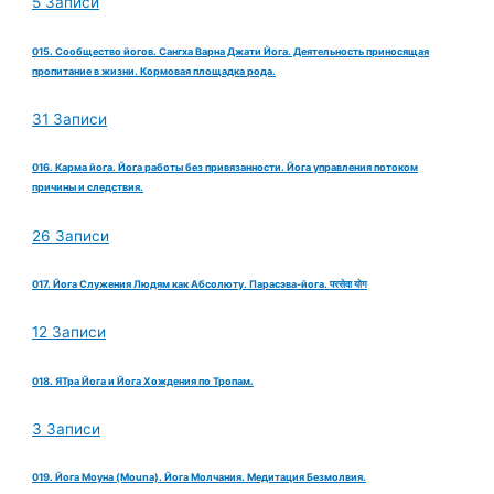
5 Записи
015. Сообщество йогов. Сангха Варна Джати Йога. Деятельность приносящая
пропитание в жизни. Кормовая площадка рода.
31 Записи
016. Карма йога. Йога работы без привязанности. Йога управления потоком
причины и следствия.
26 Записи
017. Йога Служения Людям как Абсолюту. Парасэва-йога. परसेवा योग
12 Записи
018. ЯТра Йога и Йога Хождения по Тропам.
3 Записи
019. Йога Моуна (Mouna). Йога Молчания. Медитация Безмолвия.