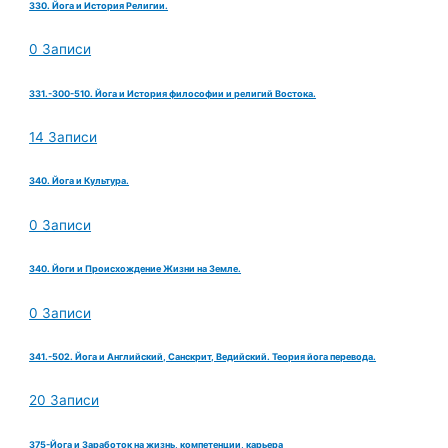
330. Йога и История Религии.
0 Записи
331.-300-510. Йога и История философии и религий Востока.
14 Записи
340. Йога и Культура.
0 Записи
340. Йоги и Происхождение Жизни на Земле.
0 Записи
341.-502. Йога и Английский, Санскрит, Ведийский. Теория йога перевода.
20 Записи
375-Йога и Заработок на жизнь, компетенции, карьера