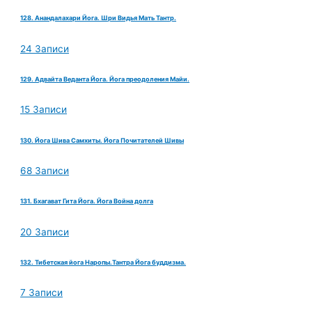
128. Анандалахари Йога. Шри Видья Мать Тантр.
24 Записи
129. Адвайта Веданта Йога. Йога преодоления Майи.
15 Записи
130. Йога Шива Самхиты. Йога Почитателей Шивы
68 Записи
131. Бхагават Гита Йога. Йога Война долга
20 Записи
132. Тибетская йога Наропы.Тантра Йога буддизма.
7 Записи