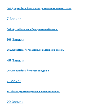
061. Дхарма Йога. Йога поиска должного жизненного пути.
7 Записи
062. Артха Йога. Йога Процветания и Бизнеса.
96 Записи
063. Кама Йога. Йога законных наслаждений жизни.
46 Записи
064. Мокша Йога. Йога освобождения.
7 Записи
127. Йога Сутра Патанджали. Классическая йога.
29 Записи