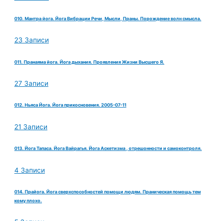
010. Мантра йога. Йога Вибрации Речи, Мысли, Праны. Порождение волн смысла.
23 Записи
011. Пранаяма йога. Йога дыхания. Проявления Жизни Высшего Я.
27 Записи
012. Ньяса Йога. Йога прикосновения. 2005-07-11
21 Записи
013. Йога Тапаса. Йога Вайрагья. Йога Аскетизма , отрешонности и самоконтроля.
4 Записи
014. Прайога. Йога сверхспособностей помощи людям. Праническая помощь тем
кому плохо.