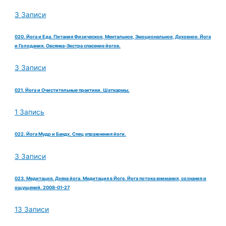
3 Записи
020. Йога и Еда. Питания Физическое, Ментальное, Эмоциональное, Духовное. Йога
и Голодания. Овсянка-Экстра спасение йогов.
3 Записи
021. Йога и Очистительные практики. Шаткармы.
1 Запись
022. Йога Мудр и Бандх. Спец упражнения йоги.
3 Записи
023. Медитация. Дхяна йога. Медитация в Йоге. Йога потока внимания, сознания и
ощущений. 2008-01-27
13 Записи