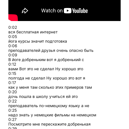
0:02
вся бесплатная интернет
0:05
йога курсы значит подготовка
0:06
преподавателей друзья очень опасно быть
0:09
В йоге добреньким вот я добренький с
0:12
вами Вот это не сделал Ну хорошо это
0:15
полгода не сделал Ну хорошо это вот я
0:17
как у меня там сколько этих примеров там
0:20
дочь пошла в школу учиться ей это
0:22
преподаватель по-немецкому языку а не
0:25
надо знать у немецкие фильмы на немецком
0:27
Посмотрите мне перескажите добренькая
0:29