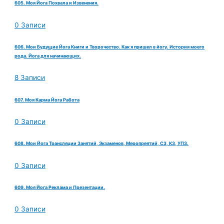
605. Моя Йога Похвала и Извенения.
0 Записи
606. Мои Будущие Йога Книги и Творочество. Как я пришел в йогу. История моего
рода. Йога для начинающих.
8 Записи
607. Моя Карма Йога Работа
0 Записи
608. Мои Йога Трансляции Занятий, Экзаменов, Меропреятий, СЗ, КЗ, УПЗ.
0 Записи
609. Моя Йога Реклама и Презентации.
0 Записи