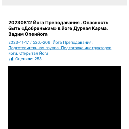
20230812 Йога Преподавания . Опасность
быть «Добреньким» в йоге Дурная Карма.
Вадим Опенйога
2023-11-17
/
526.-206. Йога Преподавания.
Подготовительная группа. Подготовка инструкторов
йоги. Открытая Йога.
Оценили:
253