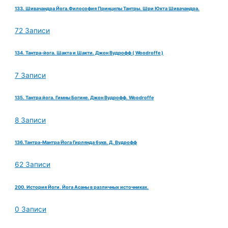
133. Шивачандра Йога.Философия Принципы Тантры. Шри Юкта Шивачандра.
72 Записи
134. Тантра-йога. Шакта и Шакти. Джон Вудрофф ( Woodroffe )
7 Записи
135. Тантра йога. Гимны Богине. Джон Вудрофф. Woodroffe
8 Записи
136.Тантра-Мантра Йога Гирлянда букв. Д. Вудрофф
62 Записи
200. История Йоги. Йога Асаны в различных источниках.
0 Записи