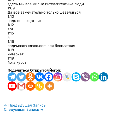
здесь мы все милые интеллигентные люди
1:09
Да всё замечательно только шевелиться
1:10
надо воплощать их
1:12
вот
1:15
я
1:16
вадимовка класс.com вся бесплатная
1:18
интернет
1:19
йога курсы
Поделиться Открытой Йогой:
←
Предыдущая Запись
Следующая Запись
→