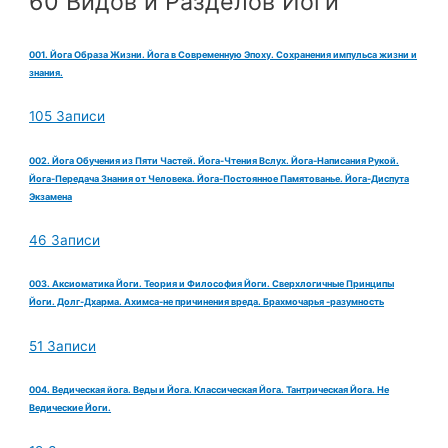
60 Видов и Разделов Йоги
001. Йога Образа Жизни. Йога в Современную Эпоху. Сохранения импульса жизни и
знания.
105 Записи
002. Йога Обучения из Пяти Частей. Йога-Чтения Вслух. Йога-Написания Рукой.
Йога-Передача Знания от Человека. Йога-Постоянное Памятованье. Йога-Диспута
Экзамена
46 Записи
003. Аксиоматика Йоги. Теория и Философия Йоги. Сверхлогичные Принципы
Йоги. Долг-Дхарма. Ахимса-не причинения вреда. Брахмочарья -разумность
51 Записи
004. Ведическая йога. Веды и Йога. Классическая Йога. Тантрическая Йога. Не
Ведические Йоги.