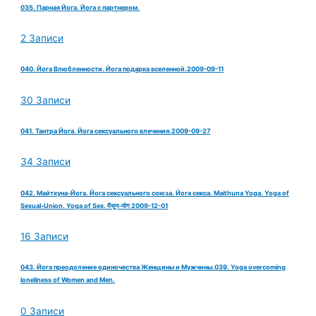
035. Парная Йога. Йога с партнером.
2 Записи
040. Йога Влюбленности. Йога подарка вселенной.2009-09-11
30 Записи
041. Тантра Йога. Йога сексуального влечения.2009-09-27
34 Записи
042. Майтхуна-Йога. Йога сексуального союза. Йога секса. Maithuna Yoga. Yoga of
Sexual-Union. Yoga of Sex. मैथुन-योग 2009-12-01
16 Записи
043. Йога преодоление одиночества Женщины и Мужчины.039. Yoga overcoming
loneliness of Women and Men.
0 Записи