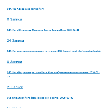
044. 108 Афоризмов Тантра Йоги
0 Записи
045. Йога Женщины и Мужчины. Тантра Триада Йога. 2011-04-01
24 Записи
046. Йога контроля сексуального потенциал.038. Yoga of control of sexual potential.
0 Записи
050. Йога Визуализации. Ичха Йога. Йога воображения и волеизявления. 2010-02-
28
21 Записи
051. Кундалини Йога. Йога жизненной энергии. 2008-03-30