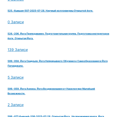
525.-бывшая-507-2025-07-28. Научный коллоквиумы Открытой йоги.
0 Записи
526.-206. Йога Преподавания. Подготовительная группа. Подготовка инструкторов
йоги. Открытая Йога.
139 Записи
599.-058. Йога Свадхьяя. Йога Непрерывного Обучения и Самообразования в Йоге
Патанджали.
5 Записи
599.-059. Йога Ахимса. Йога Воздерживания от Насилия при Малейшей
Возможности.
2 Записи
599.-077-бывший-208-2025-07-28. Открытая Йога . Не причинения вреда. Йога