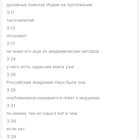
духовных поисков Индии на протяжении
3:11
тысячелетий
3:13
отсылают
3:17
не знаю кто еще из академических авторов
3:24
у него есть чудесная книга уже
3:26
Российская Академии Наук была она
3:29
опубликована называется ответ к индуизму
3:31
по-моему так но смысл вот в чем
3:36
если нет
3:39