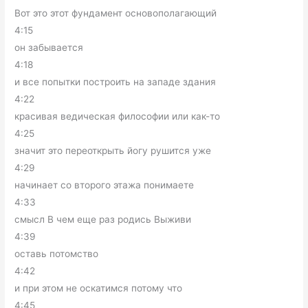
Вот это этот фундамент основополагающий
4:15
он забывается
4:18
и все попытки построить на западе здания
4:22
красивая ведическая философии или как-то
4:25
значит это переоткрыть йогу рушится уже
4:29
начинает со второго этажа понимаете
4:33
смысл В чем еще раз родись Выживи
4:39
оставь потомство
4:42
и при этом не оскатимся потому что
4:45