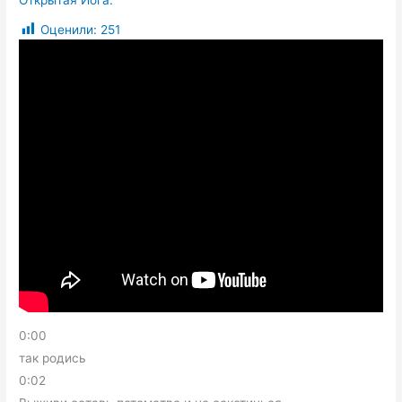
Открытая Йога.
Оценили:
251
0:00
так родись
0:02