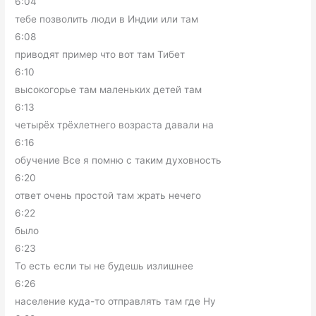
6:04
тебе позволить люди в Индии или там
6:08
приводят пример что вот там Тибет
6:10
высокогорье там маленьких детей там
6:13
четырёх трёхлетнего возраста давали на
6:16
обучение Все я помню с таким духовность
6:20
ответ очень простой там жрать нечего
6:22
было
6:23
То есть если ты не будешь излишнее
6:26
население куда-то отправлять там где Ну