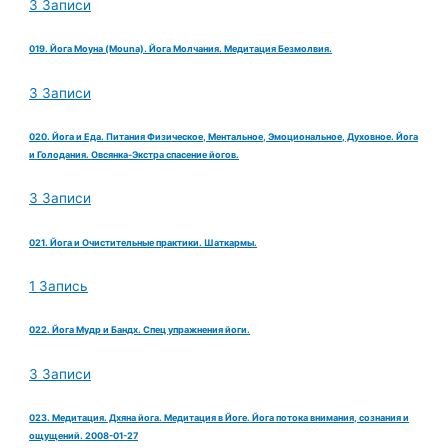
3 Записи
019. Йога Моуна (Mouna). Йога Молчания. Медитация Безмолвия.
3 Записи
020. Йога и Еда. Питания Физическое, Ментальное, Эмоциональное, Духовное. Йога
и Голодания. Овсянка-Экстра спасение йогов.
3 Записи
021. Йога и Очистительные практики. Шаткармы.
1 Запись
022. Йога Мудр и Бандх. Спец упражнения йоги.
3 Записи
023. Медитация. Дхяна йога. Медитация в Йоге. Йога потока внимания, сознания и
ощущений. 2008-01-27