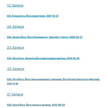
13 Записи
031. Раджа йога. Йога правителей. 2007-10-27
24 Записи
032. Бхакти Йога. Йога Преданности, Эмоций и Чувств. 2008-04-27
23 Записи
033. Йога Рода. Шраддха Йога памятования предков. 2010-05-16
33 Записи
033. Рита Йога. Йога танца вселенной и человека. Йога Ритма Уместости Действий.
2011-11-18
21 Записи
034. Натья Йога. Йога театра и актеров. 2012-06-29