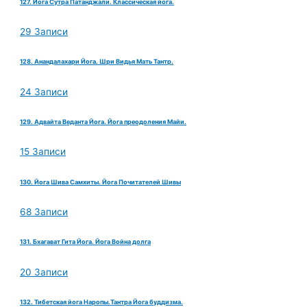
127. Йога Сутра Патанджали. Классическая йога.
29 Записи
128. Анандалахари Йога. Шри Видья Мать Тантр.
24 Записи
129. Адвайта Веданта Йога. Йога преодоления Майи.
15 Записи
130. Йога Шива Самхиты. Йога Почитателей Шивы
68 Записи
131. Бхагават Гита Йога. Йога Война долга
20 Записи
132. Тибетская йога Наропы.Тантра Йога буддизма.