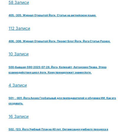
58 Записи
405.-305. Журнал Открытой Йоги. Статьи на английском языке.
112 Записи
406.-306. Журнал Открытой Йоги. Проект Блог Йоги. Йога Статьи Разное.
10 Записи
500-бывшая-590-2025-07-28. Йога, Копирайт, Авторские Права. Этика
взаимодействия школ йоги. Кому принадлежит знания йоги.
4 Записи
501- .-801. Йога Архив Глобальный для преподавателей и обучение ИИ. Как его
создавать.
16 Записи
502.-123. Йога Учебный План на 40 лет. Организация учебного процесса в