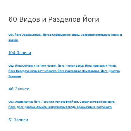
60 Видов и Разделов Йоги
001. Йога Образа Жизни. Йога в Современную Эпоху. Сохранения импульса жизни и
знания.
104 Записи
002. Йога Обучения из Пяти Частей. Йога-Чтения Вслух. Йога-Написания Рукой.
Йога-Передача Знания от Человека. Йога-Постоянное Памятованье. Йога-Диспута
Экзамена
46 Записи
003. Аксиоматика Йоги. Теория и Философия Йоги. Сверхлогичные Принципы
Йоги. Долг-Дхарма. Ахимса-не причинения вреда. Брахмочарья -разумность
51 Записи