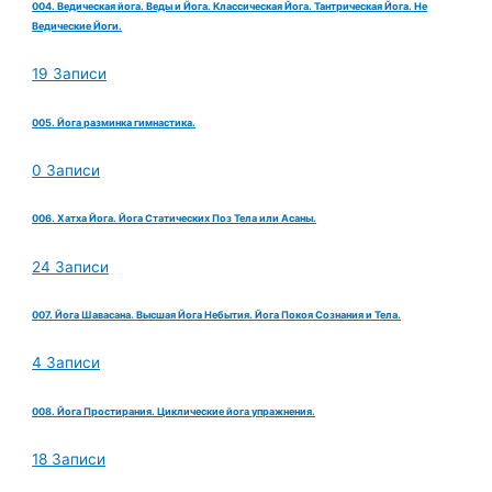
004. Ведическая йога. Веды и Йога. Классическая Йога. Тантрическая Йога. Не
Ведические Йоги.
19 Записи
005. Йога разминка гимнастика.
0 Записи
006. Хатха Йога. Йога Статических Поз Тела или Асаны.
24 Записи
007. Йога Шавасана. Высшая Йога Небытия. Йога Покоя Сознания и Тела.
4 Записи
008. Йога Простирания. Циклические йога упражнения.
18 Записи