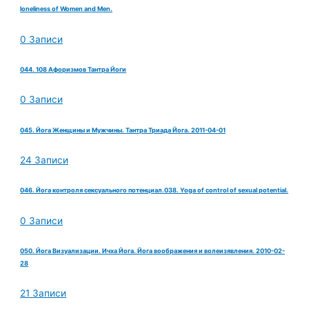
loneliness of Women and Men.
0 Записи
044. 108 Афоризмов Тантра Йоги
0 Записи
045. Йога Женщины и Мужчины. Тантра Триада Йога. 2011-04-01
24 Записи
046. Йога контроля сексуального потенциал.038. Yoga of control of sexual potential.
0 Записи
050. Йога Визуализации. Ичха Йога. Йога воображения и волеизявления. 2010-02-
28
21 Записи