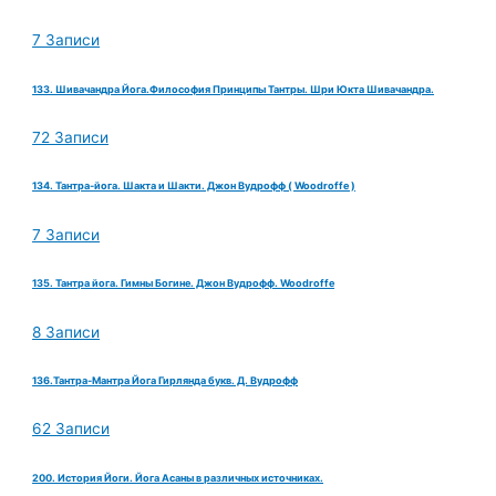
7 Записи
133. Шивачандра Йога.Философия Принципы Тантры. Шри Юкта Шивачандра.
72 Записи
134. Тантра-йога. Шакта и Шакти. Джон Вудрофф ( Woodroffe )
7 Записи
135. Тантра йога. Гимны Богине. Джон Вудрофф. Woodroffe
8 Записи
136.Тантра-Мантра Йога Гирлянда букв. Д. Вудрофф
62 Записи
200. История Йоги. Йога Асаны в различных источниках.