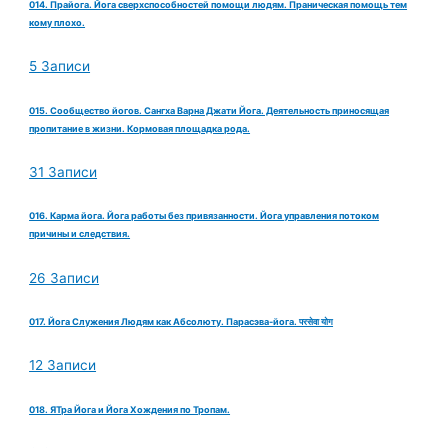
014. Прайога. Йога сверхспособностей помощи людям. Праническая помощь тем
кому плохо.
5 Записи
015. Сообщество йогов. Сангха Варна Джати Йога. Деятельность приносящая
пропитание в жизни. Кормовая площадка рода.
31 Записи
016. Карма йога. Йога работы без привязанности. Йога управления потоком
причины и следствия.
26 Записи
017. Йога Служения Людям как Абсолюту. Парасэва-йога. परसेवा योग
12 Записи
018. ЯТра Йога и Йога Хождения по Тропам.