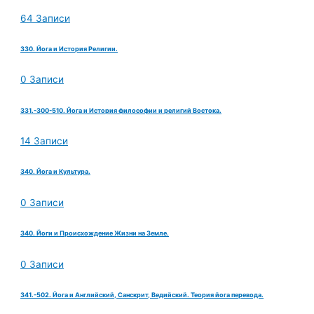
64 Записи
330. Йога и История Религии.
0 Записи
331.-300-510. Йога и История философии и религий Востока.
14 Записи
340. Йога и Культура.
0 Записи
340. Йоги и Происхождение Жизни на Земле.
0 Записи
341.-502. Йога и Английский, Санскрит, Ведийский. Теория йога перевода.