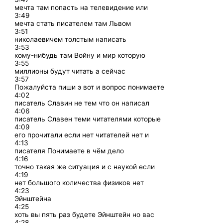
мечта там попасть на телевидение или
3:49
мечта стать писателем там Львом
3:51
николаевичем толстым написать
3:53
кому-нибудь там Войну и мир которую
3:55
миллионы будут читать а сейчас
3:57
Пожалуйста пиши э вот и вопрос понимаете
4:02
писатель Славин не тем что он написал
4:06
писатель Славен теми читателями которые
4:09
его прочитали если нет читателей нет и
4:13
писателя Понимаете в чём дело
4:16
точно такая же ситуация и с наукой если
4:19
нет большого количества физиков нет
4:23
Эйнштейна
4:25
хоть вы пять раз будете Эйнштейн но вас
4:28