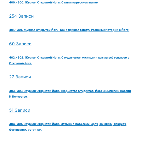
400.- 300. Журнал Открытой Йоги. Статьи на русском языке.
254 Записи
401.- 301. Журнал Открытой Йоги. Как я пришел в йогу? Реальные Истории о Йоге!
60 Записи
402.- 302. Журнал Открытой Йоги. Студенческая жизнь,или как мы всё успеваем в
Открытой йоге.
27 Записи
403.-303. Журнал Открытой Йоги. Творчество Студентов. Йога И Высшее В Поэзии
И Искусстве.
51 Записи
404.-304. Журнал Открытой Йоги. Отзывы о йога семинарах, занятиях, лекциях,
фестивалях, ретритах.