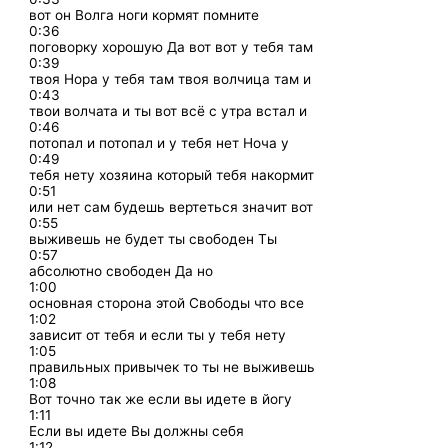
вот он Волга ноги кормят помните
0:36
поговорку хорошую Да вот вот у тебя там
0:39
твоя Нора у тебя там твоя волчица там и
0:43
твои волчата и ты вот всё с утра встал и
0:46
потопал и потопал и у тебя нет Ноча у
0:49
тебя нету хозяина который тебя накормит
0:51
или нет сам будешь вертеться значит вот
0:55
выживешь не будет ты свободен Ты
0:57
абсолютно свободен Да но
1:00
основная сторона этой Свободы что все
1:02
зависит от тебя и если ты у тебя нету
1:05
правильных привычек то ты не выживешь
1:08
Вот точно так же если вы идете в йогу
1:11
Если вы идете Вы должны себя
1:12