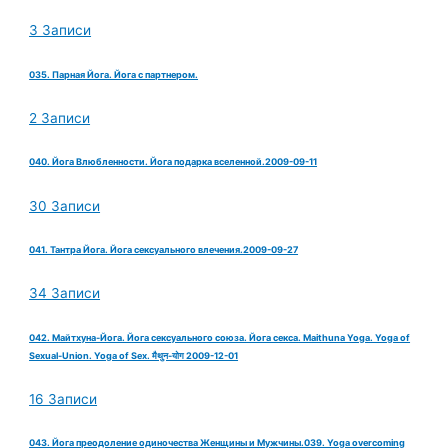
3 Записи
035. Парная Йога. Йога с партнером.
2 Записи
040. Йога Влюбленности. Йога подарка вселенной.2009-09-11
30 Записи
041. Тантра Йога. Йога сексуального влечения.2009-09-27
34 Записи
042. Майтхуна-Йога. Йога сексуального союза. Йога секса. Maithuna Yoga. Yoga of
Sexual-Union. Yoga of Sex. मैथुन-योग 2009-12-01
16 Записи
043. Йога преодоление одиночества Женщины и Мужчины.039. Yoga overcoming