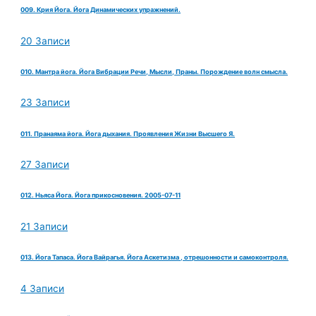
009. Крия Йога. Йога Динамических упражнений.
20 Записи
010. Мантра йога. Йога Вибрации Речи, Мысли, Праны. Порождение волн смысла.
23 Записи
011. Пранаяма йога. Йога дыхания. Проявления Жизни Высшего Я.
27 Записи
012. Ньяса Йога. Йога прикосновения. 2005-07-11
21 Записи
013. Йога Тапаса. Йога Вайрагья. Йога Аскетизма , отрешонности и самоконтроля.
4 Записи