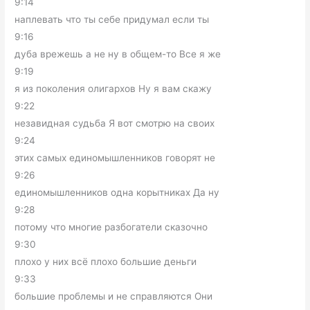
9:14
наплевать что ты себе придумал если ты
9:16
дуба врежешь а не ну в общем-то Все я же
9:19
я из поколения олигархов Ну я вам скажу
9:22
незавидная судьба Я вот смотрю на своих
9:24
этих самых единомышленников говорят не
9:26
единомышленников одна корытниках Да ну
9:28
потому что многие разбогатели сказочно
9:30
плохо у них всё плохо большие деньги
9:33
большие проблемы и не справляются Они