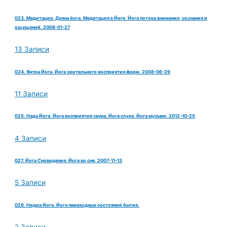
023. Медитация. Дхяна йога. Медитация в Йоге. Йога потока внимания, сознания и
ощущений. 2008-01-27
13 Записи
024. Янтра Йога. Йога зрительного восприятия форм. 2008-06-29
11 Записи
025. Нада Йога. Йога восприятия звука. Йога слуха. Йога музыки. 2012-10-25
4 Записи
027. Йога Сновидения. Йога во сне. 2007-11-13
5 Записи
028. Нидра Йога. Йога переходных состояний бытия.