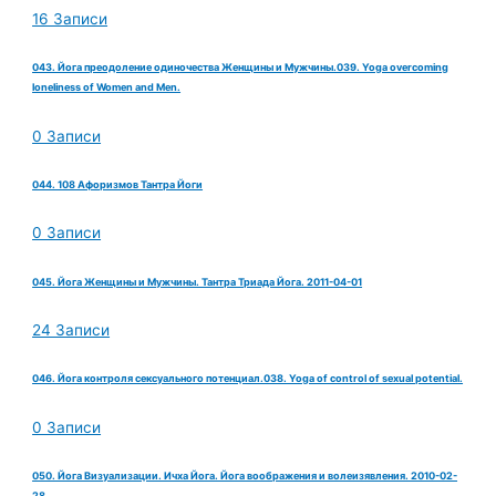
16 Записи
043. Йога преодоление одиночества Женщины и Мужчины.039. Yoga overcoming
loneliness of Women and Men.
0 Записи
044. 108 Афоризмов Тантра Йоги
0 Записи
045. Йога Женщины и Мужчины. Тантра Триада Йога. 2011-04-01
24 Записи
046. Йога контроля сексуального потенциал.038. Yoga of control of sexual potential.
0 Записи
050. Йога Визуализации. Ичха Йога. Йога воображения и волеизявления. 2010-02-
28