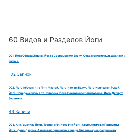
60 Видов и Разделов Йоги
001. Йога Образа Жизни. Йога в Современную Эпоху. Сохранения импульса жизни и
знания.
102 Записи
002. Йога Обучения из Пяти Частей. Йога-Чтения Вслух. Йога-Написания Рукой.
Йога-Передача Знания от Человека. Йога-Постоянное Памятованье. Йога-Диспута
Экзамена
46 Записи
003. Аксиоматика Йоги. Теория и Философия Йоги. Сверхлогичные Принципы
Йоги. Долг-Дхарма. Ахимса-не причинения вреда. Брахмочарья -разумность