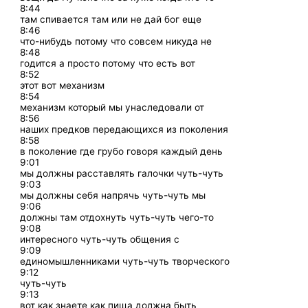
8:44
там спивается там или не дай бог еще
8:46
что-нибудь потому что совсем никуда не
8:48
годится а просто потому что есть вот
8:52
этот вот механизм
8:54
механизм который мы унаследовали от
8:56
наших предков передающихся из поколения
8:58
в поколение где грубо говоря каждый день
9:01
мы должны расставлять галочки чуть-чуть
9:03
мы должны себя напрячь чуть-чуть мы
9:06
должны там отдохнуть чуть-чуть чего-то
9:08
интересного чуть-чуть общения с
9:09
единомышленниками чуть-чуть творческого
9:12
чуть-чуть
9:13
вот как знаете как пища должна быть