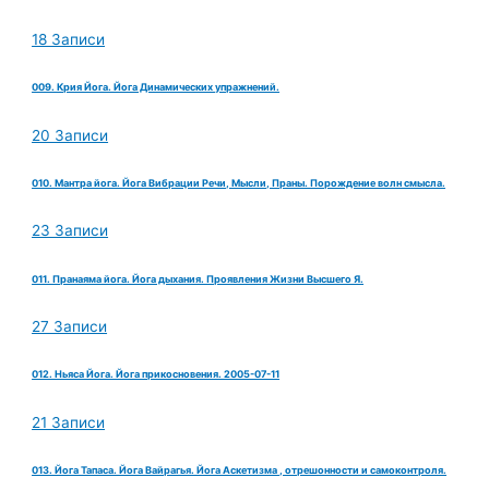
18 Записи
009. Крия Йога. Йога Динамических упражнений.
20 Записи
010. Мантра йога. Йога Вибрации Речи, Мысли, Праны. Порождение волн смысла.
23 Записи
011. Пранаяма йога. Йога дыхания. Проявления Жизни Высшего Я.
27 Записи
012. Ньяса Йога. Йога прикосновения. 2005-07-11
21 Записи
013. Йога Тапаса. Йога Вайрагья. Йога Аскетизма , отрешонности и самоконтроля.