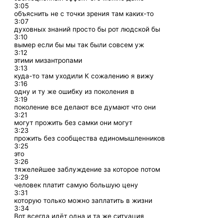
3:05
объяснить не с точки зрения там каких-то
3:07
духовных знаний просто бы рот людской бы
3:10
вымер если бы мы так были совсем уж
3:12
этими мизантропами
3:13
куда-то там уходили К сожалению я вижу
3:16
одну и ту же ошибку из поколения в
3:19
поколение все делают все думают что они
3:21
могут прожить без самки они могут
3:23
прожить без сообщества единомышленников
3:25
это
3:26
тяжелейшее заблуждение за которое потом
3:29
человек платит самую большую цену
3:31
которую только можно заплатить в жизни
3:34
Вот всегда идёт одна и та же ситуация