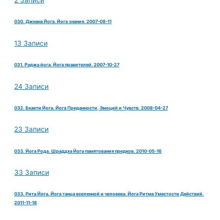
2 Записи
030. Джнана Йога. Йога знания. 2007-08-11
13 Записи
031. Раджа йога. Йога правителей. 2007-10-27
24 Записи
032. Бхакти Йога. Йога Преданности, Эмоций и Чувств. 2008-04-27
23 Записи
033. Йога Рода. Шраддха Йога памятования предков. 2010-05-16
33 Записи
033. Рита Йога. Йога танца вселенной и человека. Йога Ритма Уместости Действий.
2011-11-18