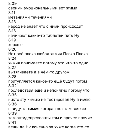
8:09
своими эмоциональными вот этими
8:11
метаниями течениями
8:13
народ не знает что с ними происходит
8:16
начинают какие-то таблетки пить Ну
8:19
хорошо
8:20
Нет всё плохо любая химия Плохо Плохо
8:24
химия понимаете потому что что-то одно
8:27
вытягиваете а в чём-то другом
8:28
притупляется какое-то ещё будут потом
8:32
последствия ещё и непонятно потому что
8:35
никто эту химию не тестировал Ну я имею
8:36
в виду та химия которая вот там всякие
8:39
там антидепрессанты там и прочее прочие
8:41
вещи да Ну конечно за хуже когда кто-то