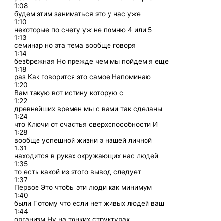
1:08
будем этим заниматься это у нас уже
1:10
некоторые по счету уж не помню 4 или 5
1:13
семинар но эта тема вообще говоря
1:14
безбрежная Но прежде чем мы пойдем я еще
1:18
раз Как говорится это самое Напоминаю
1:20
Вам такую вот истину которую с
1:22
древнейших времен мы с вами так сделаны
1:24
что Ключи от счастья сверхспособности И
1:28
вообще успешной жизни э нашей личной
1:31
находится в руках окружающих нас людей
1:35
то есть какой из этого вывод следует
1:37
Первое Это чтобы эти люди как минимум
1:40
были Потому что если нет живых людей ваш
1:44
организм Ну на тонких структурах