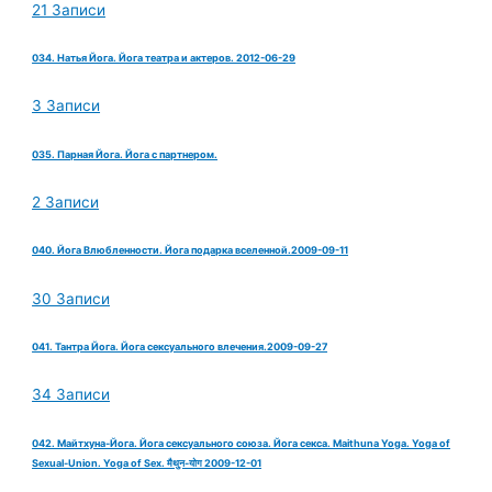
21 Записи
034. Натья Йога. Йога театра и актеров. 2012-06-29
3 Записи
035. Парная Йога. Йога с партнером.
2 Записи
040. Йога Влюбленности. Йога подарка вселенной.2009-09-11
30 Записи
041. Тантра Йога. Йога сексуального влечения.2009-09-27
34 Записи
042. Майтхуна-Йога. Йога сексуального союза. Йога секса. Maithuna Yoga. Yoga of
Sexual-Union. Yoga of Sex. मैथुन-योग 2009-12-01