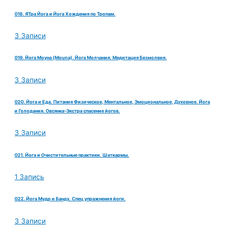
018. ЯТра Йога и Йога Хождения по Тропам.
3 Записи
019. Йога Моуна (Mouna). Йога Молчания. Медитация Безмолвия.
3 Записи
020. Йога и Еда. Питания Физическое, Ментальное, Эмоциональное, Духовное. Йога
и Голодания. Овсянка-Экстра спасение йогов.
3 Записи
021. Йога и Очистительные практики. Шаткармы.
1 Запись
022. Йога Мудр и Бандх. Спец упражнения йоги.
3 Записи