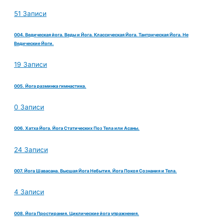
51 Записи
004. Ведическая йога. Веды и Йога. Классическая Йога. Тантрическая Йога. Не
Ведические Йоги.
19 Записи
005. Йога разминка гимнастика.
0 Записи
006. Хатха Йога. Йога Статических Поз Тела или Асаны.
24 Записи
007. Йога Шавасана. Высшая Йога Небытия. Йога Покоя Сознания и Тела.
4 Записи
008. Йога Простирания. Циклические йога упражнения.