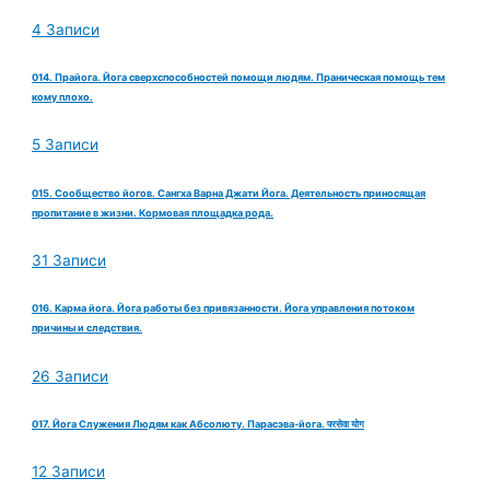
4 Записи
014. Прайога. Йога сверхспособностей помощи людям. Праническая помощь тем
кому плохо.
5 Записи
015. Сообщество йогов. Сангха Варна Джати Йога. Деятельность приносящая
пропитание в жизни. Кормовая площадка рода.
31 Записи
016. Карма йога. Йога работы без привязанности. Йога управления потоком
причины и следствия.
26 Записи
017. Йога Служения Людям как Абсолюту. Парасэва-йога. परसेवा योग
12 Записи