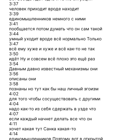
3:37
человек приходит вроде находит
3:39
единомышленников немного с ними
3:41
пообщается потом думать что он сам такой
3:44
умный уходит вроде всё нормально Только
3:47
всё ему хуже и хуже и всё как-то не так
3:50
идёт Ну и совсем всё плохо это ещё раз
3:54
Давным давно известный механизмы они
3:56
описаны они
3:58
познаны но тут как бы наш личный эгоизм
4:02
для того чтобы сосуществовать с другими
4:04
надо как-то из себя сдержать в узде что
4:07
если каждый начнет делать все что он
4:11
хочет какая тут Санка какая-то
4:14
единомышленников Поэтому вот в открытой