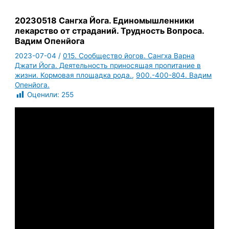
20230518 Сангха Йога. Единомышленники
лекарство от страданий. Трудность Вопроса.
Вадим Опенйога
2023-07-04
/
015. Сообщество йогов. Сангха Варна
Джати Йога. Деятельность приносящая пропитание в
жизни. Кормовая площадка рода.
,
900.-400-804. Вадим
Опенйога.
Оценили:
255