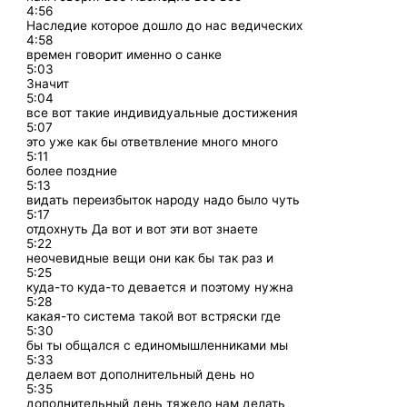
4:56
Наследие которое дошло до нас ведических
4:58
времен говорит именно о санке
5:03
Значит
5:04
все вот такие индивидуальные достижения
5:07
это уже как бы ответвление много много
5:11
более поздние
5:13
видать переизбыток народу надо было чуть
5:17
отдохнуть Да вот и вот эти вот знаете
5:22
неочевидные вещи они как бы так раз и
5:25
куда-то куда-то девается и поэтому нужна
5:28
какая-то система такой вот встряски где
5:30
бы ты общался с единомышленниками мы
5:33
делаем вот дополнительный день но
5:35
дополнительный день тяжело нам делать