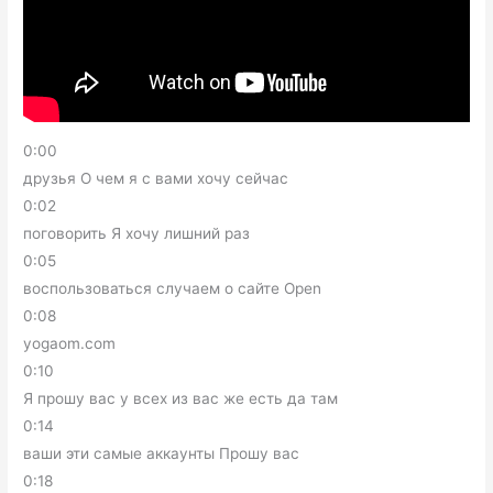
0:00
друзья О чем я с вами хочу сейчас
0:02
поговорить Я хочу лишний раз
0:05
воспользоваться случаем о сайте Open
0:08
yogaom.com
0:10
Я прошу вас у всех из вас же есть да там
0:14
ваши эти самые аккаунты Прошу вас
0:18