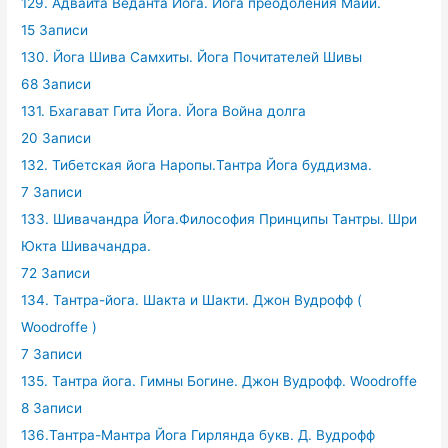
129. Адвайта Веданта Йога. Йога преодоления Майи.
15 Записи
130. Йога Шива Самхиты. Йога Почитателей Шивы
68 Записи
131. Бхагават Гита Йога. Йога Война долга
20 Записи
132. Тибетская йога Наропы.Тантра Йога буддизма.
7 Записи
133. Шивачандра Йога.Философия Принципы Тантры. Шри
Юкта Шивачандра.
72 Записи
134. Тантра-йога. Шакта и Шакти. Джон Вудрофф (
Woodroffe )
7 Записи
135. Тантра йога. Гимны Богине. Джон Вудрофф. Woodroffe
8 Записи
136.Тантра-Мантра Йога Гирлянда букв. Д. Вудрофф