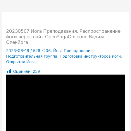
20230507 Йога Преподавания. Распространение
йоги через сайт OpenYogaOm.com. Вадим
Опенйога
2023-06-16
/
526.-206. Йога Преподавания.
Подготовительная группа. Подготовка инструкторов йоги.
Открытая Йога.
Оценили:
259