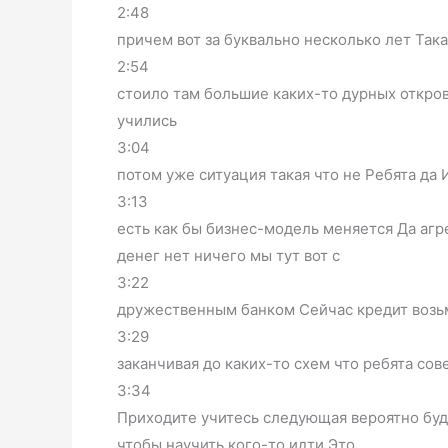
2:48
причем вот за буквально несколько лет Так
2:54
стоило там большие каких-то дурных откров
учились
3:04
потом уже ситуация такая что не Ребята да
3:13
есть как бы бизнес-модель меняется Да агр
денег нет ничего мы тут вот с
3:22
дружественным банком Сейчас кредит возьм
3:29
заканчивая до каких-то схем что ребята со
3:34
Приходите учитесь следующая вероятно буде
чтобы научить кого-то идти Это