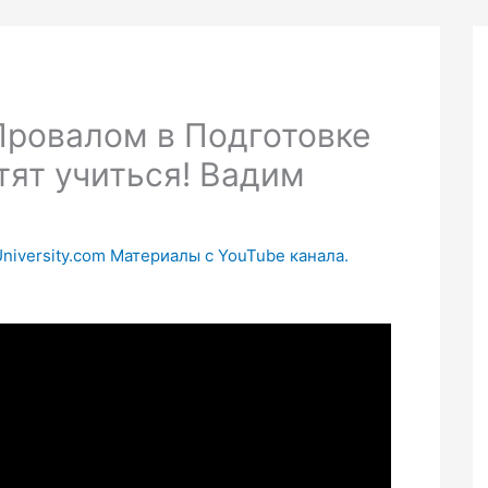
Провалом в Подготовке
тят учиться! Вадим
University.com Материалы с YouTube канала.