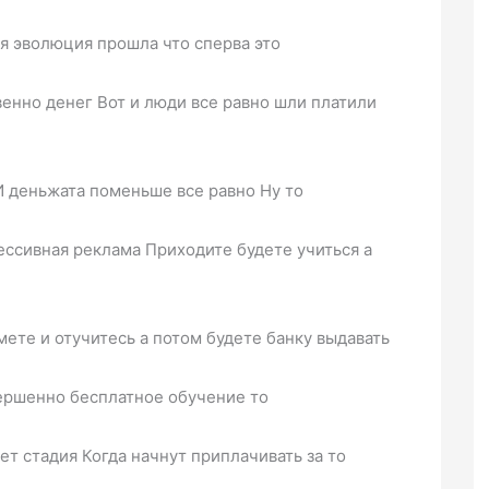
ая эволюция прошла что сперва это
енно денег Вот и люди все равно шли платили
 И деньжата поменьше все равно Ну то
ессивная реклама Приходите будете учиться а
ете и отучитесь а потом будете банку выдавать
вершенно бесплатное обучение то
т стадия Когда начнут приплачивать за то