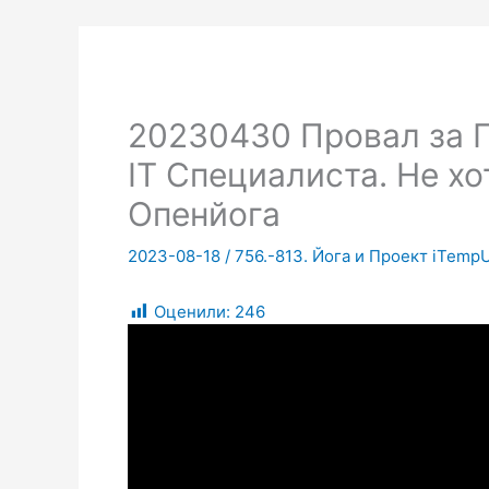
20230430 Провал за 
IT Специалиста. Не хо
Опенйога
2023-08-18
/
756.-813. Йога и Проект iTemp
Оценили:
246