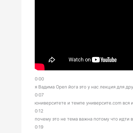
0:00
я Вадима Open йога это у нас лекция для д
0:07
юниверситете и темпе университе.com вся 
0:12
почему это не тема важна потому что идти в
0:19