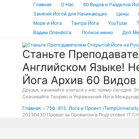
Перейти
Главная
О Нас
60 Видов и Разделов Йо
к
Занятия Йогой для Начинающих
Цены
содержимому
Море и Йога
Тантра Йога
YouTube
Вадим Опенйога.
Полное меню
Доп М
Станьте Преподавате
Английском Языке! Н
Йога Архив 60 Видов
Друзья, начинайте учиться у нас прямо сегодня. 
Скачивайте Теорию и Упражнений Йоги Междунаро
Главная
756.-813. Йога и Проект iTempUniversit
20230430 Провал за Провалом в Подготовке IT Сп