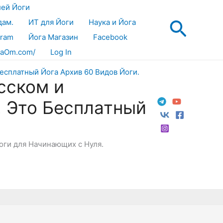
лей Йоги
Поис
дам.
ИТ для Йоги
Наука и Йога
gram
Йога Магазин
Facebook
aOm.com/
Log In
сском и
! Это Бесплатный
Йоги для Начинающих с Нуля.