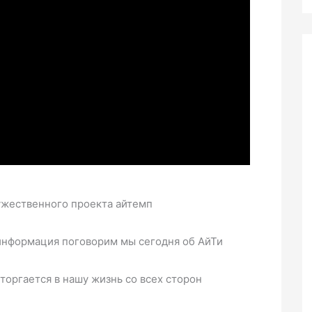
ружественного проекта айтемп
информация поговорим мы сегодня об АйТи
торгается в нашу жизнь со всех сторон