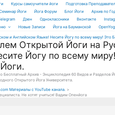
ги
Курсы самоучители йоги
Подготовка Преподавате
Семинар Йоги
Йога Форум
Блог Йоги
Архив по Го
Telegram
Дзен
Одноклассники
Вконтакте
Insta
еню
Новые Записи
Йога на Бауманской
OpenYog
лем Открытой Йоги на Ру
есите Йогу по всему миру
 Йоги.
Это Бесплатный Архив - Энциклопедия 60 Видов и Разделов 
дного Открытого Йога Университета.
y.com Материалы с YouTube канала.
ециалиста. Не хотят учиться! Вадим Опенйога