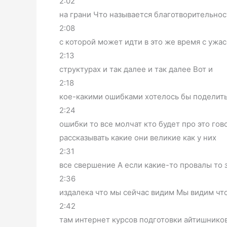
2:02
на грани Что называется благотворительнос
2:08
с которой может идти в это же время с ужа
2:13
структурах и так далее и так далее Вот и
2:18
кое-какими ошибками хотелось бы поделить
2:24
ошибки то все молчат кто будет про это го
рассказывать какие они великие как у них
2:31
все свершение А если какие-то провалы то 
2:36
издалека что мы сейчас видим Мы видим чт
2:42
там интернет курсов подготовки айтишников