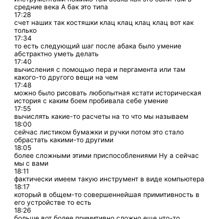
средние века А бак это типа
17:28
счет наших так костяшки клац клац клац клац вот как
только
17:34
то есть следующий шаг после абака было умение
абстрактно уметь делать
17:40
вычисления с помощью пера и пергамента или там
какого-то другого вещи на чем
17:48
можно было рисовать любопытная кстати историческая
история с каким боем пробивала себе умение
17:55
вычислять какие-то расчеты на то что мы называем
18:00
сейчас листиком бумажки и ручки потом это стало
обрастать какими-то другими
18:05
более сложными этими приспособлениями Ну а сейчас
мы с вами
18:11
фактически имеем такую инструмент в виде компьютера
18:17
который в общем-то совершеннейшая примитивность в
его устройстве то есть
18:26
больше вот более примитивно сложно еще что-то