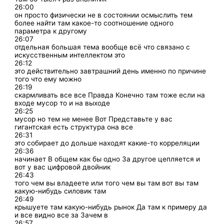
26:00
он просто физически не в состоянии осмыслить тем
более найти там какое-то соотношение одного
параметра к другому
26:07
отдельная большая тема вообще всё что связано с
искусственным интеллектом это
26:12
это действительно завтрашний день именно по причине
того что ему можно
26:19
скармливать все все Правда Конечно там тоже если на
входе мусор то и на выходе
26:25
мусор но тем не менее Вот Представьте у вас
гигантская есть структура она все
26:31
это собирает до дольше находят какие-то корреляции
26:36
начинает В общем как бы одно За другое цепляется и
вот у вас цифровой двойник
26:43
того чем вы владеете или того чем вы там вот вы там
какую-нибудь силовик там
26:49
крышуете там какую-нибудь рынок Да там к примеру да
и все видно все за Зачем в
26:57