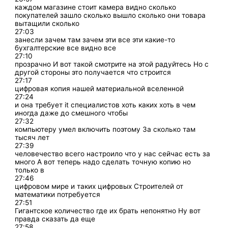
каждом магазине стоит камера видно сколько
покупателей зашло сколько вышло сколько они товара
вытащили сколько
27:03
занесли зачем там зачем эти все эти какие-то
бухгалтерские все видно все
27:10
прозрачно И вот такой смотрите на этой радуйтесь Но с
другой стороны это получается что строится
27:17
цифровая копия нашей материальной вселенной
27:24
и она требует it специалистов хоть каких хоть в чем
иногда даже до смешного чтобы
27:32
компьютеру умел включить поэтому За сколько там
тысяч лет
27:39
человечество всего настроило что у нас сейчас есть за
много А вот теперь надо сделать точную копию но
только в
27:46
цифровом мире и таких цифровых Строителей от
математики потребуется
27:51
Гигантское количество где их брать непонятно Ну вот
правда сказать да еще
27:58