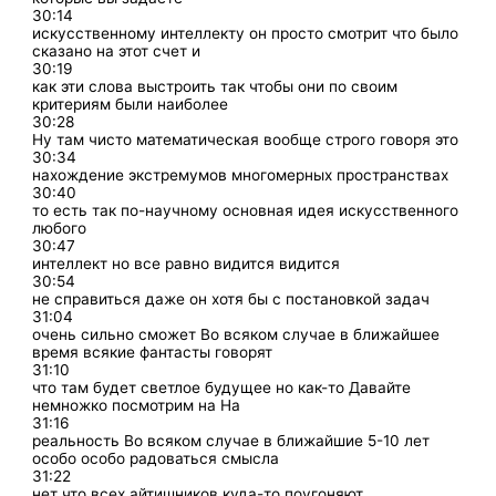
30:14
искусственному интеллекту он просто смотрит что было
сказано на этот счет и
30:19
как эти слова выстроить так чтобы они по своим
критериям были наиболее
30:28
Ну там чисто математическая вообще строго говоря это
30:34
нахождение экстремумов многомерных пространствах
30:40
то есть так по-научному основная идея искусственного
любого
30:47
интеллект но все равно видится видится
30:54
не справиться даже он хотя бы с постановкой задач
31:04
очень сильно сможет Во всяком случае в ближайшее
время всякие фантасты говорят
31:10
что там будет светлое будущее но как-то Давайте
немножко посмотрим на На
31:16
реальность Во всяком случае в ближайшие 5-10 лет
особо особо радоваться смысла
31:22
нет что всех айтишников куда-то поугоняют