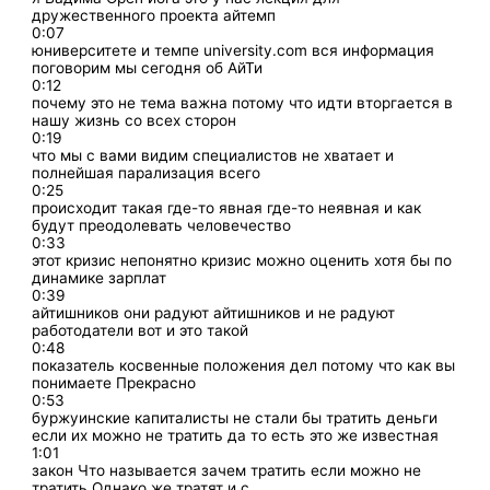
дружественного проекта айтемп
0:07
юниверситете и темпе university.com вся информация
поговорим мы сегодня об АйТи
0:12
почему это не тема важна потому что идти вторгается в
нашу жизнь со всех сторон
0:19
что мы с вами видим специалистов не хватает и
полнейшая парализация всего
0:25
происходит такая где-то явная где-то неявная и как
будут преодолевать человечество
0:33
этот кризис непонятно кризис можно оценить хотя бы по
динамике зарплат
0:39
айтишников они радуют айтишников и не радуют
работодатели вот и это такой
0:48
показатель косвенные положения дел потому что как вы
понимаете Прекрасно
0:53
буржуинские капиталисты не стали бы тратить деньги
если их можно не тратить да то есть это же известная
1:01
закон Что называется зачем тратить если можно не
тратить Однако же тратят и с