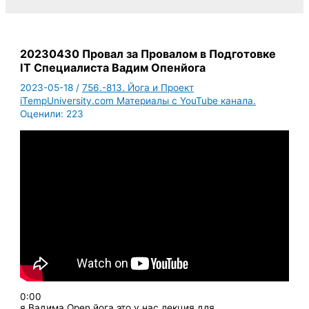
20230430 Провал за Провалом в Подготовке
IT Специалиста Вадим Опенйога
2023-05-18
/
756.-813. Йога и Проект
iTempUniversity.com Материалы с YouTube канала.
Оценили:
223
0:00
я Вадима Open йога это у нас лекция для