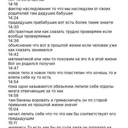
14:16
фактор наследования то что мы наследуем от своих
родителей там дедушек бабушек
14:24
прадедушек прабабушек вот есть более такие знаете
14:30
абстрактные или как сказать трудно проверяем если
вообще проверяемые
14:36
объяснение что вот в прошлой жизни если человек уже
как сказать занимался
14:42
математикой или чем-то похожим на это А в этой жизни
Вот он родился получил
14:47
новое тело а новое тело что пластилин что хочешь то и
влепи себе ну то есть
14:54
пока одни называются обезьянки лепили себе отделы
мозга отвечающие за то как
14:59
там бананы воровать и гримасничать он по старой
привычке из прошлой жизни значит
15:04
начал лепить себе что-то что как бы соответствует его
предыдущим
15:11
интересу То есть как бы по сути дела он потратил на