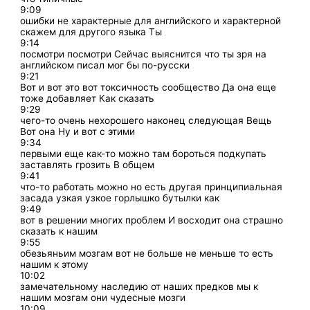
9:09
ошибки не характерные для английского и характерной
скажем для другого языка Ты
9:14
посмотри посмотри Сейчас выяснится что ты зря на
английском писал мог бы по-русски
9:21
Вот и вот это вот токсичность сообщество Да она еще
тоже добавляет Как сказать
9:29
чего-то очень нехорошего наконец следующая Вещь
Вот она Ну и вот с этими
9:34
первыми еще как-то можно там бороться подкупать
заставлять грозить В общем
9:41
что-то работать можно но есть другая принципиальная
засада узкая узкое горлышко бутылки как
9:49
вот в решении многих проблем И восходит она страшно
сказать к нашим
9:55
обезьяньим мозгам вот не больше не меньше то есть
нашим к этому
10:02
замечательному наследию от наших предков мы к
нашим мозгам они чудесные мозги
10:09