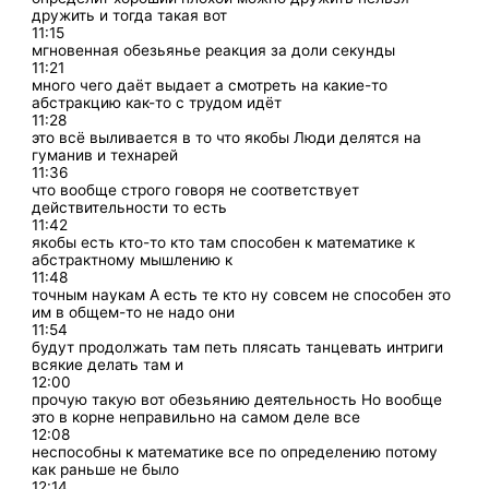
дружить и тогда такая вот
11:15
мгновенная обезьянье реакция за доли секунды
11:21
много чего даёт выдает а смотреть на какие-то
абстракцию как-то с трудом идёт
11:28
это всё выливается в то что якобы Люди делятся на
гуманив и технарей
11:36
что вообще строго говоря не соответствует
действительности то есть
11:42
якобы есть кто-то кто там способен к математике к
абстрактному мышлению к
11:48
точным наукам А есть те кто ну совсем не способен это
им в общем-то не надо они
11:54
будут продолжать там петь плясать танцевать интриги
всякие делать там и
12:00
прочую такую вот обезьянию деятельность Но вообще
это в корне неправильно на самом деле все
12:08
неспособны к математике все по определению потому
как раньше не было
12:14