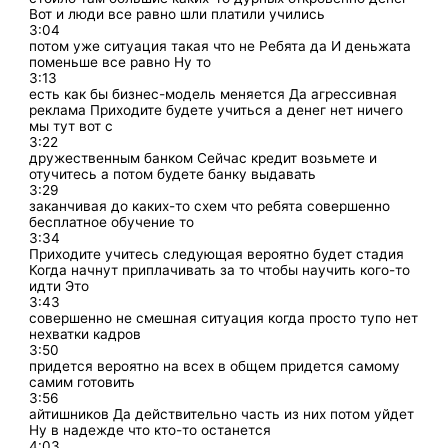
Вот и люди все равно шли платили учились
3:04
потом уже ситуация такая что не Ребята да И деньжата
поменьше все равно Ну то
3:13
есть как бы бизнес-модель меняется Да агрессивная
реклама Приходите будете учиться а денег нет ничего
мы тут вот с
3:22
дружественным банком Сейчас кредит возьмете и
отучитесь а потом будете банку выдавать
3:29
заканчивая до каких-то схем что ребята совершенно
бесплатное обучение то
3:34
Приходите учитесь следующая вероятно будет стадия
Когда начнут приплачивать за то чтобы научить кого-то
идти Это
3:43
совершенно не смешная ситуация когда просто тупо нет
нехватки кадров
3:50
придется вероятно на всех в общем придется самому
самим готовить
3:56
айтишников Да действительно часть из них потом уйдет
Ну в надежде что кто-то останется
4:03