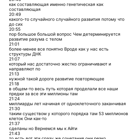
как составляющая именно генетическая как
составляющая
20:49
какого-то случайного случайного развития потому что
до сих
20:55
пор большое большой вопрос Чем детерминируется
развитие разума с телом
21:01
более-менее все понятно Вроде как у нас есть
структуры ДНК
21:07
который нас достаточно жестко ограничивают и
направляют по
21:13
нужной такой дороге развитие повторяющее
21:18
в общем-то весь путь которая проделали все наши
предки за все эти миллионы там
21:24
миллиарды лет начиная от одноклеточного заканчивая
21:30
таким существом у которого порядка там 53 миллионов
клеток Они как-то
21:37
сделаны но Вернемся мы к Айти
21:43
то есть вот эти сразу же сочетания они резко