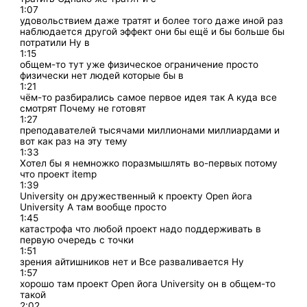
1:07
удовольствием даже тратят и более того даже иной раз
наблюдается другой эффект они бы ещё и бы больше бы
потратили Ну в
1:15
общем-то тут уже физическое ограничение просто
физически нет людей которые бы в
1:21
чём-то разбирались самое первое идея так А куда все
смотрят Почему не готовят
1:27
преподавателей тысячами миллионами миллиардами и
вот как раз на эту тему
1:33
Хотел бы я немножко поразмышлять во-первых потому
что проект itemp
1:39
University он дружественный к проекту Open йога
University А там вообще просто
1:45
катастрофа что любой проект надо поддерживать в
первую очередь с точки
1:51
зрения айтишников нет и Все разваливается Ну
1:57
хорошо там проект Open йога University он в общем-то
такой
2:02