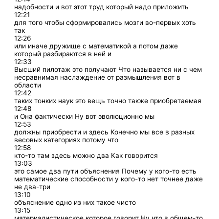
надобности и вот этот труд который надо приложить
12:21
для того чтобы сформировались мозги во-первых хоть
так
12:26
или иначе дружище с математикой а потом даже
который разбираются в ней и
12:33
Высший пилотаж это получают Что называется ни с чем
несравнимая наслаждение от размышления вот в
области
12:42
таких тонких наук это вещь точно также приобретаемая
12:48
и Она фактически Ну вот эволюционно мы
12:53
должны приобрести и здесь Конечно мы все в разных
весовых категориях потому что
12:58
кто-то там здесь можно два Как говорится
13:03
это самое два пути объяснения Почему у кого-то есть
математические способности у кого-то нет точнее даже
не два-три
13:10
объяснение одно из них такое чисто
13:15
материалистическое которое говорит Ну что в общем-то