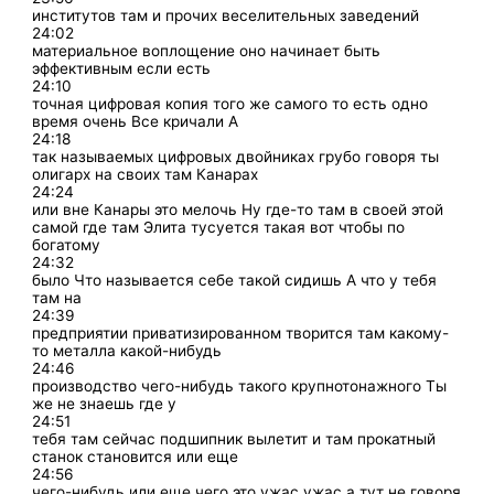
институтов там и прочих веселительных заведений
24:02
материальное воплощение оно начинает быть
эффективным если есть
24:10
точная цифровая копия того же самого то есть одно
время очень Все кричали А
24:18
так называемых цифровых двойниках грубо говоря ты
олигарх на своих там Канарах
24:24
или вне Канары это мелочь Ну где-то там в своей этой
самой где там Элита тусуется такая вот чтобы по
богатому
24:32
было Что называется себе такой сидишь А что у тебя
там на
24:39
предприятии приватизированном творится там какому-
то металла какой-нибудь
24:46
производство чего-нибудь такого крупнотонажного Ты
же не знаешь где у
24:51
тебя там сейчас подшипник вылетит и там прокатный
станок становится или еще
24:56
чего-нибудь или еще чего это ужас ужас а тут не говоря