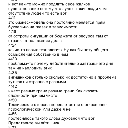
и вот как-то можно продлить свое жалкое
существование потому что лучше такие люди чем
отсутствие людей то есть вот
4:11
это бизнес-модель она постоянно меняется прям
буквально на глазах в зависимости
4:16
от остроты ситуации от бюджета от ресурса там от
страны от положения дел в
4:24
каких-то новых технологиях Ну как бы нету общего
осмысления собственно в чем
4:30
проблема-то почему действительно завтрашнего дня
там не наплодить этих
4:35
айтишников столько сколько их достаточно а проблема
тут как ни странно с разными
4:42
имеет разные грани разные грани Как сказать
сложности причем чисто
4:50
Техническая сторона переплетается с откровенно
психологической Или даже я не
4:56
постесняюсь такого слова духовной что вот
Представьте вы айтишник
5:01