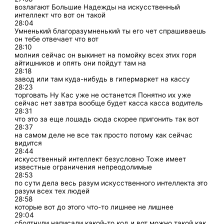
возлагают Большие Надежды на искусственный
интеллект что вот он такой
28:04
Умненький благоразумненький ты его чет спрашиваешь
он тебе отвечает что вот
28:10
молния сейчас он выкинет на помойку всех этих горя
айтишников и опять они пойдут там на
28:18
завод или там куда-нибудь в гипермаркет на кассу
28:23
торговать Ну Кас уже не останется Понятно их уже
сейчас нет завтра вообще будет касса касса водитель
28:31
что это за еще лошадь сюда скорее пригонить так вот
28:37
на самом деле не все так просто потому как сейчас
видится
28:44
искусственный интеллект безусловно Тоже имеет
известные ограничения непреодолимые
28:53
по сути дела весь разум искусственного интеллекта это
разум всех тех людей
28:58
которые вот до этого что-то лишнее не лишнее
29:04
сболтнули написали какой-то код и вот можно такой как