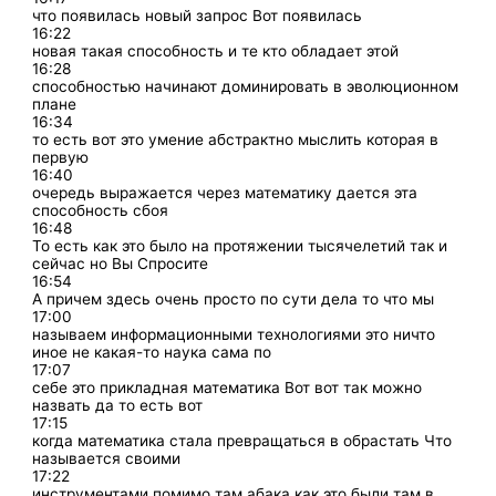
что появилась новый запрос Вот появилась
16:22
новая такая способность и те кто обладает этой
16:28
способностью начинают доминировать в эволюционном
плане
16:34
то есть вот это умение абстрактно мыслить которая в
первую
16:40
очередь выражается через математику дается эта
способность сбоя
16:48
То есть как это было на протяжении тысячелетий так и
сейчас но Вы Спросите
16:54
А причем здесь очень просто по сути дела то что мы
17:00
называем информационными технологиями это ничто
иное не какая-то наука сама по
17:07
себе это прикладная математика Вот вот так можно
назвать да то есть вот
17:15
когда математика стала превращаться в обрастать Что
называется своими
17:22
инструментами помимо там абака как это были там в