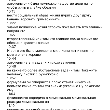
заточены они были немножко на другие цели на то
чтобы жить в стайке обезьян
10:15
вести социальный образ жизни дурить друг другу
бананы воровать гримасничать
10:22
значит всяческие козни строить показывать Кто главный
бабуин кто
10:27
второстепенный или там кто главное самка значит это
обезьяна красоты значит
10:37
И вот я это было миллионы миллионы лет и понятно
мозги очень хорошо
10:44
заточены на эти задачи и плохо заточены
10:49
на какие-то более абстрактные задачи там Покажите
человеку листик с бумажкой с
10:57
формулами он отвернется плохо станет ничего не
поймете какие-то там эти значки ужасные Ну покажите
ему
11:04
физиономию сородича о моментально моментальная
реакция моментально он
11:10
определит хороший плохой можно дружить нельзя