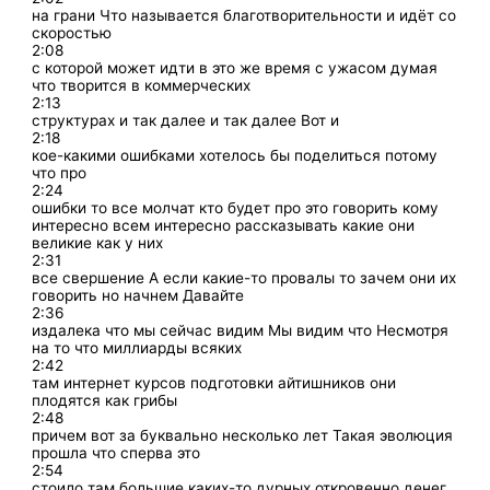
на грани Что называется благотворительности и идёт со
скоростью
2:08
с которой может идти в это же время с ужасом думая
что творится в коммерческих
2:13
структурах и так далее и так далее Вот и
2:18
кое-какими ошибками хотелось бы поделиться потому
что про
2:24
ошибки то все молчат кто будет про это говорить кому
интересно всем интересно рассказывать какие они
великие как у них
2:31
все свершение А если какие-то провалы то зачем они их
говорить но начнем Давайте
2:36
издалека что мы сейчас видим Мы видим что Несмотря
на то что миллиарды всяких
2:42
там интернет курсов подготовки айтишников они
плодятся как грибы
2:48
причем вот за буквально несколько лет Такая эволюция
прошла что сперва это
2:54
стоило там большие каких-то дурных откровенно денег