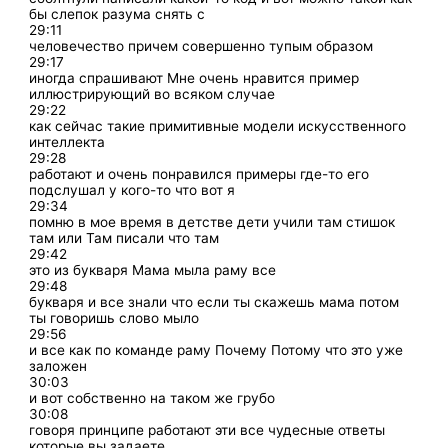
бы слепок разума снять с
29:11
человечество причем совершенно тупым образом
29:17
иногда спрашивают Мне очень нравится пример
иллюстрирующий во всяком случае
29:22
как сейчас такие примитивные модели искусственного
интеллекта
29:28
работают и очень понравился примеры где-то его
подслушал у кого-то что вот я
29:34
помню в мое время в детстве дети учили там стишок
там или Там писали что там
29:42
это из букваря Мама мыла раму все
29:48
букваря и все знали что если ты скажешь мама потом
ты говоришь слово мыло
29:56
и все как по команде раму Почему Потому что это уже
заложен
30:03
и вот собственно на таком же грубо
30:08
говоря принципе работают эти все чудесные ответы
которые вы задаете