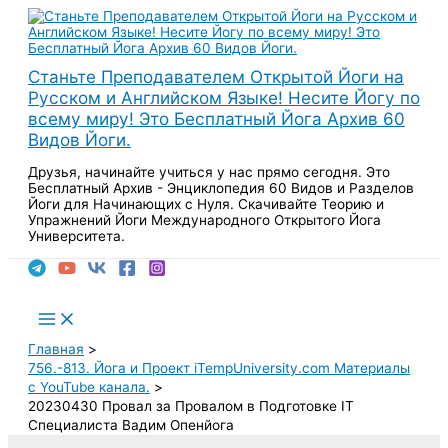
Перейти
к
содержимому
Станьте Преподавателем Открытой Йоги на
Русском и Английском Языке! Несите Йогу по
всему миру! Это Бесплатный Йога Архив 60
Видов Йоги.
Друзья, начинайте учиться у нас прямо сегодня. Это
Бесплатный Архив - Энциклопедия 60 Видов и Разделов
Йоги для Начинающих с Нуля. Скачивайте Теорию и
Упражнений Йоги Международного Открытого Йога
Университета.
Поиск
Main
Menu
Главная
756.-813. Йога и Проект iTempUniversity.com Материалы
с YouTube канала.
20230430 Провал за Провалом в Подготовке IT
Специалиста Вадим Опенйога