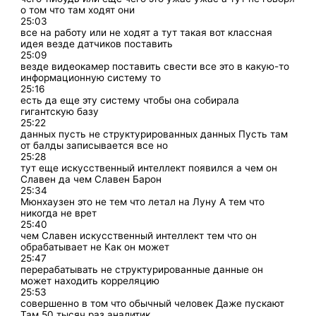
о том что там ходят они
25:03
все на работу или не ходят а тут такая вот классная
идея везде датчиков поставить
25:09
везде видеокамер поставить свести все это в какую-то
информационную систему то
25:16
есть да еще эту систему чтобы она собирала
гигантскую базу
25:22
данных пусть не структурированных данных Пусть там
от балды записывается все но
25:28
тут еще искусственный интеллект появился а чем он
Славен да чем Славен Барон
25:34
Мюнхаузен это не тем что летал на Луну А тем что
никогда не врет
25:40
чем Славен искусственный интеллект тем что он
обрабатывает не Как он может
25:47
перерабатывать не структурированные данные он
может находить корреляцию
25:53
совершенно в том что обычный человек Даже пускают
Там 50 тысяч раз аналитик