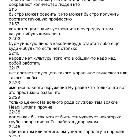
сокращают количество людей кто
21:51
быстро может освоить it кто может быстро получить
соответствующую профессию
21:57
компетенции значит устроиться в очередную там
какую-нибудь компанию
22:03
буржуинскую либо в какой-нибудь стартап либо еще
куда-нибудь то есть нет столько
22:10
народу нет культуры того что в общем-то надо над
собой работать
22:17
нет соответствующего такого моральное этического или
такого как бы
22:23
эмоционального окружения Ну разве что только что вот
это престижно разве что
22:29
только ценник На всякого рода службах там всякие
HeadHunter и прочие
22:38
вот он как бы так может быть стимулирует некоторых
грубо говоря вчера Ты работал дворником
22:45
официантом или водителем увидел зарплату и спросил
22:50