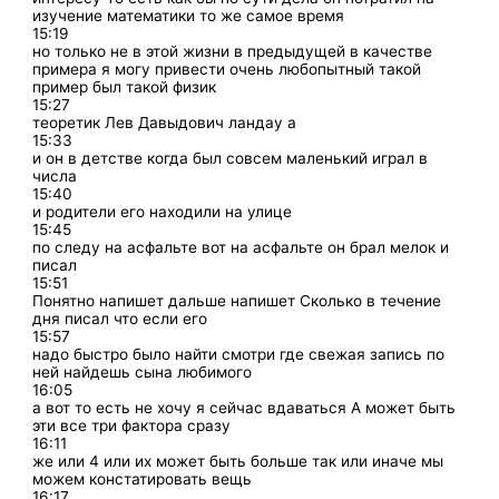
изучение математики то же самое время
15:19
но только не в этой жизни в предыдущей в качестве
примера я могу привести очень любопытный такой
пример был такой физик
15:27
теоретик Лев Давыдович ландау а
15:33
и он в детстве когда был совсем маленький играл в
числа
15:40
и родители его находили на улице
15:45
по следу на асфальте вот на асфальте он брал мелок и
писал
15:51
Понятно напишет дальше напишет Сколько в течение
дня писал что если его
15:57
надо быстро было найти смотри где свежая запись по
ней найдешь сына любимого
16:05
а вот то есть не хочу я сейчас вдаваться А может быть
эти все три фактора сразу
16:11
же или 4 или их может быть больше так или иначе мы
можем констатировать вещь
16:17