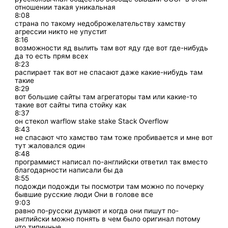
отношении такая уникальная
8:08
страна по такому недоброжелательству хамству
агрессии никто не упустит
8:16
возможности яд вылить там вот яду где вот где-нибудь
да то есть прям всех
8:23
распирает так вот не спасают даже какие-нибудь там
такие
8:29
вот большие сайты там агрегаторы там или какие-то
такие вот сайты типа стойку как
8:37
он стекол warflow stake stake Stack Overflow
8:43
не спасают что хамство там тоже пробивается и мне вот
тут жаловался один
8:48
программист написал по-английски ответил так вместо
благодарности написали бы да
8:55
подожди подожди ты посмотри там можно по почерку
бывшие русские люди Они в голове все
9:03
равно по-русски думают и когда они пишут по-
английски можно понять в чем было оригинал потому
что типичные