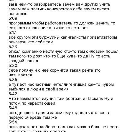
вы в чем-то разбираетесь зачем вам других учить
зачем вам платить конкурентов себе зачем писать
понятные
5:09
программы чтобы работодатель то должен ценить то
есть это отношение к жизни то есть вот
5:17
все кругом эти буржуины капиталисты приватизаторы
олигархи кто себе там
5:23
отжал компанию нефтяную кто-то там силовики пошел
там кого-то доят кто-то Еще куда-то да Ну то есть
каждый нашел
5:30
себе поляну и с нее кормится такая рента это
называется
5:35
а тут вот несчастный интеллигентишка как-то чудом
выбился в люди в своё время
5:42
Что называется изучил там фортран и Паскаль Ну и
потом по нарастающей
5:48
сегодняшнего дня и зачем ему отдавать это все в
первую очередь тем же
5:54
олигархам нет наоборот надо как можно больше всего
запутать усложнить сделать