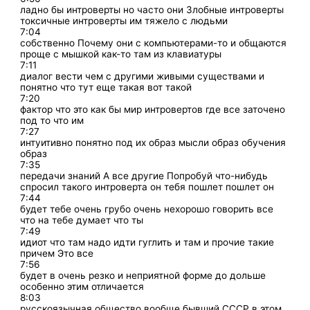
ладно бы интроверты но часто они Злобные интроверты
токсичные интроверты им тяжело с людьми
7:04
собственно Почему они с компьютерами-то и общаются
проще с мышкой как-то там из клавиатуры
7:11
диалог вести чем с другими живыми существами и
понятно что тут еще такая вот такой
7:20
фактор что это как бы мир интровертов где все заточено
под то что им
7:27
интуитивно понятно под их образ мысли образ обучения
образ
7:35
передачи знаний А все другие Попробуй что-нибудь
спросил такого интроверта он тебя пошлет пошлет он
7:44
будет тебе очень грубо очень нехорошо говорить все
что на тебе думает что ты
7:49
идиот что там надо идти гуглить и там и прочие такие
причем Это все
7:56
будет в очень резко и неприятной форме до дольше
особенно этим отличается
8:03
русскоязычная общество вообще бывший СССР в этом