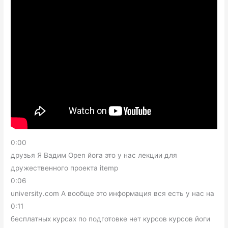
0:00
друзья Я Вадим Open йога это у нас лекции для
дружественного проекта itemp
0:06
university.com А вообще это информация вся есть у нас на
0:11
бесплатных курсах по подготовке нет курсов курсов йоги