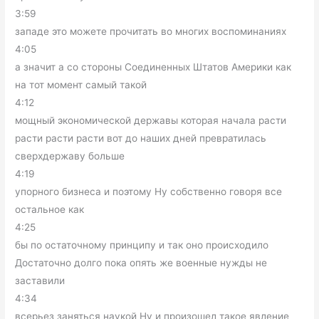
3:59
западе это можете прочитать во многих воспоминаниях
4:05
а значит а со стороны Соединенных Штатов Америки как
на тот момент самый такой
4:12
мощный экономической державы которая начала расти
расти расти расти вот до наших дней превратилась
сверхдержаву больше
4:19
упорного бизнеса и поэтому Ну собственно говоря все
остальное как
4:25
бы по остаточному принципу и так оно происходило
Достаточно долго пока опять же военные нужды не
заставили
4:34
всерьез заняться наукой Ну и произошел такое явление