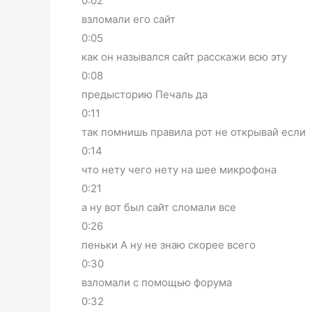
0:02
взломали его сайт
0:05
как он назывался сайт расскажи всю эту
0:08
предысторию Печаль да
0:11
так помнишь правила рот не открывай если
0:14
что нету чего нету на шее микрофона
0:21
а ну вот был сайт сломали все
0:26
пеньки А ну не знаю скорее всего
0:30
взломали с помощью форума
0:32