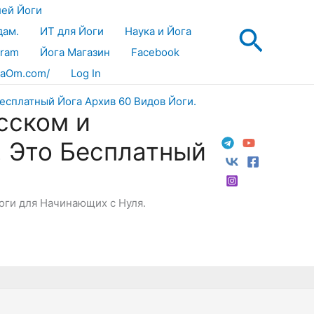
лей Йоги
Поис
дам.
ИТ для Йоги
Наука и Йога
gram
Йога Магазин
Facebook
aOm.com/
Log In
сском и
! Это Бесплатный
Йоги для Начинающих с Нуля.