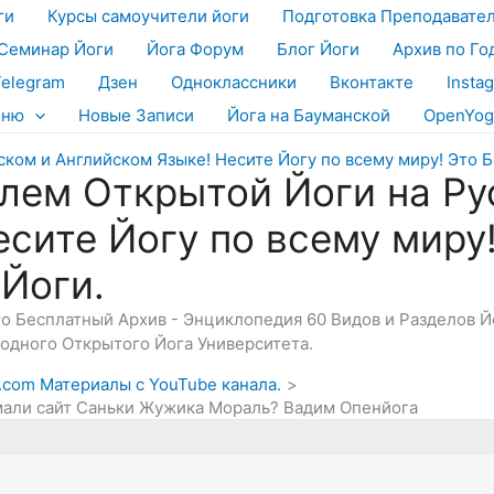
ги
Курсы самоучители йоги
Подготовка Преподавате
Семинар Йоги
Йога Форум
Блог Йоги
Архив по Го
Telegram
Дзен
Одноклассники
Вконтакте
Insta
еню
Новые Записи
Йога на Бауманской
OpenYog
лем Открытой Йоги на Ру
есите Йогу по всему миру
 Йоги.
Это Бесплатный Архив - Энциклопедия 60 Видов и Разделов 
дного Открытого Йога Университета.
y.com Материалы с YouTube канала.
амали сайт Саньки Жужика Мораль? Вадим Опенйога