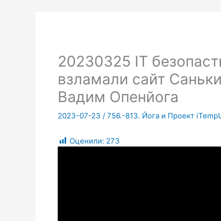
20230325 IT безопаст
взламали сайт Саньк
Вадим Опенйога
2023-07-23
/
756.-813. Йога и Проект iTemp
Оценили:
273