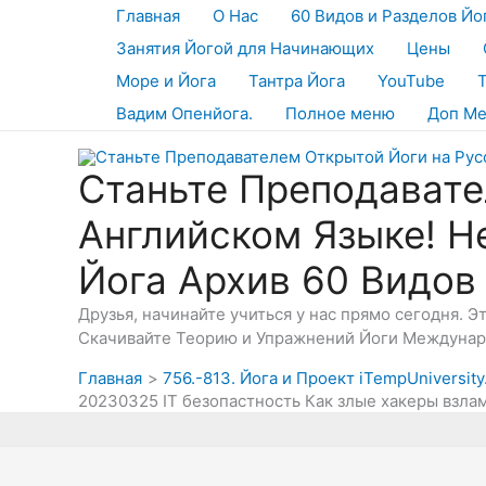
Перейти
Главная
О Нас
60 Видов и Разделов Йо
к
Занятия Йогой для Начинающих
Цены
содержимому
Море и Йога
Тантра Йога
YouTube
Вадим Опенйога.
Полное меню
Доп М
Станьте Преподавате
Английском Языке! Н
Йога Архив 60 Видов
Друзья, начинайте учиться у нас прямо сегодня. 
Скачивайте Теорию и Упражнений Йоги Междунаро
Главная
756.-813. Йога и Проект iTempUniversit
20230325 IT безопастность Как злые хакеры взл