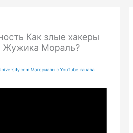
ность Как злые хакеры
и Жужика Мораль?
University.com Материалы с YouTube канала.