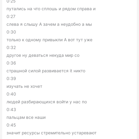
0:25
путались на что сплошь и рядом справа и
0:27
слева я слышу А зачем а неудобно а мы
0:30
только к одному привыкли А вот тут уже
0:32
другое ну деваться некуда мир со
0:36
страшной силой развивается it никто
0:39
изучать не хочет
0:40
людей разбирающихся войти у нас по
0:43
пальцам все наши
0:45
значит ресурсы стремительно устаревают