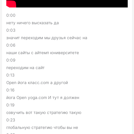
0:00
нету ничего высказать да
0:03
значит переходим мы друзья сейчас на
0:06
наши сайты с айтемп юниверситете
0:09
переходим на сайт
0:13
Open йога класс.com а другой
0:16
йога Open yoga.com И тут я должен
0:19
озвучить вот такую стратегию такую
0:23
глобальную стратегию чтобы вы не