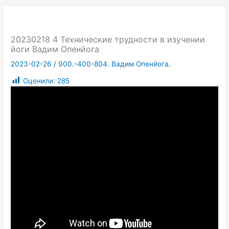
20230218 4 Технические трудности в изучении
йоги Вадим Опенйога
2023-02-26
/
900.-400-804. Вадим Опенйога.
Оценили:
285