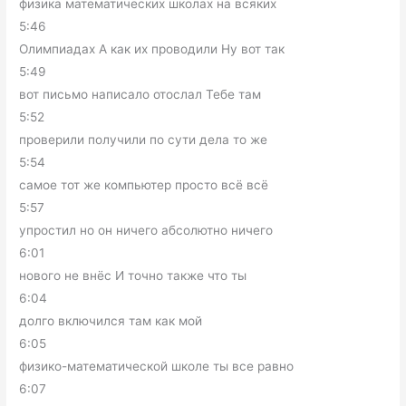
физика математических школах на всяких
5:46
Олимпиадах А как их проводили Ну вот так
5:49
вот письмо написало отослал Тебе там
5:52
проверили получили по сути дела то же
5:54
самое тот же компьютер просто всё всё
5:57
упростил но он ничего абсолютно ничего
6:01
нового не внёс И точно также что ты
6:04
долго включился там как мой
6:05
физико-математической школе ты все равно
6:07