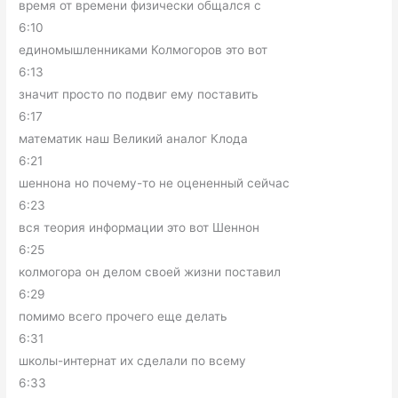
время от времени физически общался с
6:10
единомышленниками Колмогоров это вот
6:13
значит просто по подвиг ему поставить
6:17
математик наш Великий аналог Клода
6:21
шеннона но почему-то не оцененный сейчас
6:23
вся теория информации это вот Шеннон
6:25
колмогора он делом своей жизни поставил
6:29
помимо всего прочего еще делать
6:31
школы-интернат их сделали по всему
6:33