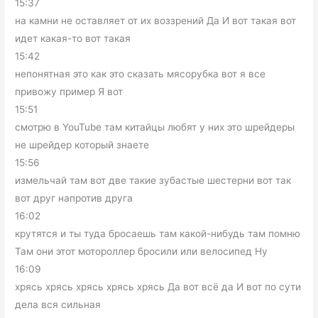
15:37
на камни не оставляет от их воззрений Да И вот такая вот
идет какая-то вот такая
15:42
непонятная это как это сказать мясорубка вот я все
привожу пример Я вот
15:51
смотрю в YouTube там китайцы любят у них это шрейдеры
не шрейдер который знаете
15:56
измельчай там вот две такие зубастые шестерни вот так
вот друг напротив друга
16:02
крутятся и ты туда бросаешь там какой-нибудь там помню
Там они этот мотороллер бросили или велосипед Ну
16:09
хрясь хрясь хрясь хрясь хрясь Да вот всё да И вот по сути
дела вся сильная