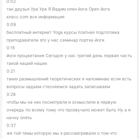
0:02
так друзья Ура Ура Я Вадим опен йога Open йога
класс.com вся информация
0:09
бесплатный интернет Yoga курсы платная подготовка
преподаватели это у нас семинар портха-йоги
0:15
йоги процветания Сегодня у нас третий день первая часть
такой нашей наших
0:21
таких размышлений теоретических я напоминаю если есть
вопросы задаем стесняемся задать записываем
0:28
чтобы мы на них посмотрели и осмыслили в первую
очередь по всему тому что прозвучало может быть Ну а я
начну опять
0:37
же той темы которую мы э рассматривали о том что