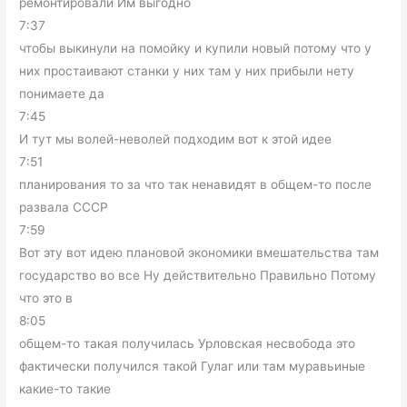
ремонтировали Им выгодно
7:37
чтобы выкинули на помойку и купили новый потому что у
них простаивают станки у них там у них прибыли нету
понимаете да
7:45
И тут мы волей-неволей подходим вот к этой идее
7:51
планирования то за что так ненавидят в общем-то после
развала СССР
7:59
Вот эту вот идею плановой экономики вмешательства там
государство во все Ну действительно Правильно Потому
что это в
8:05
общем-то такая получилась Урловская несвобода это
фактически получился такой Гулаг или там муравьиные
какие-то такие