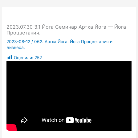
2023.07.30 3.1 Йога Семинар Артха Йога — Йога
Процветания.
2023-08-12
/
062. Артха Йога. Йога Процветания и
Бизнеса.
Оценили:
252