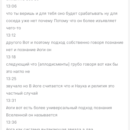
13:06
что ты веришь и для тебя оно будет срабатывать ну для
соседа уже нет почему Потому что он более изъявляет
чего-то
13:12
другого Вот и поэтому подход собственно говоря познание
нет и познание йоги он
13:18
следующий что [аплодисменты] грубо говоря вот как бы
это нагло не
13:25
звучало но В йоге считается что и Наука и религия это
частный случай
13:31
йоги вот есть более универсальный подход познания
Вселенной он называется
13:36
йога как система вытекающая звезда а два