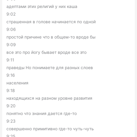
адептами этих религий у них каша
9:02
страшенная в голове начинается по одной
9:06
простой причине что в общем-то вроде бы
9:09
все это про йогу бывает вроде все это
9:11
праведы Но понимаете для разных слоев
9:16
населения
9:18
находящихся на разном уровне развития
9:20
понятно что знания дается где-то
9:23
совершенно примитивно где-то чуть-чуть
9:25