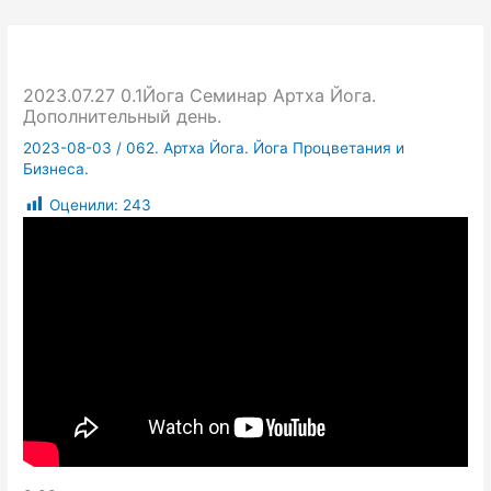
2023.07.27 0.1Йога Семинар Артха Йога.
Дополнительный день.
2023-08-03
/
062. Артха Йога. Йога Процветания и
Бизнеса.
Оценили:
243