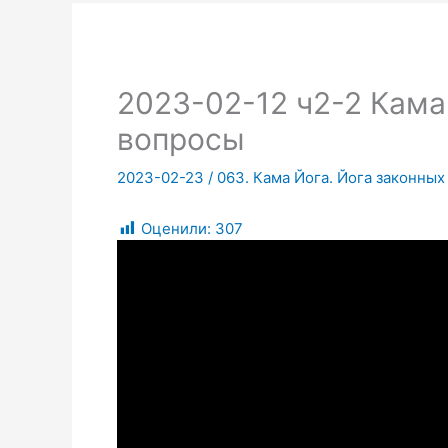
2023-02-12 ч2-2 Кама
вопросы
2023-02-23
/
063. Кама Йога. Йога законны
Оценили:
307