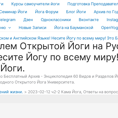
ги
Курсы самоучители йоги
Подготовка Преподавате
Семинар Йоги
Йога Форум
Блог Йоги
Архив по Го
Telegram
Дзен
Одноклассники
Вконтакте
Insta
еню
Новые Записи
Йога на Бауманской
OpenYog
лем Открытой Йоги на Ру
есите Йогу по всему миру
 Йоги.
Это Бесплатный Архив - Энциклопедия 60 Видов и Разделов 
дного Открытого Йога Университета.
ений жизни.
2023-02-12 ч2-2 Кама Йога, Ответы на вопро