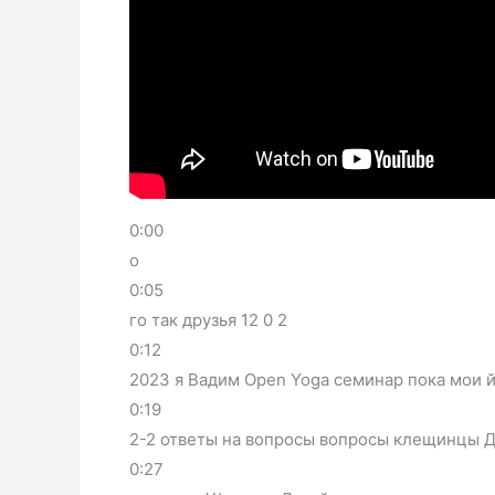
0:00
о
0:05
го так друзья 12 0 2
0:12
2023 я Вадим Open Yoga семинар пока мои й
0:19
2-2 ответы на вопросы вопросы клещинцы Да
0:27