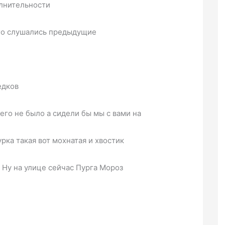
олнительности
го слушались предыдущие
едков
его не было а сидели бы мы с вами на
урка такая вот мохнатая и хвостик
е Ну на улице сейчас Пурга Мороз