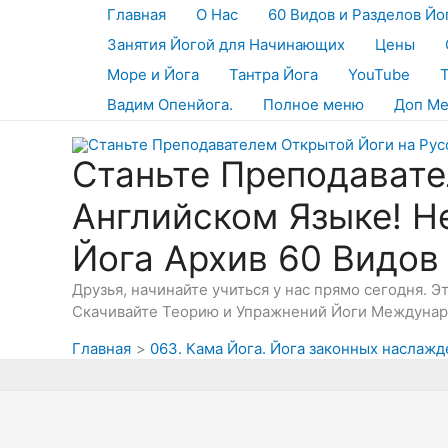
Перейти
Главная
О Нас
60 Видов и Разделов Йо
к
Занятия Йогой для Начинающих
Цены
содержимому
Море и Йога
Тантра Йога
YouTube
Вадим Опенйога.
Полное меню
Доп М
Станьте Преподавате
Английском Языке! Н
Йога Архив 60 Видов
Друзья, начинайте учиться у нас прямо сегодня. 
Скачивайте Теорию и Упражнений Йоги Междунаро
Главная
063. Кама Йога. Йога законных наслажд