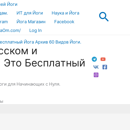
лей Йоги
Поис
дам.
ИТ для Йоги
Наука и Йога
gram
Йога Магазин
Facebook
aOm.com/
Log In
сском и
! Это Бесплатный
Йоги для Начинающих с Нуля.
сы