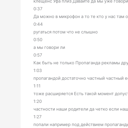
клещенс Уфа плиз Давайте да мы уже говор
0:37
Да можно в микрофон а то те кто у нас там 
0:44
ругаться потом что не слышно
0:50
а мы говори ли
0:57
Как быть не только Пропаганда рекламы др
1:03
пропагандой достаточно частный частный е
1:11
тоже расширяется Есть такой момент допу
1:20
частности наши родители да четко если на
1:27
попали например под действием пропаганд