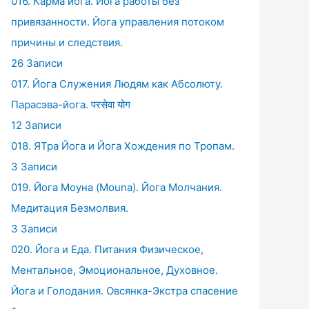
016. Карма йога. Йога работы без
привязанности. Йога управления потоком
причины и следствия.
26 Записи
017. Йога Служения Людям как Абсолюту.
Парасэва-йога. परसेवा योग
12 Записи
018. ЯТра Йога и Йога Хождения по Тропам.
3 Записи
019. Йога Моуна (Mouna). Йога Молчания.
Медитация Безмолвия.
3 Записи
020. Йога и Еда. Питания Физическое,
Ментальное, Эмоциональное, Духовное.
Йога и Голодания. Овсянка-Экстра спасение