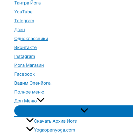
Тантра Йога
YouTube
Telegram
Дзен
Одноклассники
Вконтакте
Instagram
Йога Магазин
Facebook
Вадим Опенйога.
Полное меню
Доп Меню
Переключатель
меню
Скачать Архив Йоги
Yogaopenyoga.com