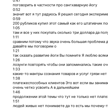
0:47
поговорить в частности про сангхаварную йогу
0:52
значит вот я тут радуюсь Я решил сегодня экспериме
0:59
200 рубликов купил этот самый как его штативчик п
1:05
там и все у них покупать сколько три доллара да по
1:11
сравним потому что звука очень большая проблема 
давайте мы поговорим о
1:21
так сказать развитие йоги Вы помните Я люблю всяк
1:26
лозунги повторять чтобы они запоминались такие оч
1:33
какие-то мантры сознания товаров и услуг грязи нет
1:38
платежеспособных клиентов Это вот если вы занима
очень четко усвоить А в дальнейшем
1:46
продолжении этой темы что тут не только нет плат
1:51
людей живых нет понимаете да то есть мы почему-то