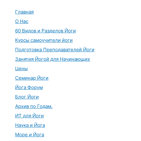
Перейти
к
Главная
содержимому
О Нас
60 Видов и Разделов Йоги
Курсы самоучители йоги
Подготовка Преподавателей Йоги
Занятия Йогой для Начинающих
Цены
Семинар Йоги
Йога Форум
Блог Йоги
Архив по Годам.
ИТ для Йоги
Наука и Йога
Море и Йога