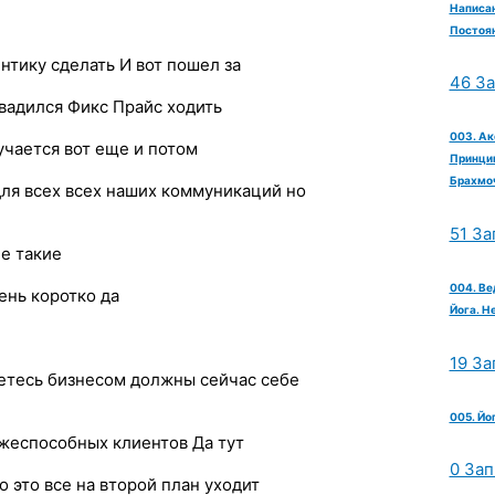
Написан
Постоян
нтику сделать И вот пошел за
46 З
овадился Фикс Прайс ходить
003. Ак
лучается вот еще и потом
Принцип
Брахмо
для всех всех наших коммуникаций но
51 За
ие такие
004. Ве
ень коротко да
Йога. Н
19 За
етесь бизнесом должны сейчас себе
005. Йо
ежеспособных клиентов Да тут
0 Зап
 это все на второй план уходит