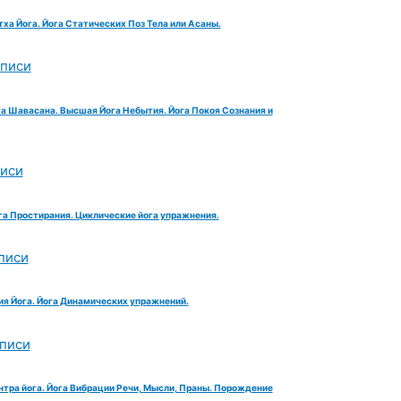
тха Йога. Йога Статических Поз Тела или Асаны.
аписи
га Шавасана. Высшая Йога Небытия. Йога Покоя Сознания и
писи
га Простирания. Циклические йога упражнения.
писи
ия Йога. Йога Динамических упражнений.
аписи
нтра йога. Йога Вибрации Речи, Мысли, Праны. Порождение