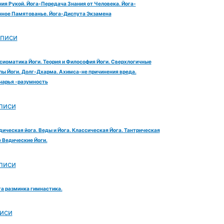
ия Рукой. Йога-Передача Знания от Человека. Йога-
ное Памятованье. Йога-Диспута Экзамена
аписи
сиоматика Йоги. Теория и Философия Йоги. Сверхлогичные
ы Йоги. Долг-Дхарма. Ахимса-не причинения вреда.
чарья -разумность
писи
дическая йога. Веды и Йога. Классическая Йога. Тантрическая
е Ведические Йоги.
писи
га разминка гимнастика.
иси