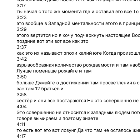
3:17
ты начал с того же момента где и оставил это все То
3:23
это вообще в Западной ментальности этого в принци
3:29
этого вертится но я хочу подчеркнуть настоящее В
поздние вот эти вот все как это
3:37
как это их называют эпохи калий юге Когда произош
3:42
взрывообразная количество рождаемости и там наоб
Лучше поменьше рожайте и там
3:50
больше Думайте о достижении там просветления в с
вас там 12 братьев и
3:58
сестёр и они все постараются Но это совершенно не
4:04
Это совершенно не относится к западным людям пот
говоря вымираем и поэтому знаете
4:11
то есть вот это вот лозунг Да что там не осталось ж
4:17