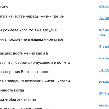
и что
006. Ха
та в качестве череды жизни где Вы
24 З
ы рожаете кого-то я не забудь и
007. Йо
Тела.
ния в поколение в нашем мире мире
4 За
ысших достижений как и в
008. Йо
е что говорится о духовном и вот что
18 За
овоззрения Востока точнее
о на западных воззрений чихать хотели
009. Кр
енность когда
20 З
ом чтобы эти знания
010. Ма
отом когда ты сам родился