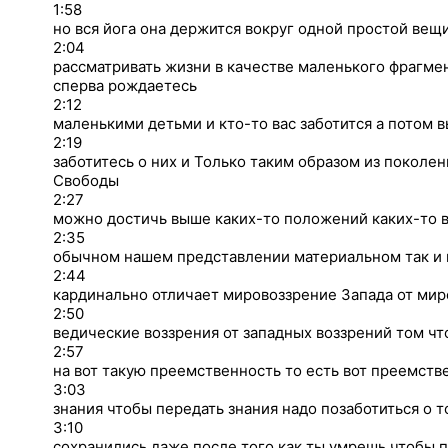
1:58
но вся йога она держится вокруг одной простой вещ
2:04
рассматривать жизни в качестве маленького фрагмен
сперва рождаетесь
2:12
маленькими детьми и кто-то вас заботится а потом в
2:19
заботитесь о них и Только таким образом из поколе
Свободы
2:27
можно достичь выше каких-то положений каких-то в
2:35
обычном нашем представлении материальном так и вс
2:44
кардинально отличает мировоззрение Запада от мир
2:50
ведические воззрения от западных воззрений том чт
2:57
на вот такую преемственность то есть вот преемств
3:03
знания чтобы передать знания надо позаботиться о т
3:10
сохранились даже после того как ты умрешь чтобы п