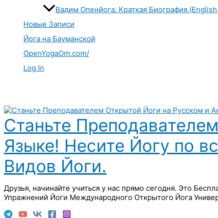
Вадим Опенйога. Краткая Биография.(English
Новые Записи
Йога на Бауманской
OpenYogaOm.com/
Log In
Поиск
Станьте Преподавателем
Языке! Несите Йогу по в
Видов Йоги.
Друзья, начинайте учиться у нас прямо сегодня. Это Бесп
Упражнений Йоги Международного Открытого Йога Универ