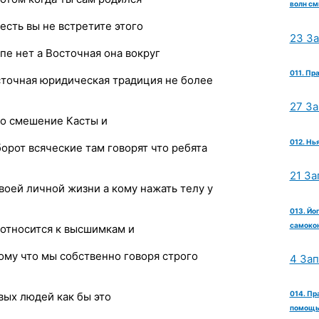
волн см
 есть вы не встретите этого
23 З
пе нет а Восточная она вокруг
011. Пр
осточная юридическая традиция не более
27 З
ло смешение Касты и
012. Нь
орот всяческие там говорят что ребята
21 За
воей личной жизни а кому нажать телу у
013. Йо
самокон
 относится к высшимкам и
ому что мы собственно говоря строго
4 За
014. Пр
ивых людей как бы это
помощь 