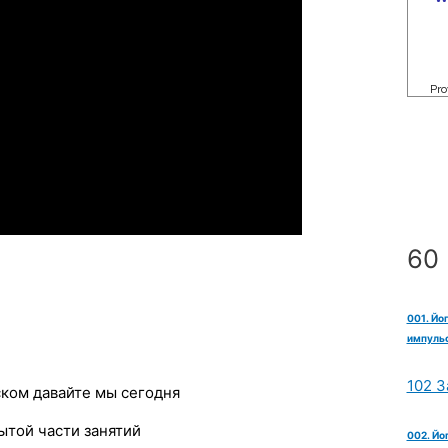
60 
001. Йо
импульс
102 З
ском давайте мы сегодня
ытой части занятий
002. Йо