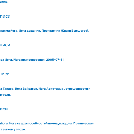
ысла.
аписи
анаяма йога. Йога дыхания. Проявления Жизни Высшего Я.
аписи
яса Йога. Йога прикосновения. 2005-07-11
писи
га Тапаса. Йога Вайрагья. Йога Аскетизма , отрешонности и
троля.
писи
айога. Йога сверхспособностей помощи людям. Праническая
тем кому плохо.